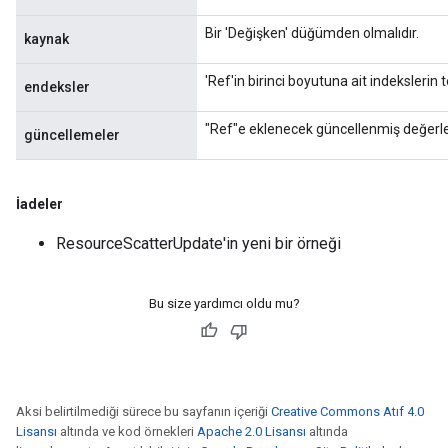
Bir 'Değişken' düğümden olmalıdır.
kaynak
'Ref'in birinci boyutuna ait indekslerin 
endeksler
"Ref"e eklenecek güncellenmiş değerle
güncellemeler
İadeler
ResourceScatterUpdate'in yeni bir örneği
Bu size yardımcı oldu mu?
Aksi belirtilmediği sürece bu sayfanın içeriği
Creative Commons Atıf 4.0
Lisansı
altında ve kod örnekleri
Apache 2.0 Lisansı
altında