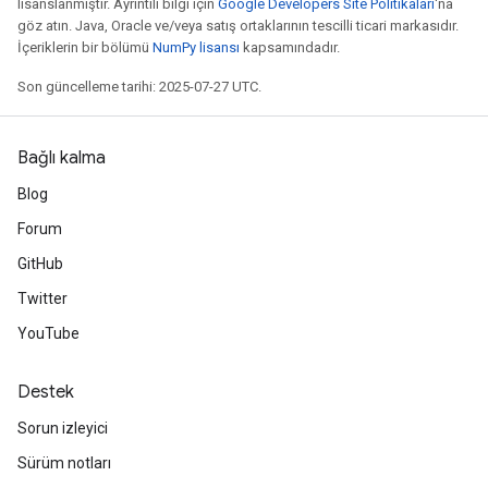
lisanslanmıştır. Ayrıntılı bilgi için
Google Developers Site Politikaları
'na
göz atın. Java, Oracle ve/veya satış ortaklarının tescilli ticari markasıdır.
İçeriklerin bir bölümü
NumPy lisansı
kapsamındadır.
Son güncelleme tarihi: 2025-07-27 UTC.
Bağlı kalma
Blog
Forum
GitHub
Twitter
YouTube
Destek
Sorun izleyici
Sürüm notları