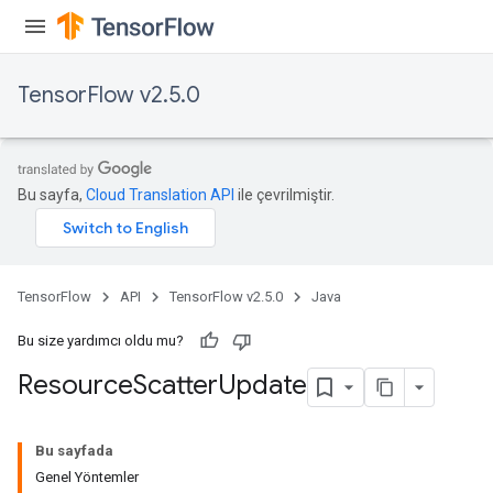
TensorFlow v2.5.0
Bu sayfa,
Cloud Translation API
ile çevrilmiştir.
TensorFlow
API
TensorFlow v2.5.0
Java
Bu size yardımcı oldu mu?
Resource
Scatter
Update
Bu sayfada
Genel Yöntemler