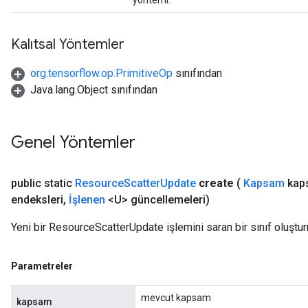
yöntemi.
radParametersGradAccumDebug
rameters
ParametersGradAccumDebug
Kalıtsal Yöntemler
eters
metersGradAccumDebug
org.tensorflow.op.PrimitiveOp
sınıfından
ientDescentParameters
Java.lang.Object sınıfından
dientDescentParametersGradAccumDebug
Genel Yöntemler
public static
Resource
Scatter
Update
create
(
Kapsam
kap
endeksleri
,
İşlenen
<U> güncellemeleri)
Yeni bir ResourceScatterUpdate işlemini saran bir sınıf oluştur
Parametreler
mevcut kapsam
kapsam