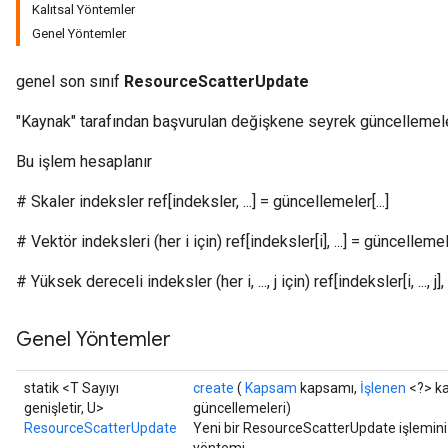
Kalıtsal Yöntemler
Genel Yöntemler
m
genel son sınıf
ResourceScatterUpdate
rs
ersGradAccumDebug
"Kaynak" tarafından başvurulan değişkene seyrek güncellemele
eters
Bu işlem hesaplanır
metersGradAccumDebug
ters
# Skaler indeksler ref[indeksler, ...] = güncellemeler[...]
metersGradAccumDebug
ropParameters
# Vektör indeksleri (her i için) ref[indeksler[i], ...] = güncellemeler
s
# Yüksek dereceli indeksler (her i, ..., j için) ref[indeksler[i, ..., j], ..
ersGradAccumDebug
atorParameters
Genel Yöntemler
imatorParametersGradAccumDebug
ghtParameters
meters
statik <T Sayıyı
create
(
Kapsam
kapsamı,
İşlenen
<?> ka
ametersGradAccumDebug
genişletir, U>
güncellemeleri)
ResourceScatterUpdate
Yeni bir ResourceScatterUpdate işlemini s
adParameters