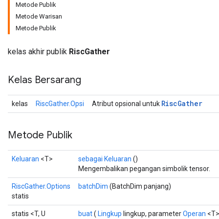
Metode Publik
Metode Warisan
Metode Publik
kelas akhir publik
RiscGather
Kelas Bersarang
Risc
Gather
kelas
RiscGather.Opsi
Atribut opsional untuk
Metode Publik
Keluaran
<T>
sebagai Keluaran
()
Mengembalikan pegangan simbolik tensor.
RiscGather.Options
batchDim
(BatchDim panjang)
statis
statis <T, U
buat
(
Lingkup
lingkup, parameter
Operan
<T>