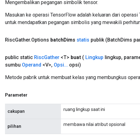
Mengembalikan pegangan simbolik tensor.
Masukan ke operasi TensorFlow adalah keluaran dari operasi 
untuk mendapatkan pegangan simbolis yang mewakili perhitun
Risc
Gather
.
Options
batch
Dims
statis
publik
(Batch
Dims pa
public static
Risc
Gather
<T>
buat
(
Lingkup
lingkup
,
parame
sumbu
Operand
<V>
,
Opsi
.
.
.
opsi)
Metode pabrik untuk membuat kelas yang membungkus operas
Parameter
ruang lingkup saat ini
cakupan
membawa nilai atribut opsional
pilihan