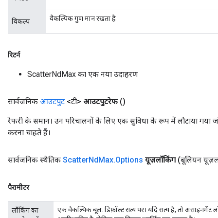
वैकल्पिक गुण मान रखता है
विकल्प
रिटर्न
ScatterNdMax का एक नया उदाहरण
सार्वजनिक
आउटपुट
<टी>
आउटपुटरेफ
()
रेफरी के समान। उन परिचालनों के लिए एक सुविधा के रूप में लौटाया गया ज
करना चाहते हैं।
सार्वजनिक स्थैतिक
Scatter
Nd
Max
.
Options
यूज़लॉकिंग
(बूलियन यूज़
पैरामीटर
एक वैकल्पिक बूल. डिफ़ॉल्ट सत्य पर। यदि सत्य है, तो असाइनमेंट ल
लॉकिंग का