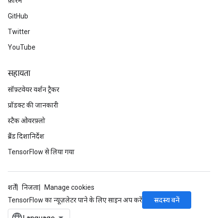
फ़ोरम
GitHub
Twitter
YouTube
सहायता
सॉफ़्टवेयर वर्शन ट्रैकर
प्रॉडक्ट की जानकारी
स्टैक ओवरफ़्लो
ब्रैंड दिशानिर्देश
TensorFlow से लिया गया
शर्तें
निजता
Manage cookies
सदस्य बनें
TensorFlow का न्यूज़लेटर पाने के लिए साइन अप करें