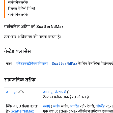
सार्वजनिक तरीके
विरासत में मिली विधियाँ
सार्वजनिक तरीके
सार्वजनिक अंतिम वर्ग
ScatterNdMax
तत्व-वार अधिकतम की गणना करता है।
नेस्टेड क्लासेस
Scatter
Nd
Max
कक्षा
स्कैटरएनडीमैक्स.विकल्प
के लिए वैकल्पिक विशेषताए
सार्वजनिक तरीके
आउटपुट
<T>
आउटपुट के रूप में
()
टेंसर का प्रतीकात्मक हैंडल लौटाता है।
स्थिर <T, U संख्या बढ़ाता
बनाएं
(
स्कोप
स्कोप,
ऑपरेंड
<टी> रेफरी,
ऑपरेंड
<यू> इ
है>
ScatterNdMax
एक नया ScatterNdMax ऑपरेशन लपेटकर एक क्लास बन