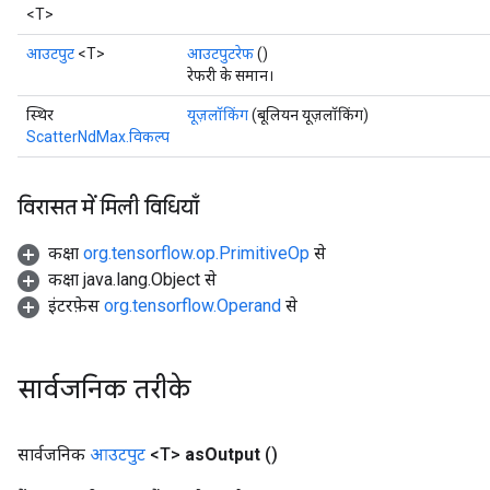
<T>
आउटपुट
<T>
आउटपुटरेफ
()
रेफरी के समान।
स्थिर
यूज़लॉकिंग
(बूलियन यूज़लॉकिंग)
ScatterNdMax.विकल्प
विरासत में मिली विधियाँ
कक्षा
org.tensorflow.op.PrimitiveOp
से
कक्षा java.lang.Object से
इंटरफ़ेस
org.tensorflow.Operand
से
सार्वजनिक तरीके
सार्वजनिक
आउटपुट
<T>
as
Output
()