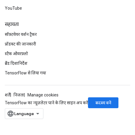
YouTube
सहायता
सॉफ़्टवेयर वर्शन ट्रैकर
प्रॉडक्ट की जानकारी
स्टैक ओवरफ़्लो
ब्रैंड दिशानिर्देश
TensorFlow से लिया गया
शर्तें
निजता
Manage cookies
सदस्य बनें
TensorFlow का न्यूज़लेटर पाने के लिए साइन अप करें