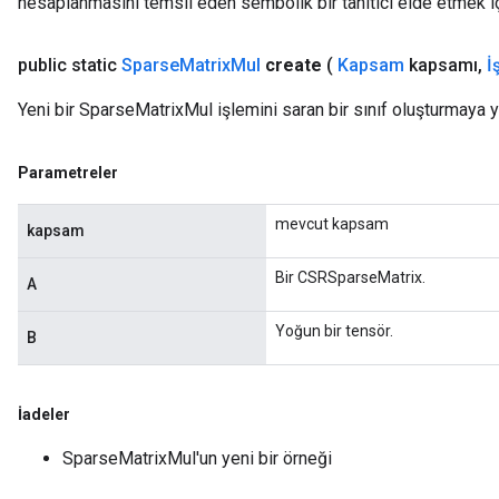
hesaplanmasını temsil eden sembolik bir tanıtıcı elde etmek için
x
public static
Sparse
Matrix
Mul
create
(
Kapsam
kapsamı
,
İ
Yeni bir SparseMatrixMul işlemini saran bir sınıf oluşturmaya y
Parametreler
mevcut kapsam
kapsam
Bir CSRSparseMatrix.
A
Yoğun bir tensör.
B
İadeler
SparseMatrixMul'un yeni bir örneği