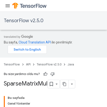
TensorFlow v2.5.0
Bu sayfa,
Cloud Translation API
ile çevrilmiştir.
TensorFlow
API
TensorFlow v2.5.0
Java
Bu size yardımcı oldu mu?
Sparse
Matrix
Mul
Bu sayfada
Genel Yöntemler