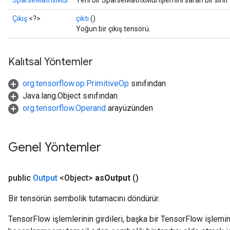
SparseMatrixMul
Yeni bir SparseMatrixMul işlemini saran bir sını
Çıkış
<?>
çıktı
()
Yoğun bir çıkış tensörü.
Kalıtsal Yöntemler
org.tensorflow.op.PrimitiveOp
sınıfından
Java.lang.Object sınıfından
org.tensorflow.Operand
arayüzünden
Genel Yöntemler
public
Output
<Object>
as
Output
()
Bir tensörün sembolik tutamacını döndürür.
TensorFlow işlemlerinin girdileri, başka bir TensorFlow işleminin