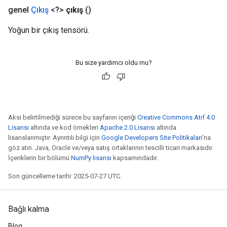
genel
Çıkış
<?>
çıkış
()
Yoğun bir çıkış tensörü.
Bu size yardımcı oldu mu?
Aksi belirtilmediği sürece bu sayfanın içeriği
Creative Commons Atıf 4.0
Lisansı
altında ve kod örnekleri
Apache 2.0 Lisansı
altında
lisanslanmıştır. Ayrıntılı bilgi için
Google Developers Site Politikaları
'na
göz atın. Java, Oracle ve/veya satış ortaklarının tescilli ticari markasıdır.
İçeriklerin bir bölümü
NumPy lisansı
kapsamındadır.
Son güncelleme tarihi: 2025-07-27 UTC.
Bağlı kalma
Blog