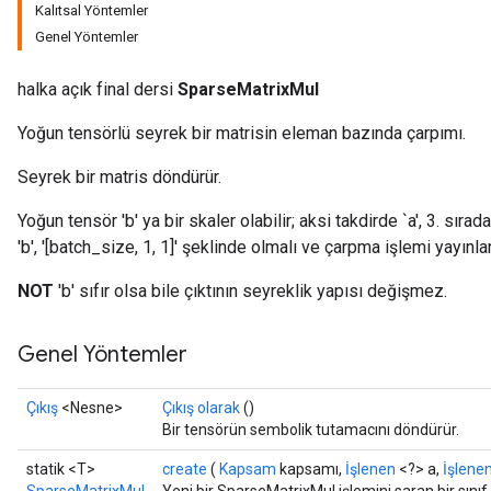
Kalıtsal Yöntemler
Genel Yöntemler
halka açık final dersi
SparseMatrixMul
Yoğun tensörlü seyrek bir matrisin eleman bazında çarpımı.
Seyrek bir matris döndürür.
Yoğun tensör 'b' ya bir skaler olabilir; aksi takdirde `a', 3. sır
'b', '[batch_size, 1, 1]' şeklinde olmalı ve çarpma işlemi yayınlar
NOT
'b' sıfır olsa bile çıktının seyreklik yapısı değişmez.
Genel Yöntemler
Çıkış
<Nesne>
Çıkış olarak
()
Bir tensörün sembolik tutamacını döndürür.
statik <T>
create
(
Kapsam
kapsamı,
İşlenen
<?> a,
İşlene