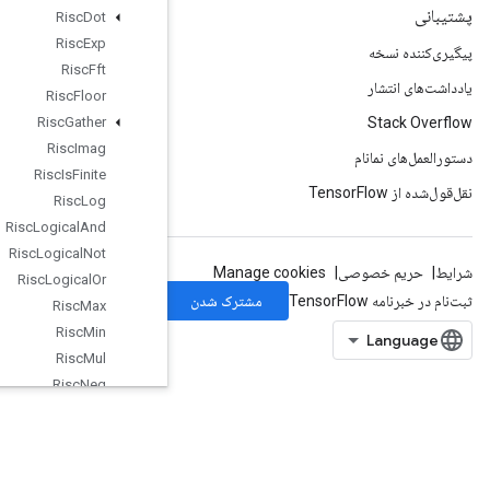
Risc
Dot
Risc
Exp
Risc
Fft
Risc
Floor
Risc
Gather
Risc
Imag
Risc
Is
Finite
Risc
Log
Risc
Logical
And
Risc
Logical
Not
Risc
Logical
Or
Risc
Max
Risc
Min
Risc
Mul
Risc
Neg
Risc
Pad
RiscPool
RiscPow
RiscRandomUniform