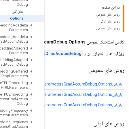
Debug
نمای کلی
Options
Retrieve
TPUEmbedding
Adadelta
Parameters
Retrieve
TPUEmbedding
Adadelta
RetrieveTPUEmbeddingADAMParametersGradAcc
Parameters
Grad
Accum
Debug
Retrieve
TPUEmbedding
Adagrad
RetrieveTPUEmbeddingADAMParameters
Parameters
Retrieve
TPUEmbedding
Adagrad
Parameters
Grad
Accum
Debug
Retrieve
TPUEmbedding
Centered
RMSProp
Parameters
Retrieve
TPUEmbedding
پیکربندی
(پیکربندی رشته)
FTRLParameters
tableId
(Long tableId)
Retrieve
TPUEmbedding
FTRLParameters
Grad
Accum
Debug
tableName
(رشته جدولName)
Retrieve
TPUEmbedding
Frequency
Estimator
Parameters
Retrieve
TPUEmbedding
Frequency
Estimator
Parameters
Grad
Accum