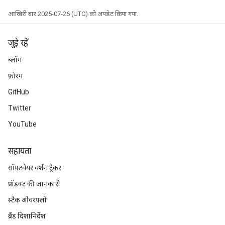
आखिरी बार 2025-07-26 (UTC) को अपडेट किया गया.
eHandleOp
जुड़े रहें
ब्लॉग
ureSplit
फ़ोरम
GitHub
Twitter
YouTube
सहायता
सॉफ़्टवेयर वर्शन ट्रैकर
प्रॉडक्ट की जानकारी
स्टैक ओवरफ़्लो
ब्रैंड दिशानिर्देश