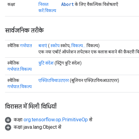
Abort
कक्षा
निरस्त
के लिए वैकल्पिक विशेषताएँ
करें.विकल्प
सार्वजनिक तरीके
स्थैतिक
गर्भपात
बनाएं
(
स्कोप
स्कोप,
विकल्प...
विकल्प)
एक नया एबॉर्ट ऑपरेशन लपेटकर एक क्लास बनाने की फ़ैक्टरी व
स्थैतिक
त्रुटि संदेश
(स्ट्रिंग त्रुटि संदेश)
गर्भपात.विकल्प
स्थैतिक
एक्ज़िटविथाउटएरर
(बूलियन एक्ज़िटविथआउटएरर)
गर्भपात.विकल्प
विरासत में मिली विधियाँ
कक्षा
org.tensorflow.op.PrimitiveOp
से
कक्षा java.lang.Object से