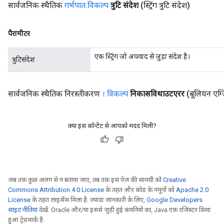
सार्वजनिक स्थैतिक
गर्भपात
.
विकल्प
त्रुटि संदेश
(स्ट्रिंग त्रुटि संदेश)
source
पैरामीटर
leOp
एक स्ट्रिंग जो अपवाद से जुड़ा संदेश है।
त्रुटिसंदेश
सार्वजनिक स्थैतिक निरस्तीकरण
। विकल्प
निकासविथाउटएरर
(बूलियन एग
क्या इस कॉन्टेंट से आपको मदद मिली?
जब तक कुछ अलग से न बताया जाए, तब तक इस पेज की सामग्री को
Creative
Commons Attribution 4.0 License
के तहत और कोड के नमूनों को
Apache 2.0
License
के तहत लाइसेंस मिला है. ज़्यादा जानकारी के लिए,
Google Developers
साइट नीतियां
देखें. Oracle और/या इससे जुड़ी हुई कंपनियों का, Java एक रजिस्टर किया
Flush
हुआ ट्रेडमार्क है.