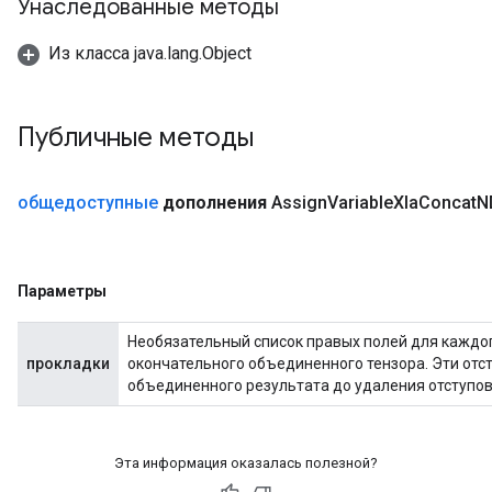
Унаследованные методы
Из класса java.lang.Object
Публичные методы
общедоступные
дополнения
Assign
Variable
Xla
Concat
N
Параметры
t
Необязательный список правых полей для каждог
прокладки
окончательного объединенного тензора. Эти от
объединенного результата до удаления отступов
Эта информация оказалась полезной?
source