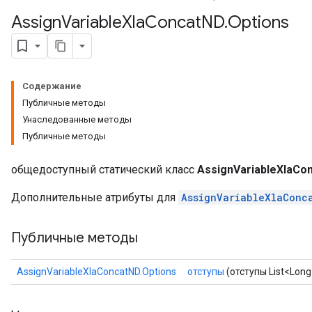
Assign
Variable
Xla
Concat
ND
.
Options
Содержание
Публичные методы
Унаследованные методы
Публичные методы
общедоступный статический класс
AssignVariableXlaCo
Дополнительные атрибуты для
AssignVariableXlaConc
Публичные методы
AssignVariableXlaConcatND.Options
отступы
(отступы List<Long