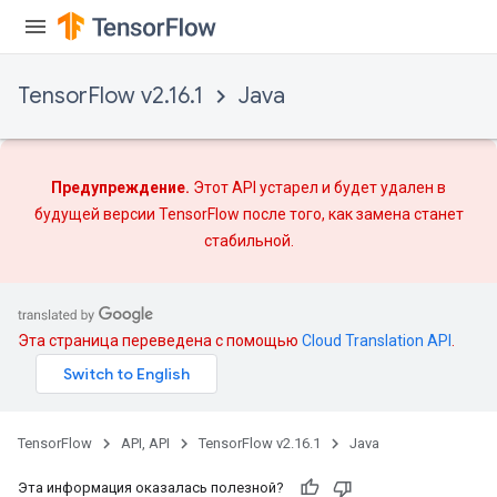
TensorFlow v2.16.1
Java
Предупреждение.
Этот API устарел и будет удален в
будущей версии TensorFlow после того, как
замена
станет
стабильной.
Эта страница переведена с помощью
Cloud Translation API
.
TensorFlow
API, API
TensorFlow v2.16.1
Java
Эта информация оказалась полезной?