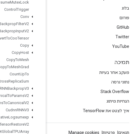
Consume
Mutex
Lock
Control
Trigger
Conv
Conv2DBackprop
Filter
V2
Conv2DBackprop
Input
V2
Convert
To
Coo
Tensor
Copy
Copy
Host
Copy
To
Mesh
Copy
To
Mesh
Grad
Count
Up
To
Cross
Replica
Sum
Cudnn
RNNBackprop
V3
Cudnn
RNNCanonical
To
Params
V2
Cudnn
RNNParams
To
Canonical
V2
Cudnn
RNNV3
Cumulative
Logsumexp
DTensor
Restore
V2
DTensor
Set
Global
TPUArray