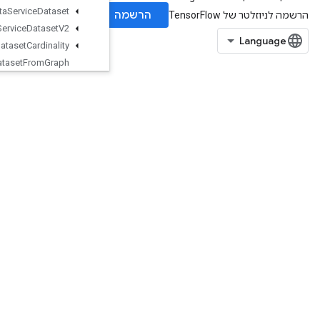
Data
Service
Dataset
Data
Service
Dataset
V2
Dataset
Cardinality
Dataset
From
Graph
Dataset
To
Graph
V2
Dawsn
Debug
Gradient
Identity
Debug
Gradient
Ref
Identity
DebugIdentity
DebugIdentityV2
DebugIdentityV3
DebugNanCount
DebugNumericSummary
DebugNumericSummaryV2
DecodeImage
DecodePaddedRaw
DecodeProto
DeepCopy
DeleteIterator