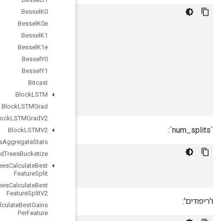
Bessel
K0
[[
0
,
1
]
,
Bessel
K0e
[
4
,
5
]]
Bessel
K1
[[
2
,
3
]
,
Bessel
K1e
[
6
,
7
]]
[[
8
,
9
]
,
Bessel
Y0
[
12
,
13
]]
Bessel
Y1
[[
10
,
11
]
,
Bitcast
[
14
,
15
]]
Block
LSTM
Block
LSTMGrad
Block
LSTMGrad
V2
Block
LSTMV2
Boosted
Trees
Aggregate
Stats
Boosted
Trees
Bucketize
[
2
,
2
]
Boosted
Trees
Calculate
Best
Feature
Split
Boosted
Trees
Calculate
Best
Feature
Split
V2
Boosted
Trees
Calculate
Best
Gains
Per
Feature