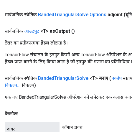
leOp
सार्वजनिक स्थैतिक
Banded
Triangular
Solve
.
Options
adjoint
(बूल
सार्वजनिक
आउटपुट
<T>
as
Output
()
टेंसर का प्रतीकात्मक हैंडल लौटाता है।
TensorFlow संचालन के इनपुट किसी अन्य TensorFlow ऑपरेशन के आउटप
हैंडल प्राप्त करने के लिए किया जाता है जो इनपुट की गणना का प्रतिनिधित्व 
सार्वजनिक स्थैतिक
Banded
Triangular
Solve
<T>
बनाएं
(
स्कोप
स्को
विकल्प
.
.
.
विकल्प)
एक नए BandedTriangularSolve ऑपरेशन को लपेटकर एक क्लास बनाने क
Flush
पैरामीटर
eHandleOp
वर्तमान दायरा
दायरा