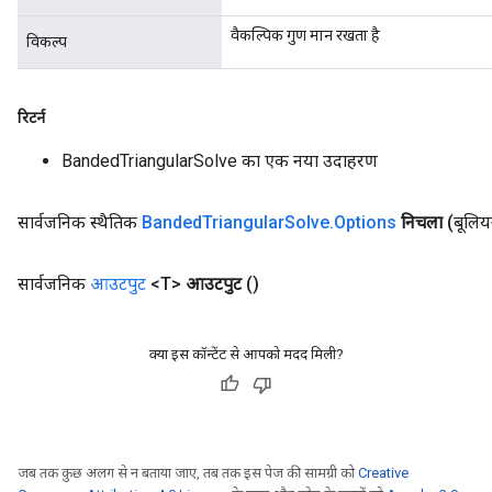
वैकल्पिक गुण मान रखता है
विकल्प
ureSplit
रिटर्न
BandedTriangularSolve का एक नया उदाहरण
सार्वजनिक स्थैतिक
Banded
Triangular
Solve
.
Options
निचला
(बूलि
सार्वजनिक
आउटपुट
<T>
आउटपुट
()
क्या इस कॉन्टेंट से आपको मदद मिली?
जब तक कुछ अलग से न बताया जाए, तब तक इस पेज की सामग्री को
Creative