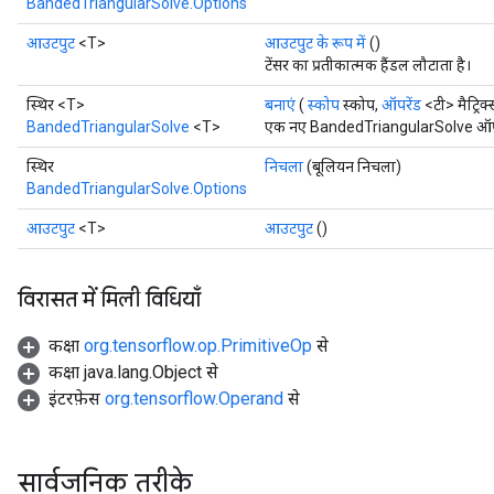
BandedTriangularSolve.Options
आउटपुट
<T>
आउटपुट के रूप में
()
टेंसर का प्रतीकात्मक हैंडल लौटाता है।
स्थिर <T>
बनाएं
(
स्कोप
स्कोप,
ऑपरेंड
<टी> मैट्रिक्
BandedTriangularSolve
<T>
एक नए BandedTriangularSolve ऑपरेश
स्थिर
निचला
(बूलियन निचला)
BandedTriangularSolve.Options
आउटपुट
<T>
आउटपुट
()
विरासत में मिली विधियाँ
t
कक्षा
org.tensorflow.op.PrimitiveOp
से
कक्षा java.lang.Object से
इंटरफ़ेस
org.tensorflow.Operand
से
source
सार्वजनिक तरीके