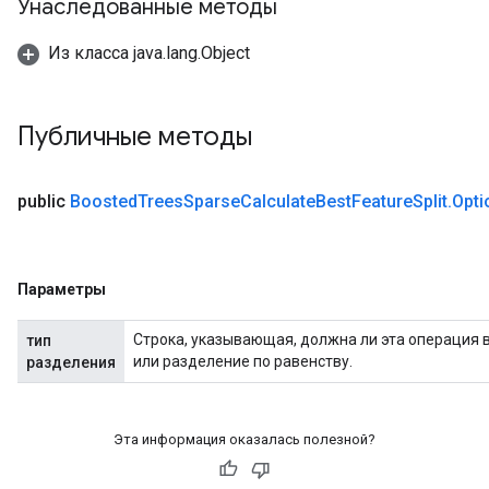
Унаследованные методы
Из класса java.lang.Object
Публичные методы
public
Boosted
Trees
Sparse
Calculate
Best
Feature
Split
.
Opti
Параметры
Строка, указывающая, должна ли эта операция 
тип
или разделение по равенству.
разделения
Эта информация оказалась полезной?