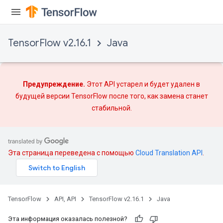
TensorFlow v2.16.1
Java
Предупреждение.
Этот API устарел и будет удален в
будущей версии TensorFlow после того, как
замена
станет
стабильной.
Flush
Эта страница переведена с помощью
Cloud Translation API
.
eHandleOp
TensorFlow
API, API
TensorFlow v2.16.1
Java
ureSplit
Эта информация оказалась полезной?