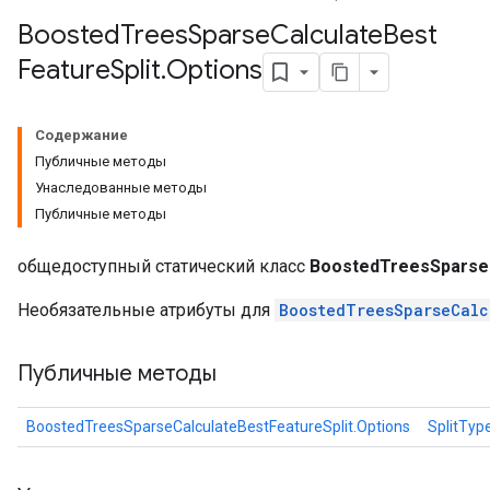
Boosted
Trees
Sparse
Calculate
Best
Feature
Split
.
Options
Содержание
Публичные методы
Унаследованные методы
Публичные методы
общедоступный статический класс
BoostedTreesSparseC
Необязательные атрибуты для
BoostedTreesSparseCalc
Публичные методы
BoostedTreesSparseCalculateBestFeatureSplit.Options
SplitTyp