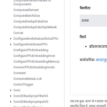
Composite
Tensor
Variant
To
Components
पैरामीटर
Compress
Element
Compute
Batch
Size
दायरा
Compute
Dedup
Data
Size
Compute
Dedup
Data
Tuple
Mask
Concat
रिटर्न
Configure
And
Initialize
Global
TPU
Configure
Distributed
TPU
ब्रॉडकास्ट
Configure
TPUEmbedding
Configure
TPUEmbedding
Host
सार्वजनिक
आउटपु
Configure
TPUEmbedding
Memory
Connect
TPUEmbedding
Hosts
Constant
Consume
Mutex
Lock
Control
Trigger
Conv
Conv2DBackprop
Filter
V2
जब तक कुछ अलग से न बताया जाए
Conv2DBackprop
Input
V2
लाइसेंस मिला है. ज़्यादा जानकारी