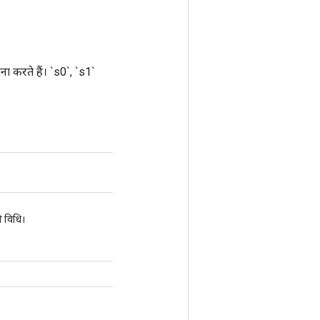
ा करते हैं। `s0`, `s1`
 विधि।