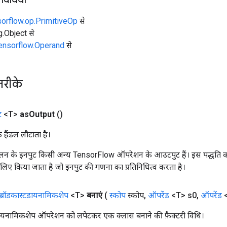
sorflow.op.PrimitiveOp
से
ng.Object से
tensorflow.Operand
से
तरीके
ट
<T>
as
Output
()
क हैंडल लौटाता है।
न के इनपुट किसी अन्य TensorFlow ऑपरेशन के आउटपुट हैं। इस पद्धति क
के लिए किया जाता है जो इनपुट की गणना का प्रतिनिधित्व करता है।
ब्रॉडकास्टडायनामिकशेप
<T>
बनाएं
(
स्कोप
स्कोप
,
ऑपरेंड
<T> s0
,
ऑपरेंड
<
डायनामिकशेप ऑपरेशन को लपेटकर एक क्लास बनाने की फ़ैक्टरी विधि।