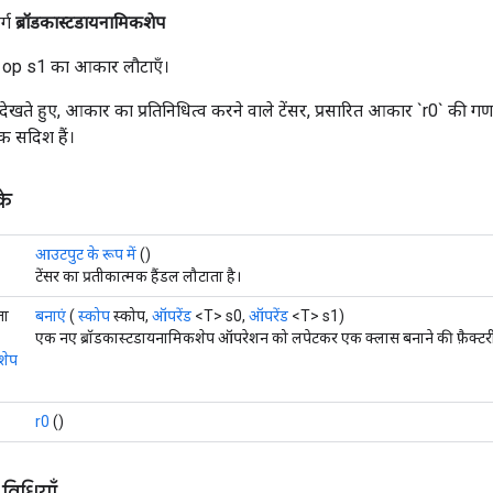
र्ग
ब्रॉडकास्टडायनामिकशेप
0 op s1 का आकार लौटाएँ।
खते हुए, आकार का प्रतिनिधित्व करने वाले टेंसर, प्रसारित आकार `r0` की गणन
ंक सदिश हैं।
के
आउटपुट के रूप में
()
टेंसर का प्रतीकात्मक हैंडल लौटाता है।
ता
बनाएं
(
स्कोप
स्कोप,
ऑपरेंड
<T> s0,
ऑपरेंड
<T> s1)
एक नए ब्रॉडकास्टडायनामिकशेप ऑपरेशन को लपेटकर एक क्लास बनाने की फ़ैक्टरी
शेप
r0
()
 विधियाँ