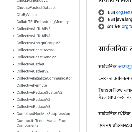
Check
Numerics
V2
Choose
Fastest
Dataset
कक्षा
org.ten
Clip
By
Value
कक्षा java.la
Collate
TPUEmbedding
Memory
इंटरफ़ेस
org.
Collective
All
To
All
V2
Collective
All
To
All
V3
Collective
Assign
Group
V2
सार्वजनिक 
Collective
Bcast
Recv
V2
Collective
Bcast
Send
V2
Collective
Gather
सार्वजनिक
आउटपु
Collective
Gather
V2
टेंसर का प्रतीकात्म
Collective
Initialize
Communicator
Collective
Permute
TensorFlow संचाल
Collective
Reduce
Scatter
V2
हैंडल प्राप्त करने 
Collective
Reduce
V2
Collective
Reduce
V3
सार्वजनिक स्थैतिक
Combined
Non
Max
Suppression
Composite
Tensor
Variant
From
एक नए ब्रॉडकास्ट
Components