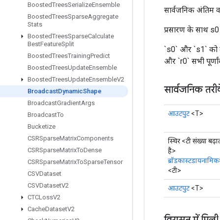
Boosted
Trees
Serialize
Ensemble
सार्वजनिक अंतिम व
Boosted
Trees
Sparse
Aggregate
Stats
प्रसारण के साथ s
Boosted
Trees
Sparse
Calculate
Best
Feature
Split
`s0` और `s1` को दे
Boosted
Trees
Training
Predict
और `r0` सभी पूर्णा
Boosted
Trees
Update
Ensemble
Boosted
Trees
Update
Ensemble
V2
सार्वजनिक तरी
Broadcast
Dynamic
Shape
Broadcast
Gradient
Args
आउटपुट
<T>
Broadcast
To
Bucketize
CSRSparse
Matrix
Components
स्थिर <टी संख्या बढ़ा
CSRSparse
Matrix
To
Dense
है>
ब्रॉडकास्टडायनामिक
CSRSparse
Matrix
To
Sparse
Tensor
<टी>
CSVDataset
CSVDataset
V2
आउटपुट
<T>
CTCLoss
V2
Cache
Dataset
V2
विरासत में मिली