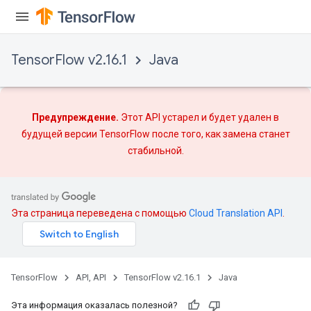
TensorFlow v2.16.1
Java
Предупреждение.
Этот API устарел и будет удален в
будущей версии TensorFlow после того, как
замена
станет
стабильной.
Эта страница переведена с помощью
Cloud Translation API
.
TensorFlow
API, API
TensorFlow v2.16.1
Java
Эта информация оказалась полезной?