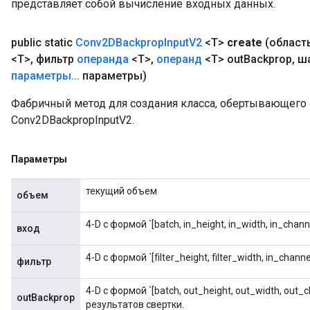
представляет собой вычисление входных данных.
public static
Conv2DBackprop
Input
V2
<T>
create
(област
<T>
,
фильтр
операнда
<T>
,
операнд
<T> out
Backprop
,
ша
параметры
.
.
.
параметры)
Фабричный метод для создания класса, обертывающег
Conv2DBackpropInputV2.
rBatch
Параметры
Batch
текущий объем
объем
atch
4-D с формой `[batch, in_height, in_width, in_cha
вход
4-D с формой `[filter_height, filter_width, in_channe
фильтр
4-D с формой `[batch, out_height, out_width, out
outBackprop
результатов свертки.