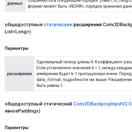
сохраняются в следующем порядке: [пакет, in_height, 
данных
формат может быть «NCHW», порядок хранения данных: 
общедоступные
статические
расширения
Conv2DBack
List<Long>)
Параметры
Одномерный тензор длины 4. Коэффициент расш
Если установлено значение k > 1, между кажд
расширения
измерении будет k-1 пропущенных ячеек. Поря
data_format, подробности см. выше. Расширени
быть равны 1.
общедоступный статический
Conv2DBackprop
Input
V2
.
O
явноеPaddings)
Параметры