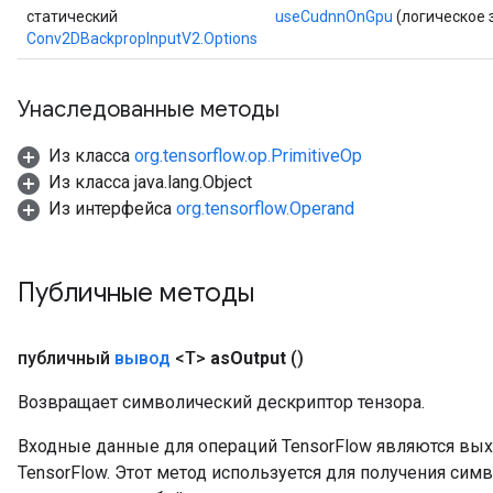
статический
useCudnnOnGpu
(логическое 
Conv2DBackpropInputV2.Options
Унаследованные методы
Из класса
org.tensorflow.op.PrimitiveOp
Из класса java.lang.Object
Из интерфейса
org.tensorflow.Operand
Публичные методы
публичный
вывод
<T>
as
Output
()
Возвращает символический дескриптор тензора.
ryTensorBatch
dTensorBatch
Входные данные для операций TensorFlow являются вы
TensorFlow. Этот метод используется для получения сим