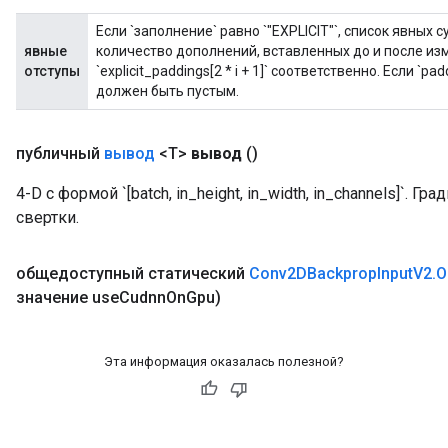
Если `заполнение` равно `"EXPLICIT"`, список явных 
явные
количество дополнений, вставленных до и после измере
отступы
`explicit_paddings[2 * i + 1]` соответственно. Если `padd
должен быть пустым.
публичный
вывод
<T>
вывод
()
4-D с формой `[batch, in_height, in_width, in_channels]`.
свертки.
общедоступный статический
Conv2DBackprop
Input
V2
.
O
значение use
Cudnn
On
Gpu)
Эта информация оказалась полезной?