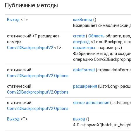
Публичные методы
Выход
<Т>
какВывод
()
Возвращает символический д
статический <T расширяет
create
(
Область
области, вв
номер>
операнд
<T> outBackprop, шаг
Conv2DBackpropInputV2
<T>
параметры...
параметры)
Фабричный метод для создан
операцию Conv2DBackpropInp
статический
dataFormat
(строка dataForma
Conv2DBackpropInputV2.Options
статический
расширения
(List<Long> рас
Conv2DBackpropInputV2.Options
статический
явное дополнение
(List<Long
Conv2DBackpropInputV2.Options
Выход
<Т>
выход
()
4-D с формой `[batch, in_height