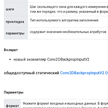
Шаг скользящего окна для каждого измерения 
шаги
том же порядке, что и размер, указанный в форм
Тип используемого алгоритма заполнения.
прокладка
содержит значения необязательных атрибутов
параметры
Возврат
новый экземпляр Conv2DBackpropInputV2
общедоступный статический
Conv2DBackprop
Input
V2
.
O
Параметры
Укажите формат входных и выходных данных. В фо
формат