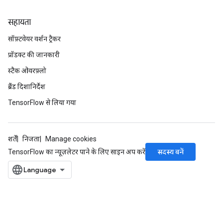
सहायता
सॉफ़्टवेयर वर्शन ट्रैकर
प्रॉडक्ट की जानकारी
स्टैक ओवरफ़्लो
rs
ब्रैंड दिशानिर्देश
mParameters
rs
TensorFlow से लिया गया
Parameters
rParameters
शर्तें
निजता
Manage cookies
Parameters
सदस्य बनें
TensorFlow का न्यूज़लेटर पाने के लिए साइन अप करें
ters
arameters
meters
rs
tDescentParameters