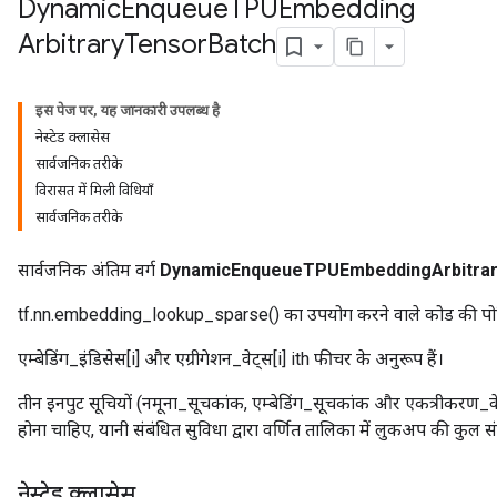
Dynamic
Enqueue
TPUEmbedding
Arbitrary
Tensor
Batch
dTensorBatch
इस पेज पर, यह जानकारी उपलब्ध है
नेस्टेड क्लासेस
सार्वजनिक तरीके
विरासत में मिली विधियाँ
सार्वजनिक तरीके
सार्वजनिक अंतिम वर्ग
DynamicEnqueueTPUEmbeddingArbitrar
tf.nn.embedding_lookup_sparse() का उपयोग करने वाले कोड की पोर्ट
rBatch
एम्बेडिंग_इंडिसेस[i] और एग्रीगेशन_वेट्स[i] ith फीचर के अनुरूप हैं।
Batch
तीन इनपुट सूचियों (नमूना_सूचकांक, एम्बेडिंग_सूचकांक और एकत्रीकरण_वेट)
होना चाहिए, यानी संबंधित सुविधा द्वारा वर्णित तालिका में लुकअप की कुल 
atch
नेस्टेड क्लासेस