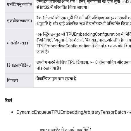
एम्बेडिंग तालिकाओं में रैंक 1 टेंसर, सूचकांकों की एक सूची। in
एम्बेडिंगसूचकांक
से int32 में परिवर्तित किया जाएगा।
रैंक 1 टेन्सर्स की एक सूची जिसमें प्रति प्रशिक्षण उदाहरण एकत
एकत्रीकरणवजन
अनुमति है और इन्हें आंतरिक रूप से फ्लोट32 में परिवर्तित किया
एक स्ट्रिंग इनपुट जो TPUEmbeddingConfiguration में निर्द
{'अनिर्दिष्ट', 'अनुमान', 'प्रशिक्षण', 'बैकवर्ड_पास_ओनली'} हैं। जब
मोडओवरराइड
TPUEmbeddingConfiguration में सेट मोड का उपयोग किया
जाता है।
उपयोग करने के लिए TPU डिवाइस. >= 0 होना चाहिए और उस कार्
डिवाइसऑर्डिनल
नोड रखा गया है।
वैकल्पिक गुण मान रखता है
विकल्प
रिटर्न
DynamicEnqueueTPUEmbeddingArbitraryTensorBatch का
क्या इस कॉन्टेंट से आपको मदद मिली?