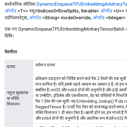
सार्वजनिक स्थैतिक
Dynamic
Enqueue
TPUEmbedding
Arbitrary
T
ऑपरेंड
<T>> नमूनाIndices
Or
Row
Splits
,
Iterable<
ऑपरेंड
<U>> एम्
एग्रीगेशनवेट्स
,
ऑपरेंड
<String> mode
Override
,
ऑपरेंड
<Integer> 
एक नए DynamicEnqueueTPUEmbeddingArbitraryTensorBatch ऑपरे
विधि।
पैरामीटर
वर्तमान दायरा
दायरा
प्रशिक्षण उदाहरण को निर्दिष्ट करने वाले रैंक 2 टेंसरों की एक सूच
मान शामिल हैं। यदि इसके पहले आयाम का आकार 0 है, तो हम मानते
संबंधित है। int32 और int64 दोनों की अनुमति है और इन्हें आंतर
नमूना सूचकांक
या एम्बेडिंग_इंडिसेस और एकत्रीकरण_वेट को पंक्तियों में विभाजि
या पंक्ति
रैंक 1 टेंसर की एक सूची। यह Embedding_lookup() में ids.r
विभाजन
RaggedTensor है। एनडी रैग्ड टेंसर को कतारबद्ध करते समय, 
पंक्ति विभाजन 1-डी सघन टेंसर है। खाली होने पर, हम मानते हैं
और int64 दोनों की अनुमति है और आंतरिक रूप से इसे int32 म