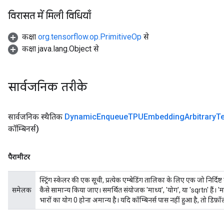
विरासत में मिली विधियाँ
कक्षा
org.tensorflow.op.PrimitiveOp
से
कक्षा java.lang.Object से
सार्वजनिक तरीके
सार्वजनिक स्थैतिक
Dynamic
Enqueue
TPUEmbedding
Arbitrary
T
कॉम्बिनर्स)
पैरामीटर
स्ट्रिंग स्केलर की एक सूची, प्रत्येक एम्बेडिंग तालिका के लिए एक जो निर्दिष
समेलक
कैसे सामान्य किया जाए। समर्थित संयोजक 'माध्य', 'योग', या 'sqrtn' हैं। 'म
भारों का योग 0 होना अमान्य है। यदि कॉम्बिनर्स पास नहीं हुआ है, तो डि