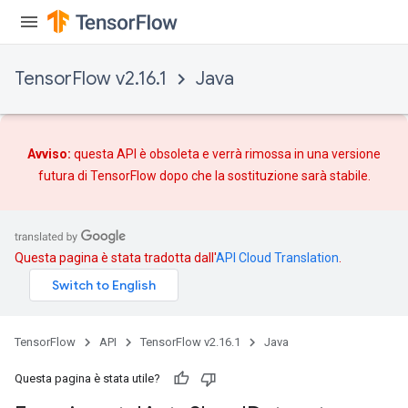
TensorFlow v2.16.1
Java
rBatch
Batch
Avviso:
questa API è obsoleta e verrà rimossa in una versione
futura di TensorFlow dopo che
la sostituzione
sarà stabile.
atch
Questa pagina è stata tradotta dall'
API Cloud Translation
.
TensorFlow
API
TensorFlow v2.16.1
Java
Questa pagina è stata utile?