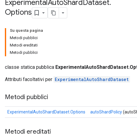
Experimental
Auto
Shard
Dataset
.
Options
Su questa pagina
Metodi pubblici
Metodi ereditati
Metodi pubblici
classe statica pubblica
ExperimentalAutoShardDataset.Op
Attributi facoltativi per
ExperimentalAutoShardDataset
Metodi pubblici
ExperimentalAutoShardDataset.Options
autoShardPolicy
(autoSh
Metodi ereditati