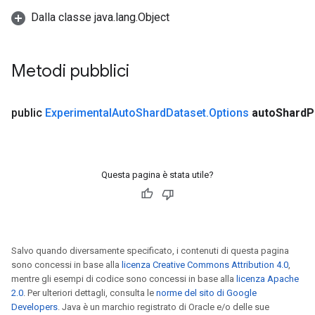
Dalla classe java.lang.Object
Metodi pubblici
public
Experimental
Auto
Shard
Dataset
.
Options
auto
Shard
P
Questa pagina è stata utile?
Salvo quando diversamente specificato, i contenuti di questa pagina
sono concessi in base alla
licenza Creative Commons Attribution 4.0
,
mentre gli esempi di codice sono concessi in base alla
licenza Apache
2.0
. Per ulteriori dettagli, consulta le
norme del sito di Google
Developers
. Java è un marchio registrato di Oracle e/o delle sue