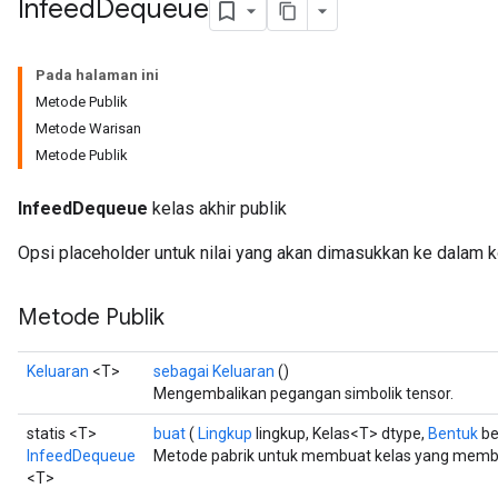
Infeed
Dequeue
Pada halaman ini
Metode Publik
Metode Warisan
Metode Publik
InfeedDequeue
kelas akhir publik
Opsi placeholder untuk nilai yang akan dimasukkan ke dalam 
Metode Publik
Keluaran
<T>
sebagai Keluaran
()
Mengembalikan pegangan simbolik tensor.
statis <T>
buat
(
Lingkup
lingkup, Kelas<T> dtype,
Bentuk
be
InfeedDequeue
Metode pabrik untuk membuat kelas yang memb
<T>