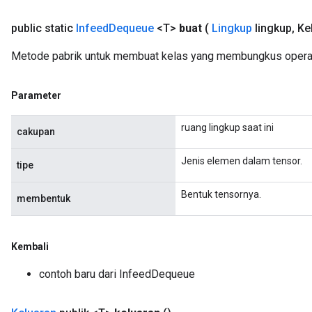
arameters
public static
Infeed
Dequeue
<T>
buat
(
Lingkup
lingkup
,
Ke
meters
rs
Metode pabrik untuk membuat kelas yang membungkus opera
tDescentParameters
Parameter
ruang lingkup saat ini
cakupan
Jenis elemen dalam tensor.
tipe
Bentuk tensornya.
membentuk
Kembali
contoh baru dari InfeedDequeue