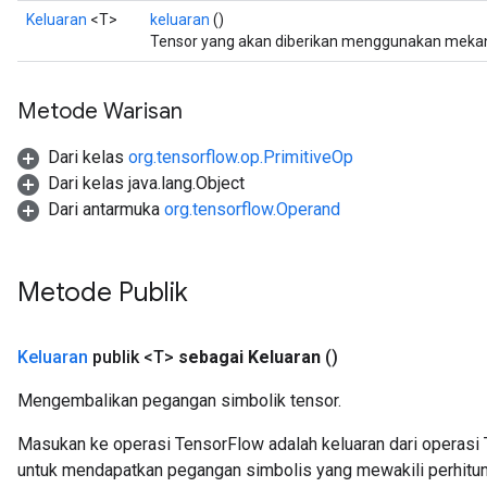
Keluaran
<T>
keluaran
()
Tensor yang akan diberikan menggunakan mekan
Metode Warisan
Dari kelas
org.tensorflow.op.PrimitiveOp
Dari kelas java.lang.Object
Dari antarmuka
org.tensorflow.Operand
Metode Publik
rs
mParameters
rs
Keluaran
publik <T>
sebagai Keluaran
()
Parameters
Mengembalikan pegangan simbolik tensor.
rParameters
Masukan ke operasi TensorFlow adalah keluaran dari operasi 
Parameters
untuk mendapatkan pegangan simbolis yang mewakili perhitun
ters