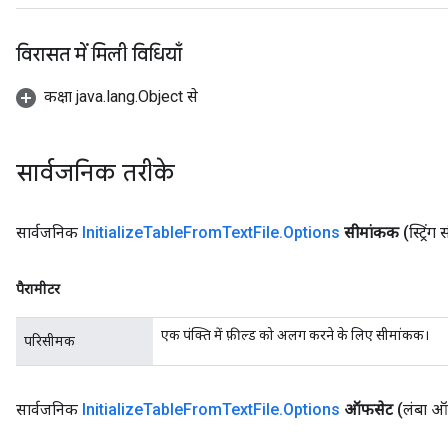
विरासत में मिली विधियाँ
कक्षा java.lang.Object से
rs
mParameters
rs
सार्वजनिक तरीके
Parameters
rParameters
सार्वजनिक
Initialize
Table
From
Text
File
.
Options
सीमांकक
(स्ट्रिं
Parameters
ters
पैरामीटर
arameters
meters
एक पंक्ति में फ़ील्ड को अलग करने के लिए सीमांकक।
परिसीमक
rs
tDescentParameters
सार्वजनिक
Initialize
Table
From
Text
File
.
Options
ऑफसेट
(लंबा 