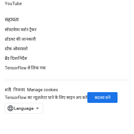
YouTube
सहायता
सॉफ़्टवेयर वर्शन ट्रैकर
प्रॉडक्ट की जानकारी
स्टैक ओवरफ़्लो
ब्रैंड दिशानिर्देश
TensorFlow से लिया गया
शर्तें
निजता
Manage cookies
सदस्य बनें
TensorFlow का न्यूज़लेटर पाने के लिए साइन अप करें