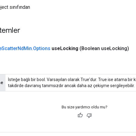
ject sınıfından
temler
e
Scatter
Nd
Min
.
Options
use
Locking
(Boolean use
Locking)
İsteğe bağlı bir bool. Varsayılan olarak True'dur. True ise atama bir ki
me
takdirde davranış tanımsızdır ancak daha az çekişme sergileyebilir.
Bu size yardımcı oldu mu?