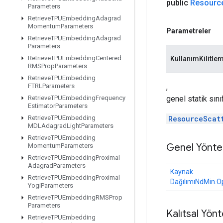
public
Resourc
Parameters
Retrieve
TPUEmbedding
Adagrad
Momentum
Parameters
Parametreler
Retrieve
TPUEmbedding
Adagrad
Parameters
Retrieve
TPUEmbedding
Centered
KullanımKilitle
RMSProp
Parameters
Retrieve
TPUEmbedding
,
FTRLParameters
genel statik sın
Retrieve
TPUEmbedding
Frequency
Estimator
Parameters
ResourceScat
Retrieve
TPUEmbedding
MDLAdagrad
Light
Parameters
Retrieve
TPUEmbedding
Genel Yönte
Momentum
Parameters
Retrieve
TPUEmbedding
Proximal
Adagrad
Parameters
Kaynak
Retrieve
TPUEmbedding
Proximal
DağılımıNdMin.O
Yogi
Parameters
Retrieve
TPUEmbedding
RMSProp
Parameters
Kalıtsal Yön
Retrieve
TPUEmbedding