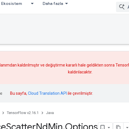
Ekosistem
Daha fazla
lanımdan kaldırılmıştır ve
değiştirme
kararlı hale geldikten sonra Tenso
kaldırılacaktır.
Bu sayfa,
Cloud Translation API
ile çevrilmiştir.
TensorFlow v2.16.1
Java
ce
Scatter
Nd
Min
.
Options