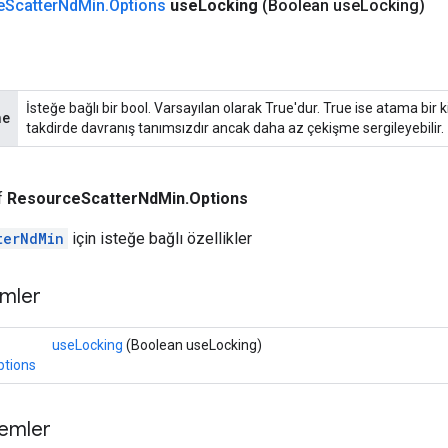
e
Scatter
Nd
Min
.
Options
use
Locking
(Boolean use
Locking)
İsteğe bağlı bir bool. Varsayılan olarak True'dur. True ise atama bir ki
me
takdirde davranış tanımsızdır ancak daha az çekişme sergileyebilir.
ıf
ResourceScatterNdMin.Options
terNdMin
için isteğe bağlı özellikler
mler
useLocking
(Boolean useLocking)
ptions
temler