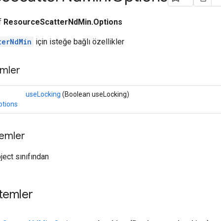
ıf
ResourceScatterNdMin.Options
terNdMin
için isteğe bağlı özellikler
mler
useLocking
(Boolean useLocking)
ptions
temler
ject sınıfından
temler