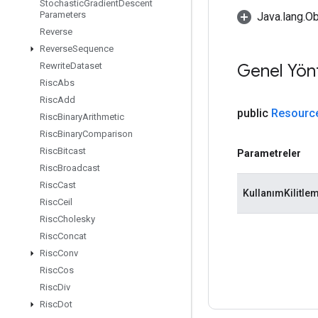
Stochastic
Gradient
Descent
Parameters
Java.lang.Ob
Reverse
Reverse
Sequence
Genel Yön
Rewrite
Dataset
Risc
Abs
Risc
Add
public
Resourc
Risc
Binary
Arithmetic
Risc
Binary
Comparison
Risc
Bitcast
Parametreler
Risc
Broadcast
Risc
Cast
KullanımKilitle
Risc
Ceil
Risc
Cholesky
Risc
Concat
Risc
Conv
Risc
Cos
Risc
Div
Risc
Dot