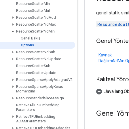
Resource
Scatter
Min
Resource
Scatter
Mul
genel statik sın
Resource
Scatter
Nd
Add
ResourceScat
Resource
Scatter
Nd
Max
Resource
Scatter
Nd
Min
Genel Bakış
Genel Yönte
Options
Resource
Scatter
Nd
Sub
Kaynak
Resource
Scatter
Nd
Update
DağılımıNdMin.O
Resource
Scatter
Sub
Resource
Scatter
Update
Kalıtsal Yön
Resource
Sparse
Apply
Adagrad
V2
Resource
Sparse
Apply
Keras
Java.lang.Ob
Momentum
Resource
Strided
Slice
Assign
Retrieve
All
TPUEmbedding
Parameters
Genel Yön
Retrieve
TPUEmbedding
ADAMParameters
Retrieve
TPUEmbedding
Adadelta