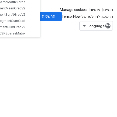
Sparse
Matrix
Zeros
Sparse
Segment
Mean
Grad
V2
Sparse
Segment
Sqrt
NGrad
V2
Sparse
Segment
Sum
Grad
Sparse
Segment
Sum
Grad
V2
Sparse
Tensor
To
CSRSparse
Matrix
Spence
Split
SplitDedupData
SplitV
Squeeze
Stack
Stage
StageClear
StagePeek
StageSize
StatefulRandomBinomial
StatefulStandardNormal
StatefulStandardNormalV2