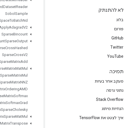
Snapshot
Nested
Dataset
Reader
Sobol
Sample
Space
To
Batch
Nd
Sparse
Apply
Adagrad
V2
Sparse
Bincount
Sparse
Count
Sparse
Output
Sparse
Cross
Hashed
Sparse
Cross
V2
Sparse
Matrix
Add
Sparse
Matrix
Mat
Mul
Sparse
Matrix
Mul
Sparse
Matrix
NNZ
Sparse
Matrix
Ordering
AMD
Sparse
Matrix
Softmax
Sparse
Matrix
Softmax
Grad
Sparse
Matrix
Sparse
Cholesky
Sparse
Matrix
Sparse
Mat
Mul
Sparse
Matrix
Transpose