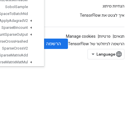
Sobol
Sample
Space
To
Batch
Nd
Sparse
Apply
Adagrad
V2
Sparse
Bincount
Sparse
Count
Sparse
Output
Sparse
Cross
Hashed
Sparse
Cross
V2
Sparse
Matrix
Add
Sparse
Matrix
Mat
Mul
Sparse
Matrix
Mul
SparseMatrixNNZ
SparseMatrixOrderingAMD
SparseMatrixSoftmax
SparseMatrixSoftmaxGrad
SparseMatrixSparseCholesky
SparseMatrixSparseMatMul
SparseMatrixTranspose
SparseMatrixZeros