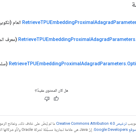
مة
Paramete
Adagrad
Proximal
TPUEmbedding
Retrieve
العام
(تكوين
Parameters
Adagrad
Proximal
TPUEmbedding
Retrieve
(معرف الج
Opt
.
Parameters
Adagrad
Proximal
TPUEmbedding
Retrieve
(سلس
هل كان المحتوى مفيدًا؟
بموجب
ترخيص Creative Commons Attribution 4.0‏
ما لم يُنصّ على خلاف ذلك، ونماذج الر
Google Dev‏
. إنّ Java هي علامة تجارية مسجَّلة لشركة Oracle و/أو شركائها التابعين.