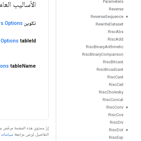
Parameters
الأساليب العا
Reverse
Reverse
Sequence
تكوين
Options
.
rs
Rewrite
Dataset
Risc
Abs
Risc
Add
.
Options
table
Id
Risc
Binary
Arithmetic
Risc
Binary
Comparison
Risc
Bitcast
ions
table
Name
Risc
Broadcast
Risc
Cast
Risc
Ceil
Risc
Cholesky
Risc
Concat
Risc
Conv
Risc
Cos
Risc
Div
إنّ محتوى هذه الصفحة مرخّص 
Risc
Dot
التفاصيل، يُرجى مراجعة
سياسات موقع elopers
Risc
Exp