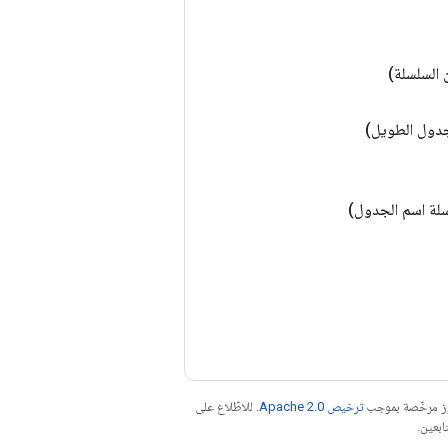
 السلسلة)
دول الطويل)
لة اسم الجدول)
موز مرخّصة بموجب
ترخيص Apache 2.0‏
. للاطّلاع على