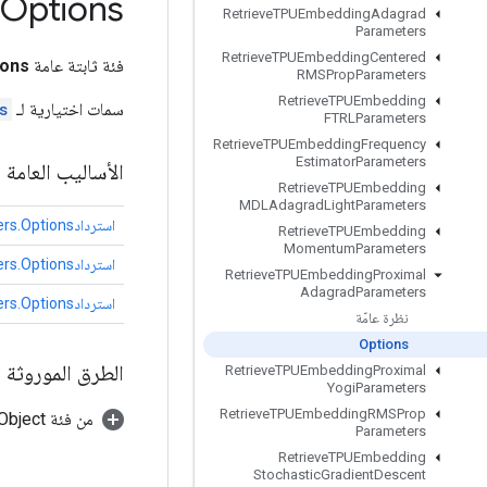
Options
Retrieve
TPUEmbedding
Adagrad
Parameters
Retrieve
TPUEmbedding
Centered
فئة ثابتة عامة
ions
RMSProp
Parameters
Retrieve
TPUEmbedding
سمات اختيارية لـ
s
FTRLParameters
Retrieve
TPUEmbedding
Frequency
Estimator
Parameters
الأساليب العامة
Retrieve
TPUEmbedding
MDLAdagrad
Light
Parameters
استردادTPUEmbeddingProximalAdagradParameters.Options
Retrieve
TPUEmbedding
Momentum
Parameters
استردادTPUEmbeddingProximalAdagradParameters.Options
Retrieve
TPUEmbedding
Proximal
Adagrad
Parameters
استردادTPUEmbeddingProximalAdagradParameters.Options
نظرة عامّة
Options
الطرق الموروثة
Retrieve
TPUEmbedding
Proximal
Yogi
Parameters
Retrieve
TPUEmbedding
RMSProp
من فئة java.lang.Object
Parameters
Retrieve
TPUEmbedding
Stochastic
Gradient
Descent