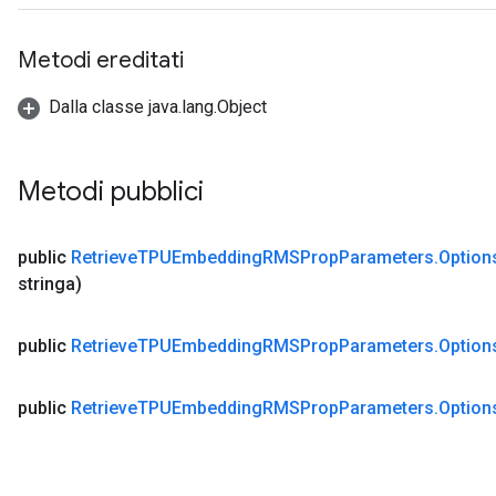
Metodi ereditati
Dalla classe java.lang.Object
Metodi pubblici
public
Retrieve
TPUEmbedding
RMSProp
Parameters
.
Option
stringa)
public
Retrieve
TPUEmbedding
RMSProp
Parameters
.
Option
public
Retrieve
TPUEmbedding
RMSProp
Parameters
.
Option