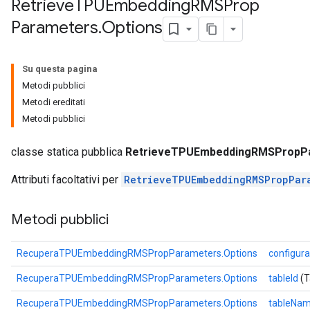
Retrieve
TPUEmbedding
RMSProp
ientDescentParameters
Parameters
.
Options
Su questa pagina
Metodi pubblici
Metodi ereditati
Metodi pubblici
classe statica pubblica
RetrieveTPUEmbeddingRMSPropPa
Attributi facoltativi per
RetrieveTPUEmbeddingRMSPropPar
Metodi pubblici
RecuperaTPUEmbeddingRMSPropParameters.Options
configur
RecuperaTPUEmbeddingRMSPropParameters.Options
tableId
(T
RecuperaTPUEmbeddingRMSPropParameters.Options
tableNa