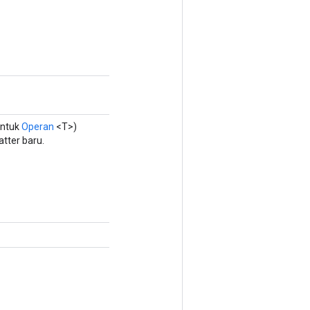
entuk
Operan
<T>)
tter baru.