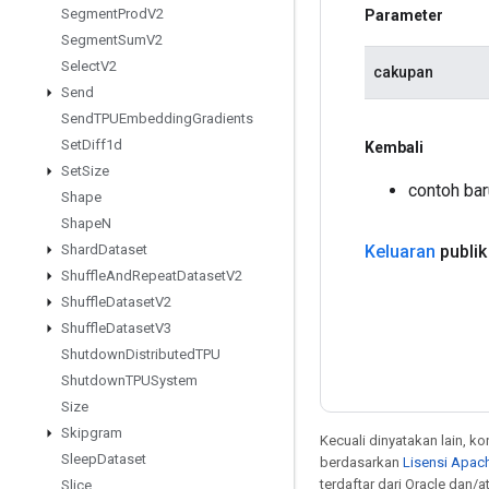
Segment
Prod
V2
Parameter
Segment
Sum
V2
Select
V2
cakupan
Send
Send
TPUEmbedding
Gradients
Set
Diff1d
Kembali
Set
Size
contoh bar
Shape
Shape
N
Keluaran
publik
Shard
Dataset
Shuffle
And
Repeat
Dataset
V2
Shuffle
Dataset
V2
Shuffle
Dataset
V3
Shutdown
Distributed
TPU
Shutdown
TPUSystem
Size
Skipgram
Kecuali dinyatakan lain, k
Sleep
Dataset
berdasarkan
Lisensi Apach
terdaftar dari Oracle dan/at
Slice