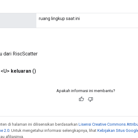
ruang lingkup saat ini
u dari RiscScatter
 <U>
keluaran
()
Apakah informasi ini membantu?
onten di halaman ini dilisensikan berdasarkan
Lisensi Creative Commons Attribu
e 2.0
. Untuk mengetahui informasi selengkapnya, lihat
Kebijakan Situs Googl
au afiliasinya.