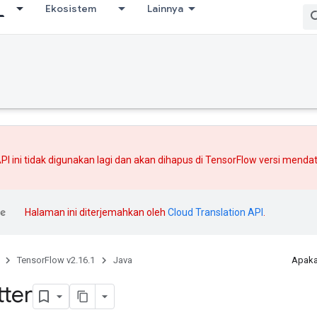
Ekosistem
Lainnya
PI ini tidak digunakan lagi dan akan dihapus di TensorFlow versi mend
Halaman ini diterjemahkan oleh
Cloud Translation API
.
TensorFlow v2.16.1
Java
Apaka
tter