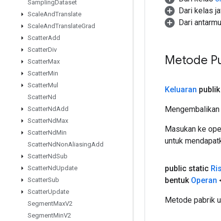
Sampling
Dataset
Dari kelas j
Scale
And
Translate
Dari antarm
Scale
And
Translate
Grad
Scatter
Add
Scatter
Div
Metode Pu
Scatter
Max
Scatter
Min
Scatter
Mul
Keluaran
publik
Scatter
Nd
Mengembalikan 
Scatter
Nd
Add
Scatter
Nd
Max
Masukan ke oper
Scatter
Nd
Min
untuk mendapatk
Scatter
Nd
Non
Aliasing
Add
Scatter
Nd
Sub
public static
Ri
Scatter
Nd
Update
bentuk
Operan
Scatter
Sub
Scatter
Update
Metode pabrik u
Segment
Max
V2
Segment
Min
V2