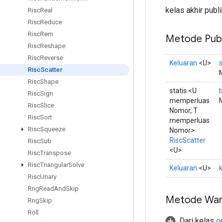
kelas akhir publ
Risc
Real
Risc
Reduce
Risc
Rem
Metode Publ
Risc
Reshape
Risc
Reverse
Keluaran
<U>
Risc
Scatter
Risc
Shape
statis <U
Risc
Sign
memperluas
Risc
Slice
Nomor, T
Risc
Sort
memperluas
Risc
Squeeze
Nomor>
RiscScatter
Risc
Sub
<U>
Risc
Transpose
Risc
Triangular
Solve
Keluaran
<U>
Risc
Unary
Rng
Read
And
Skip
Metode War
Rng
Skip
Roll
Dari kelas
o