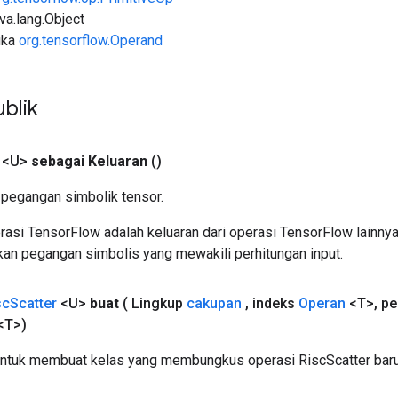
ava.lang.Object
uka
org.tensorflow.Operand
blik
 <U>
sebagai Keluaran
()
pegangan simbolik tensor.
asi TensorFlow adalah keluaran dari operasi TensorFlow lainnya
an pegangan simbolis yang mewakili perhitungan input.
sc
Scatter
<U>
buat
( Lingkup
cakupan
,
indeks
Operan
<T>
,
pe
<T>)
ntuk membuat kelas yang membungkus operasi RiscScatter baru