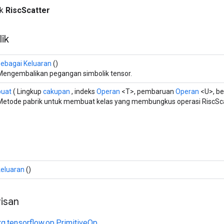
ik
RiscScatter
ik
sebagai Keluaran
()
Mengembalikan pegangan simbolik tensor.
buat
( Lingkup
cakupan
, indeks
Operan
<T>, pembaruan
Operan
<U>, b
Metode pabrik untuk membuat kelas yang membungkus operasi RiscSca
keluaran
()
isan
rg.tensorflow.op.PrimitiveOp