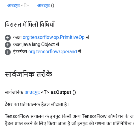
आउटपुट
<T>
आउटपुट
()
विरासत में मिली विधियाँ
कक्षा
org.tensorflow.op.PrimitiveOp
से
कक्षा java.lang.Object से
इंटरफ़ेस
org.tensorflow.Operand
से
सार्वजनिक तरीके
सार्वजनिक
आउटपुट
<T>
as
Output
()
टेंसर का प्रतीकात्मक हैंडल लौटाता है।
TensorFlow संचालन के इनपुट किसी अन्य TensorFlow ऑपरेशन के आउटप
हैंडल प्राप्त करने के लिए किया जाता है जो इनपुट की गणना का प्रतिनिधित्व 