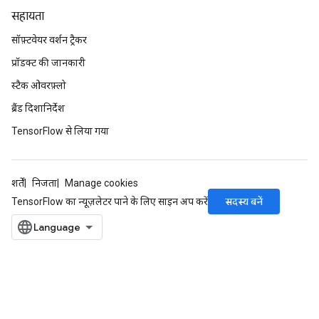
सहायता
सॉफ़्टवेयर वर्शन ट्रैकर
प्रॉडक्ट की जानकारी
स्टैक ओवरफ़्लो
ब्रैंड दिशानिर्देश
TensorFlow से लिया गया
शर्तें
निजता
Manage cookies
सदस्य बनें
TensorFlow का न्यूज़लेटर पाने के लिए साइन अप करें