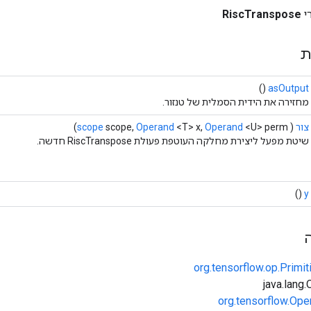
י
RiscTranspose
ת
()
asOutput
מחזירה את הידית הסמלית של טנזור.
צור
(
<U> perm)
Operand
<T> x,
Operand
scope,
scope
שיטת מפעל ליצירת מחלקה העוטפת פעולת RiscTranspose חדשה.
()
y
org.tensorflow.op.Primi
org.tensorflow.Ope