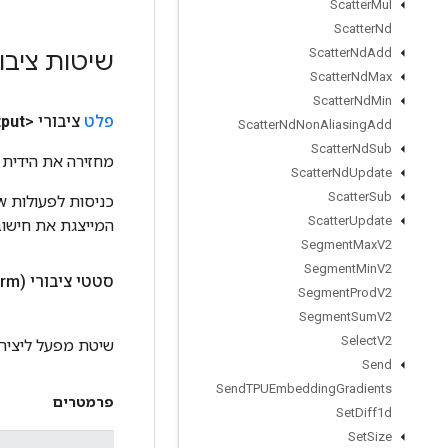
Scatter
Mul
Scatter
Nd
Scatter
Nd
Add
שיטות ציבו
Scatter
Nd
Max
Scatter
Nd
Min
פלט
ציבורי <T>
put
Scatter
Nd
Non
Aliasing
Add
Scatter
Nd
Sub
מחזירה את הידית 
Scatter
Nd
Update
Scatter
Sub
Scatter
Update
המייצגת את חישוב
Segment
Max
V2
Segment
Min
V2
סטטי ציבורי
rm)
Segment
Prod
V2
Segment
Sum
V2
Select
V2
שיטת מפעל ליצירת מחלקה
Send
Send
TPUEmbedding
Gradients
פרמטרים
Set
Diff1d
Set
Size