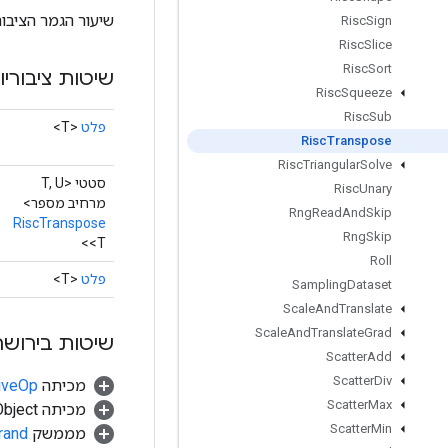
שיעור הגמר הציבור
Risc
Sign
Risc
Slice
Risc
Sort
שיטות ציבוריו
Risc
Squeeze
Risc
Sub
פלט
<T>
Risc
Transpose
Risc
Triangular
Solve
סטטי <T, U
Risc
Unary
מרחיב מספר>
Rng
Read
And
Skip
RiscTranspose
Rng
Skip
<T>
Roll
פלט
<T>
Sampling
Dataset
Scale
And
Translate
Scale
And
Translate
Grad
שיטות בירושה
Scatter
Add
Scatter
Div
מכיתה
tiveOp
Scatter
Max
מכיתה java.lang.Object
Scatter
Min
מממשק
rand