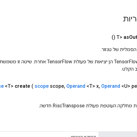
ריות
()
as
Out
הסמלית של טנזור.
כניסות לפעולות TensorFlow הן יציאות של פעולת rFlow
 הקלט.
se
<T>
create
(
scope
scope
,
Operand
<T> x
,
Operand
<U> pe
 העוטפת פעולת RiscTranspose חדשה.
ההיקף הנוכחי