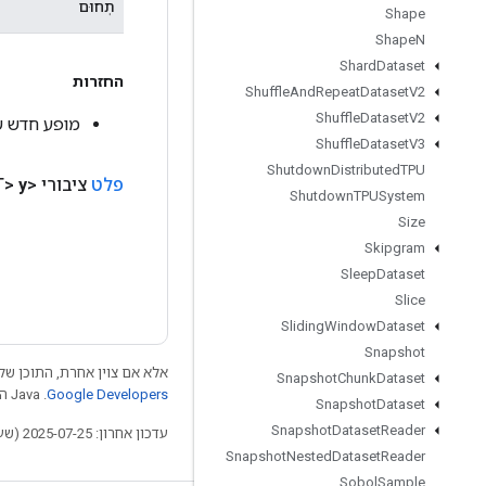
תְחוּם
Shape
Shape
N
Shard
Dataset
החזרות
Shuffle
And
Repeat
Dataset
V2
Shuffle
Dataset
V2
מופע חדש של ranspose
Shuffle
Dataset
V3
Shutdown
Distributed
TPU
פלט
ציבורי <T>
y
Shutdown
TPUSystem
Size
Skipgram
Sleep
Dataset
Slice
Sliding
Window
Dataset
Snapshot
אלא אם צוין אחרת, התוכן של 
Snapshot
Chunk
Dataset
Google Developers‏
.‏ Java הוא סימן מסחרי רשום של חברת Oracle ו/או של השותפים העצמאיים שלה.
Snapshot
Dataset
Snapshot
Dataset
Reader
עדכון אחרון: 2025-07-25 (שעון UTC).
Snapshot
Nested
Dataset
Reader
Sobol
Sample