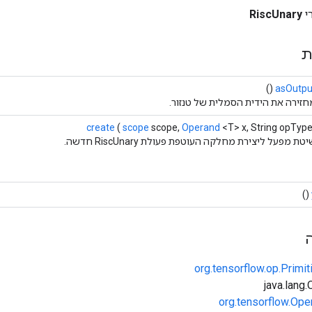
י
RiscUnary
ת
()
asOutpu
חזירה את הידית הסמלית של טנזור.
create
(
scope
scope,
Operand
<T> x, String opType
טת מפעל ליצירת מחלקה העוטפת פעולת RiscUnary חדשה.
()
org.tensorflow.op.Primi
org.tensorflow.Ope