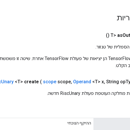
ריות
()
as
Out
הסמלית של טנזור.
כניסות לפעולות TensorFlow הן יציאות של פעולת rFlow
 הקלט.
c
Unary
<T>
create
(
scope
scope
,
Operand
<T> x
,
String op
T
ה העוטפת פעולת RiscUnary חדשה.
ההיקף הנוכחי