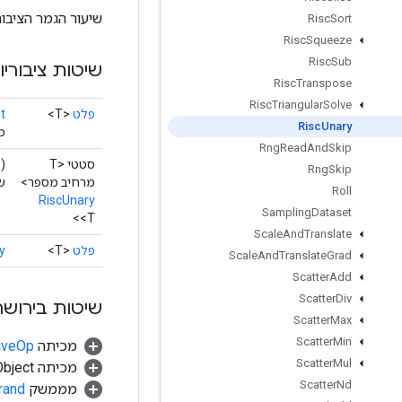
שיעור הגמר הציבור
Risc
Sort
Risc
Squeeze
Risc
Sub
שיטות ציבוריו
Risc
Transpose
Risc
Triangular
Solve
פלט
<T>
t
Risc
Unary
מ
Rng
Read
And
Skip
סטטי <T
)
Rng
Skip
מרחיב מספר>
שי
Roll
RiscUnary
Sampling
Dataset
<T>
Scale
And
Translate
פלט
<T>
y
Scale
And
Translate
Grad
Scatter
Add
Scatter
Div
שיטות בירושה
Scatter
Max
Scatter
Min
מכיתה
tiveOp
Scatter
Mul
מכיתה java.lang.Object
Scatter
Nd
מממשק
rand