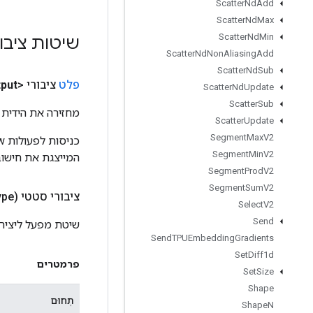
Scatter
Nd
Add
Scatter
Nd
Max
Scatter
Nd
Min
שיטות ציבו
Scatter
Nd
Non
Aliasing
Add
Scatter
Nd
Sub
פלט
ציבורי <T>
put
Scatter
Nd
Update
Scatter
Sub
מחזירה את הידית 
Scatter
Update
Segment
Max
V2
Segment
Min
V2
המייצגת את חישוב
Segment
Prod
V2
Segment
Sum
V2
ציבורי סטטי
ype)
Select
V2
Send
שיטת מפעל ליצירת מחלק
Send
TPUEmbedding
Gradients
Set
Diff1d
פרמטרים
Set
Size
Shape
תְחוּם
Shape
N