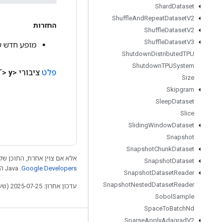
Shard
Dataset
Shuffle
And
Repeat
Dataset
V2
החזרות
Shuffle
Dataset
V2
Shuffle
Dataset
V3
מופע חדש של Unary
Shutdown
Distributed
TPU
Shutdown
TPUSystem
פלט
ציבורי <T>
y
Size
Skipgram
Sleep
Dataset
Slice
Sliding
Window
Dataset
Snapshot
Snapshot
Chunk
Dataset
אלא אם צוין אחרת, התוכן של 
Snapshot
Dataset
Google Developers‏
.‏ Java הוא סימן מסחרי רשום של חברת Oracle ו/או של השותפים העצמאיים שלה.
Snapshot
Dataset
Reader
Snapshot
Nested
Dataset
Reader
עדכון אחרון: 2025-07-25 (שעון UTC).
Sobol
Sample
Space
To
Batch
Nd
Sparse
Apply
Adagrad
V2