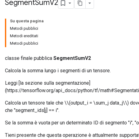
Segment
Sum
V2
Su questa pagina
Metodi pubblici
Metodi ereditati
Metodi pubblici
classe finale pubblica
SegmentSumV2
Calcola la somma lungo i segmenti di un tensore.
Leggi [la sezione sulla segmentazione]
(https://tensorflow.org/api_docs/python/tf/math#Segmentati
Calcola un tensore tale che \\(output_i = \sum_j data_j\\) dov
che "segment_ids[j] == i".
Se la somma è vuota per un determinato ID di segmento "i", "out
Tieni presente che questa operazione è attualmente supportat