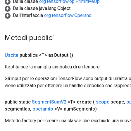
Dalla classe
org.tensorflow.op.PrimitiveOp
Dalla classe java.lang.Object
Dall'interfaccia
org.tensorflow.Operand
Metodi pubblici
Uscita
pubblica <T>
as
Output
()
Restituisce la maniglia simbolica di un tensore.
Gli input per le operazioni TensorFlow sono output di un'alt
viene utilizzato per ottenere un handle simbolico che rappresent
public static
Segment
Sum
V2
<T>
create
(
scope
scope
,
o
segment
Ids
,
operando
<V> num
Segments)
Metodo factory per creare una classe che racchiude una nu