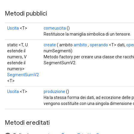
Metodi pubblici
Uscita
<T>
comeuscita
()
Restituisce la maniglia simbolica di un tensore.
static <T, U
create
( ambito
ambito
,
operando
<T> dati,
ope
estende il
numSegmenti)
numero, V
Metodo factory per creare una classe che racc
estende il
SegmentSumV2.
numero>
SegmentSumV2
<T>
Uscita
<T>
produzione
()
Ha la stessa forma dei dati, ad eccezione delle
vengono sostituite con una singola dimension
Metodi ereditati