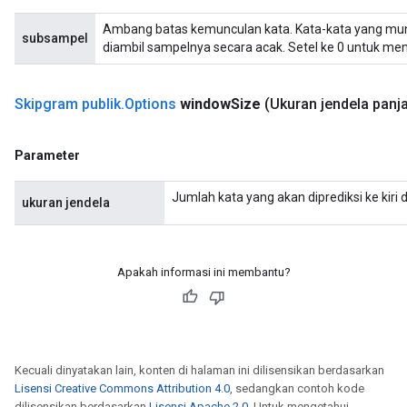
Ambang batas kemunculan kata. Kata-kata yang munc
subsampel
diambil sampelnya secara acak. Setel ke 0 untuk me
Skipgram publik
.
Options
window
Size
(Ukuran jendela panj
Parameter
Jumlah kata yang akan diprediksi ke kiri 
ukuran jendela
Apakah informasi ini membantu?
Kecuali dinyatakan lain, konten di halaman ini dilisensikan berdasarkan
Lisensi Creative Commons Attribution 4.0
, sedangkan contoh kode
dilisensikan berdasarkan
Lisensi Apache 2.0
. Untuk mengetahui