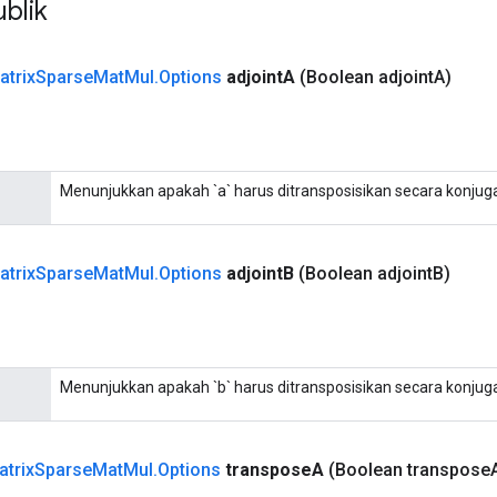
blik
atrix
Sparse
Mat
Mul
.
Options
adjoint
A
(Boolean adjoint
A)
Menunjukkan apakah `a` harus ditransposisikan secara konjuga
atrix
Sparse
Mat
Mul
.
Options
adjoint
B
(Boolean adjoint
B)
Menunjukkan apakah `b` harus ditransposisikan secara konjuga
atrix
Sparse
Mat
Mul
.
Options
transpose
A
(Boolean transpose