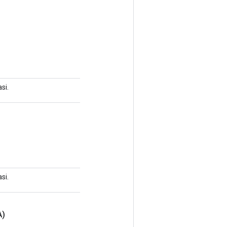
si.
si.
A)