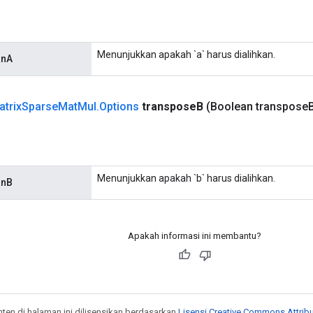
Menunjukkan apakah `a` harus dialihkan.
anA
atrix
Sparse
Mat
Mul
.
Options
transpose
B
(Boolean transpose
Menunjukkan apakah `b` harus dialihkan.
anB
Apakah informasi ini membantu?
onten di halaman ini dilisensikan berdasarkan
Lisensi Creative Commons Attribu