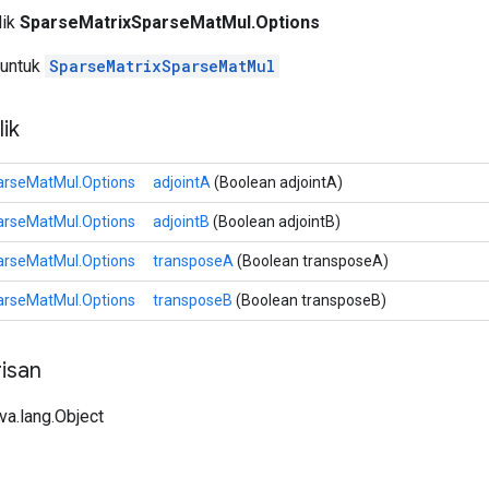
lik
SparseMatrixSparseMatMul.Options
 untuk
SparseMatrixSparseMatMul
ik
arseMatMul.Options
adjointA
(Boolean adjointA)
arseMatMul.Options
adjointB
(Boolean adjointB)
arseMatMul.Options
transposeA
(Boolean transposeA)
arseMatMul.Options
transposeB
(Boolean transposeB)
isan
ava.lang.Object