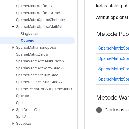
kelas statis pub
Sparse
Matrix
Softmax
Sparse
Matrix
Softmax
Grad
Atribut opsional
Sparse
Matrix
Sparse
Cholesky
Sparse
Matrix
Sparse
Mat
Mul
Metode Publ
Ringkasan
Options
Sparse
Matrix
Transpose
SparseMatrixSp
Sparse
Matrix
Zeros
SparseMatrixSp
Sparse
Segment
Mean
Grad
V2
Sparse
Segment
Sqrt
NGrad
V2
SparseMatrixSp
Sparse
Segment
Sum
Grad
SparseMatrixSp
Sparse
Segment
Sum
Grad
V2
Sparse
Tensor
To
CSRSparse
Matrix
Spence
Metode War
Split
Dari kelas j
Split
Dedup
Data
Split
V
Squeeze