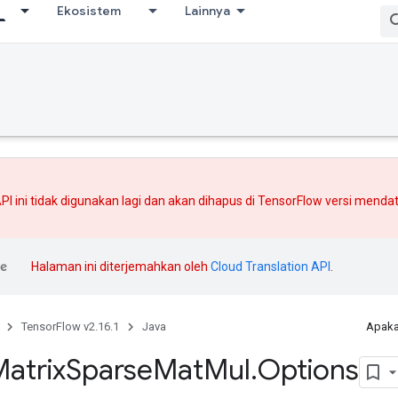
Ekosistem
Lainnya
PI ini tidak digunakan lagi dan akan dihapus di TensorFlow versi mend
Halaman ini diterjemahkan oleh
Cloud Translation API
.
TensorFlow v2.16.1
Java
Apaka
atrix
Sparse
Mat
Mul
.
Options