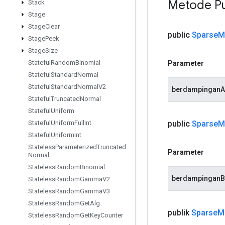
Metode Pu
Stack
Stage
Stage
Clear
public
Sparse
M
Stage
Peek
Stage
Size
Stateful
Random
Binomial
Parameter
Stateful
Standard
Normal
Stateful
Standard
Normal
V2
berdampinganA
Stateful
Truncated
Normal
Stateful
Uniform
public
Sparse
M
Stateful
Uniform
Full
Int
Stateful
Uniform
Int
Stateless
Parameterized
Truncated
Parameter
Normal
Stateless
Random
Binomial
berdampinganB
Stateless
Random
Gamma
V2
Stateless
Random
Gamma
V3
Stateless
Random
Get
Alg
publik
Sparse
M
Stateless
Random
Get
Key
Counter