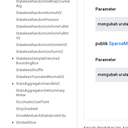
Stateless
Random
Get
Key
Counter
Alg
Parameter
Stateless
Random
Normal
V2
Stateless
Random
Poisson
mengubah urut
Stateless
Random
Uniform
Full
Int
Stateless
Random
Uniform
Full
Int
V2
publik
Sparse
M
Stateless
Random
Uniform
Int
V2
Stateless
Random
Uniform
V2
Stateless
Sample
Distorted
Parameter
Bounding
Box
Stateless
Shuffle
mengubah urut
Stateless
Truncated
Normal
V2
Stats
Aggregator
Handle
V2
Stats
Aggregator
Set
Summary
Writer
Stochastic
Cast
To
Int
Stop
Gradient
Store
Minibatch
Statistics
In
Fdo
Strided
Slice
Kecuali dinyatakan lain, k