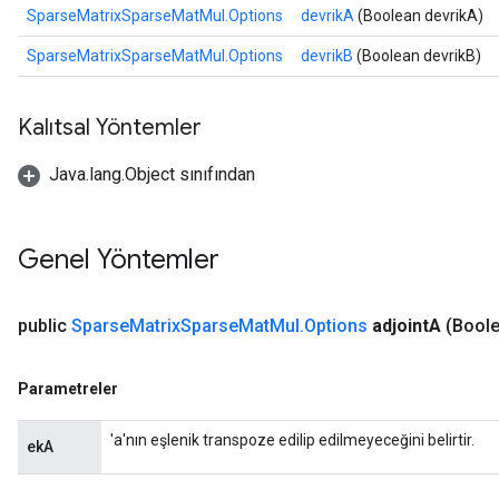
SparseMatrixSparseMatMul.Options
devrikA
(Boolean devrikA)
SparseMatrixSparseMatMul.Options
devrikB
(Boolean devrikB)
Kalıtsal Yöntemler
Java.lang.Object sınıfından
Genel Yöntemler
public
Sparse
Matrix
Sparse
Mat
Mul
.
Options
adjoint
A
(Boole
Parametreler
'a'nın eşlenik transpoze edilip edilmeyeceğini belirtir.
ekA