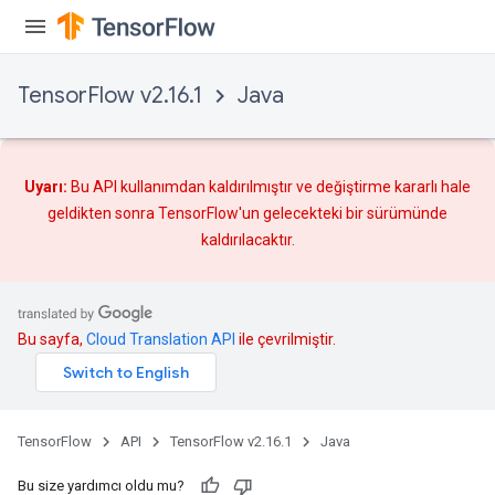
TensorFlow v2.16.1
Java
Uyarı:
Bu API kullanımdan kaldırılmıştır ve
değiştirme
kararlı hale
geldikten sonra TensorFlow'un gelecekteki bir sürümünde
kaldırılacaktır.
Bu sayfa,
Cloud Translation API
ile çevrilmiştir.
TensorFlow
API
TensorFlow v2.16.1
Java
Bu size yardımcı oldu mu?