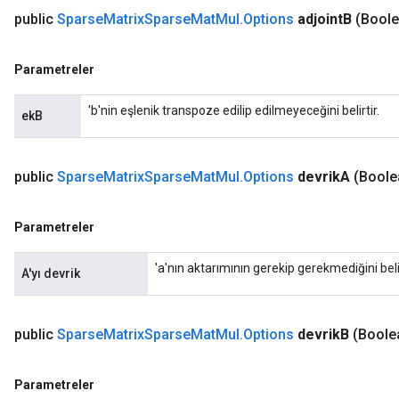
public
Sparse
Matrix
Sparse
Mat
Mul
.
Options
adjoint
B
(Boole
x
Parametreler
'b'nin eşlenik transpoze edilip edilmeyeceğini belirtir.
ekB
public
Sparse
Matrix
Sparse
Mat
Mul
.
Options
devrik
A
(Boole
Parametreler
'a'nın aktarımının gerekip gerekmediğini belir
A'yı devrik
public
Sparse
Matrix
Sparse
Mat
Mul
.
Options
devrik
B
(Boole
Parametreler