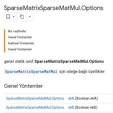
Sparse
Matrix
Sparse
Mat
Mul
.
Options
Bu sayfada
Genel Yöntemler
Kalıtsal Yöntemler
Genel Yöntemler
genel statik sınıf
SparseMatrixSparseMatMul.Options
SparseMatrixSparseMatMul
için isteğe bağlı özellikler
Genel Yöntemler
SparseMatrixSparseMatMul.Options
ekA
(Boolean ekA)
SparseMatrixSparseMatMul.Options
ekB
(Boolean ekB)