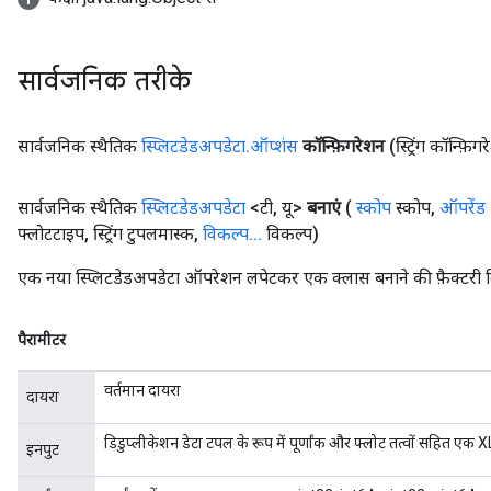
सार्वजनिक तरीके
सार्वजनिक स्थैतिक
स्प्लिटडेडअपडेटा
.
ऑप्शंस
कॉन्फ़िगरेशन
(स्ट्रिंग कॉन्फ़िग
सार्वजनिक स्थैतिक
स्प्लिटडेडअपडेटा
<टी
,
यू>
बनाएं
(
स्कोप
स्कोप
,
ऑपरेंड
फ्लोटटाइप
,
स्ट्रिंग टुपलमास्क
,
विकल्प
.
.
.
विकल्प)
एक नया स्प्लिटडेडअपडेटा ऑपरेशन लपेटकर एक क्लास बनाने की फ़ैक्टरी 
पैरामीटर
वर्तमान दायरा
दायरा
डिडुप्लीकेशन डेटा टपल के रूप में पूर्णांक और फ्लोट तत्वों सहित एक
इनपुट