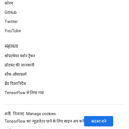
फ़ोरम
GitHub
Twitter
YouTube
सहायता
सॉफ़्टवेयर वर्शन ट्रैकर
प्रॉडक्ट की जानकारी
स्टैक ओवरफ़्लो
ब्रैंड दिशानिर्देश
TensorFlow से लिया गया
शर्तें
निजता
Manage cookies
सदस्य बनें
TensorFlow का न्यूज़लेटर पाने के लिए साइन अप करें