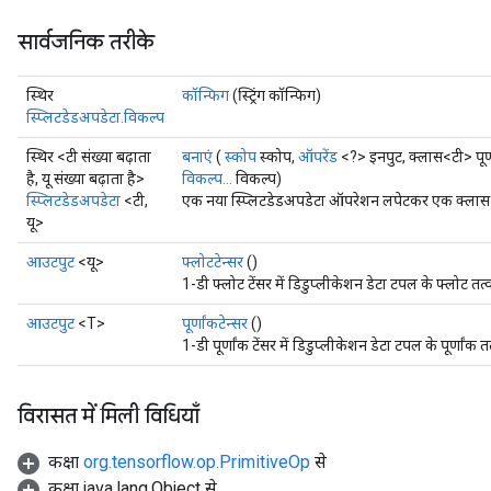
सार्वजनिक तरीके
स्थिर
कॉन्फिग
(स्ट्रिंग कॉन्फिग)
स्प्लिटडेडअपडेटा.विकल्प
स्थिर <टी संख्या बढ़ाता
बनाएं
(
स्कोप
स्कोप,
ऑपरेंड
<?> इनपुट, क्लास<टी> पूर्णा
है, यू संख्या बढ़ाता है>
विकल्प...
विकल्प)
स्प्लिटडेडअपडेटा
<टी,
एक नया स्प्लिटडेडअपडेटा ऑपरेशन लपेटकर एक क्लास बन
यू>
आउटपुट
<यू>
फ्लोटटेन्सर
()
1-डी फ्लोट टेंसर में डिडुप्लीकेशन डेटा टपल के फ्लोट तत्
आउटपुट
<T>
पूर्णांकटेन्सर
()
x
1-डी पूर्णांक टेंसर में डिडुप्लीकेशन डेटा टपल के पूर्णांक त
विरासत में मिली विधियाँ
कक्षा
org.tensorflow.op.PrimitiveOp
से
कक्षा java.lang.Object से