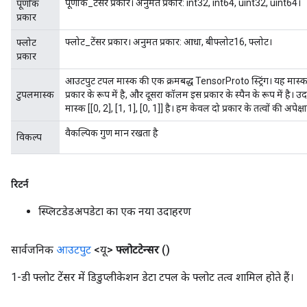
पूर्णांक_टेंसर प्रकार। अनुमत प्रकार: int32, int64, uint32, uint64।
पूर्णांक
प्रकार
फ्लोट_टेंसर प्रकार। अनुमत प्रकार: आधा, बीफ्लोट16, फ्लोट।
फ्लोट
प्रकार
आउटपुट टपल मास्क की एक क्रमबद्ध TensorProto स्ट्रिंग। यह मास्क
टुपलमास्क
प्रकार के रूप में है, और दूसरा कॉलम इस प्रकार के स्पैन के रूप में 
मास्क [[0, 2], [1, 1], [0, 1]] है। हम केवल दो प्रकार के तत्वों की अपेक्ष
वैकल्पिक गुण मान रखता है
विकल्प
रिटर्न
स्प्लिटडेडअपडेटा का एक नया उदाहरण
सार्वजनिक
आउटपुट
<यू>
फ्लोटटेन्सर
()
1-डी फ्लोट टेंसर में डिडुप्लीकेशन डेटा टपल के फ्लोट तत्व शामिल होते हैं।