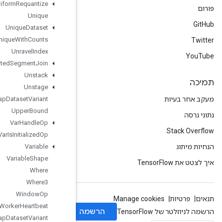
Uniform
Requantize
Unique
Unique
Dataset
Unique
With
Counts
Unravel
Index
Unsorted
Segment
Join
Unstack
Unstage
Unwrap
Dataset
Variant
Upper
Bound
Var
Handle
Op
Var
Is
Initialized
Op
Variable
Variable
Shape
Where
Where3
Window
Op
Worker
Heartbeat
Wrap
Dataset
Variant