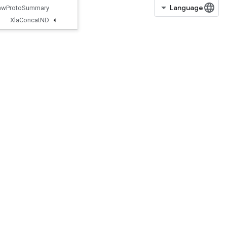
Write
Raw
Proto
Summary
Xla
Concat
ND
Xla
Recv
From
Host
XlaRecvTPUEmbeddingActivation
s
XlaRecvTPUEmbeddingDeduplica
tionData
XlaSendTPUEmbeddingGradients
XlaSendToHost
XlaSparseCoreAdagrad
XlaSparseCoreAdagradMomentu
m
XlaSparseCoreAdam
XlaSparseCoreFtrl
XlaSparseCoreSgd
XlaSparseDenseMatmul
XlaSparseDenseMatmulGradWithAdagradAndCsrInput
XlaSparseDenseMatmulGradWithAdagradMomentumAndCsrInput
XlaSparseDenseMatmulGradWithAdamAndCsrInput
XlaSparseDenseMatmulGradWithFtrlAndCsrInput