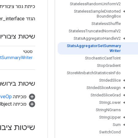
Stateless
Random
Uniform
V2
כיתת גמר ציבורית
Stateless
Sample
Distorted
Bounding
Box
הגדר summary_writer_interface כדי להקליט נתונים סטטיסטיים באמצעות stats_aggregator נתון.
Stateless
Shuffle
Stateless
Truncated
Normal
V2
שיטות ציבוריו
Stats
Aggregator
Handle
V2
Stats
Aggregator
Set
Summary
Writer
סטטי
etSummaryWriter
Stochastic
Cast
To
Int
Stop
Gradient
Store
Minibatch
Statistics
In
Fdo
Strided
Slice
שיטות בירושה
Strided
Slice
Assign
Strided
Slice
Grad
מכיתה
tiveOp
String
Lower
מכיתה java.lang.Object
String
NGrams
String
Upper
Sum
שיטות ציבו
Switch
Cond