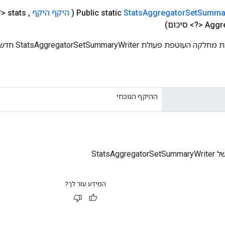
Summa
Set
Aggregator
Stats
Public static
(
היקף היקף
,
> stats
Aggr
<?> סיכום)
פעולת StatsAggregatorSetSummaryWriter חדשה.
ההיקף הנוכחי
StatsAggr
המידע עזר לך?