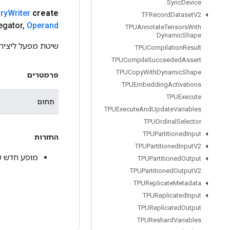
Sync
Device
ry
Writer
create
TFRecord
Dataset
V2
egator
,
Operand
TPUAnnotate
Tensors
With
Dynamic
Shape
שיטת מפעל ליצירת מחלקה העוטפת 
TPUCompilation
Result
TPUCompile
Succeeded
Assert
TPUCopy
With
Dynamic
Shape
פרמטרים
TPUEmbedding
Activations
TPUExecute
תְחוּם
TPUExecute
And
Update
Variables
TPUOrdinal
Selector
TPUPartitioned
Input
החזרות
TPUPartitioned
Input
V2
מופע חדש של egatorSetSummaryWriter
TPUPartitioned
Output
TPUPartitioned
Output
V2
TPUReplicate
Metadata
TPUReplicated
Input
TPUReplicated
Output
TPUReshard
Variables