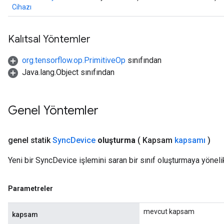
Cihazı
Kalıtsal Yöntemler
org.tensorflow.op.PrimitiveOp
sınıfından
Java.lang.Object sınıfından
Genel Yöntemler
genel statik
Sync
Device
oluşturma
( Kapsam
kapsamı
)
Yeni bir SyncDevice işlemini saran bir sınıf oluşturmaya yöneli
Parametreler
mevcut kapsam
kapsam