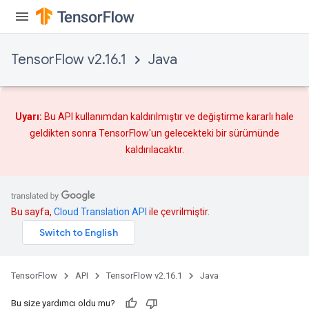
x
TensorFlow v2.16.1
Java
Uyarı:
Bu API kullanımdan kaldırılmıştır ve
değiştirme
kararlı hale
geldikten sonra TensorFlow'un gelecekteki bir sürümünde
kaldırılacaktır.
Bu sayfa,
Cloud Translation API
ile çevrilmiştir.
TensorFlow
API
TensorFlow v2.16.1
Java
Bu size yardımcı oldu mu?