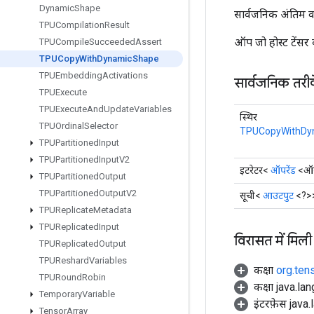
Dynamic
Shape
सार्वजनिक अंतिम व
TPUCompilation
Result
ऑप जो होस्ट टेंसर
TPUCompile
Succeeded
Assert
TPUCopy
With
Dynamic
Shape
TPUEmbedding
Activations
सार्वजनिक तरी
TPUExecute
TPUExecute
And
Update
Variables
स्थिर
TPUOrdinal
Selector
TPUCopyWithDy
TPUPartitioned
Input
TPUPartitioned
Input
V2
इटरेटर<
ऑपरेंड
<ऑब
TPUPartitioned
Output
TPUPartitioned
Output
V2
सूची<
आउटपुट
<?>
TPUReplicate
Metadata
TPUReplicated
Input
विरासत में मिली
TPUReplicated
Output
TPUReshard
Variables
कक्षा
org.ten
TPURound
Robin
कक्षा java.la
Temporary
Variable
इंटरफ़ेस java.
Tensor
Array