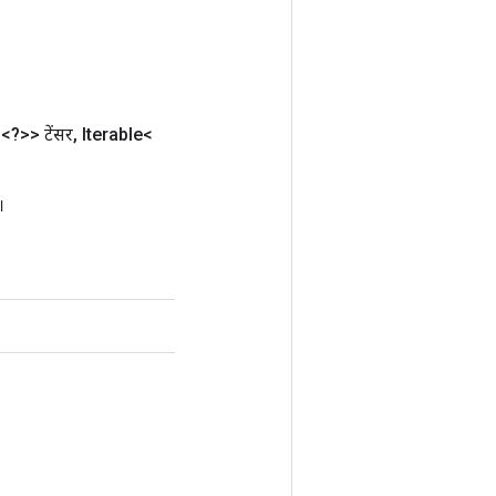
<?>> टेंसर
,
Iterable<
।