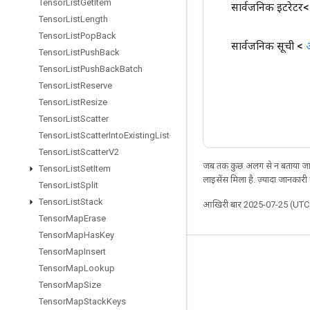
Tensor
List
Get
Item
सार्वजनिक इटरेटर
Tensor
List
Length
Tensor
List
Pop
Back
सार्वजनिक सूची <
Tensor
List
Push
Back
Tensor
List
Push
Back
Batch
Tensor
List
Reserve
Tensor
List
Resize
Tensor
List
Scatter
Tensor
List
Scatter
Into
Existing
List
Tensor
List
Scatter
V2
जब तक कुछ अलग से न बताया जाए
Tensor
List
Set
Item
लाइसेंस मिला है. ज़्यादा जानकारी
Tensor
List
Split
Tensor
List
Stack
आखिरी बार 2025-07-25 (UTC)
Tensor
Map
Erase
Tensor
Map
Has
Key
Tensor
Map
Insert
जुड़े रहें
Tensor
Map
Lookup
ब्लॉग
Tensor
Map
Size
Tensor
Map
Stack
Keys
फ़ोरम