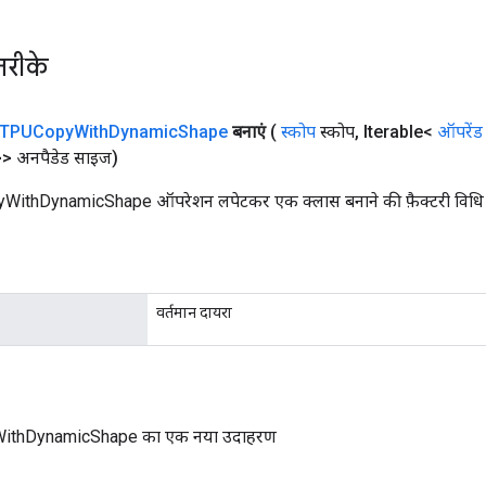
तरीके
TPUCopy
With
Dynamic
Shape
बनाएं
(
स्कोप
स्कोप
,
Iterable<
ऑपरेंड
> अनपैडेड साइज)
ithDynamicShape ऑपरेशन लपेटकर एक क्लास बनाने की फ़ैक्टरी विधि
वर्तमान दायरा
ithDynamicShape का एक नया उदाहरण