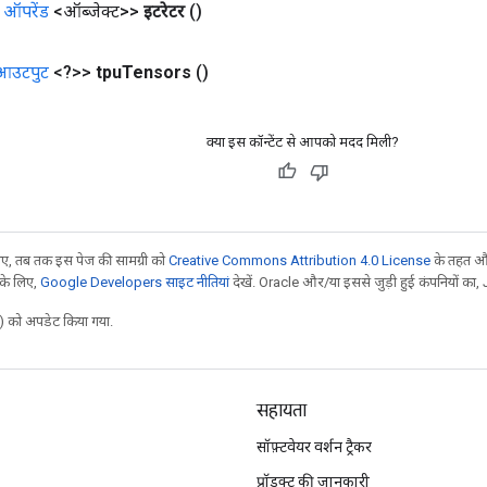
<
ऑपरेंड
<ऑब्जेक्ट>>
इटरेटर
()
आउटपुट
<?>>
tpu
Tensors
()
क्या इस कॉन्टेंट से आपको मदद मिली?
, तब तक इस पेज की सामग्री को
Creative Commons Attribution 4.0 License
के तहत और
 के लिए,
Google Developers साइट नीतियां
देखें. Oracle और/या इससे जुड़ी हुई कंपनियों का, 
 को अपडेट किया गया.
सहायता
सॉफ़्टवेयर वर्शन ट्रैकर
प्रॉडक्ट की जानकारी