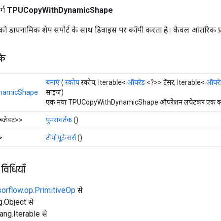
र्ग
TPUCopyWithDynamicShape
 को डायनामिक शेप सपोर्ट के साथ डिवाइस पर कॉपी करता है। केवल आंतरिक प्
के
बनाएं
(
स्कोप
स्कोप, Iterable<
ऑपरेंड
<?>> टेंसर, Iterable<
ऑपरें
namicShape
साइज)
एक नया TPUCopyWithDynamicShape ऑपरेशन लपेटकर एक क्लास 
्जेक्ट>>
पुनरावर्तक
()
>
टीपीयूटेन्सर्स
()
 विधियाँ
sorflow.op.PrimitiveOp
से
ng.Object से
lang.Iterable से