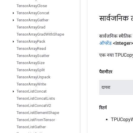
Tensor
Array
Close
Tensor
Array
Concat
सार्वजनिक 
Tensor
Array
Gather
Tensor
Array
Grad
Tensor
Array
Grad
With
Shape
सार्वजनिक स्थैतिक
Tensor
Array
Pack
ऑपरेंड
<Integer>
Tensor
Array
Read
एक नया TPUCopyW
Tensor
Array
Scatter
Tensor
Array
Size
Tensor
Array
Split
पैरामीटर
Tensor
Array
Unpack
Tensor
Array
Write
दायरा
Tensor
List
Concat
Tensor
List
Concat
Lists
Tensor
List
Concat
V2
रिटर्न
Tensor
List
Element
Shape
TPUCopyW
Tensor
List
From
Tensor
Tensor
List
Gather