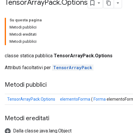
Tensor
Array
Pack
.
Options
Su questa pagina
Metodi pubblici
Metodi ereditati
Metodi pubblici
classe statica pubblica
TensorArrayPack.Options
Attributi facoltativi per
TensorArrayPack
Metodi pubblici
TensorArrayPack.Options
elementoForma
(
Forma
elementoFor
Metodi ereditati
Dalla classe java.lang.Object