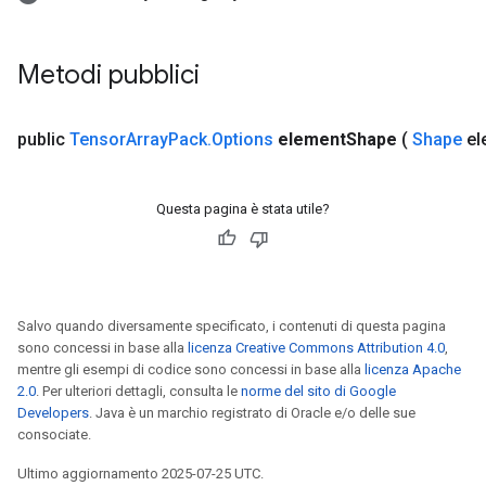
Metodi pubblici
public
Tensor
Array
Pack
.
Options
element
Shape
(
Shape
el
Questa pagina è stata utile?
Salvo quando diversamente specificato, i contenuti di questa pagina
sono concessi in base alla
licenza Creative Commons Attribution 4.0
,
mentre gli esempi di codice sono concessi in base alla
licenza Apache
2.0
. Per ulteriori dettagli, consulta le
norme del sito di Google
Developers
. Java è un marchio registrato di Oracle e/o delle sue
consociate.
Ultimo aggiornamento 2025-07-25 UTC.