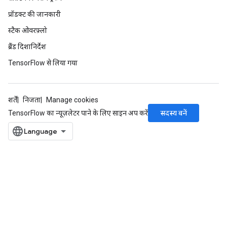
प्रॉडक्ट की जानकारी
स्टैक ओवरफ़्लो
ब्रैंड दिशानिर्देश
TensorFlow से लिया गया
शर्तें
निजता
Manage cookies
सदस्य बनें
TensorFlow का न्यूज़लेटर पाने के लिए साइन अप करें
radAndCsrInput
gradMomentumAndCsrInput
AndCsrInput
dCsrInput
ndCsrInput