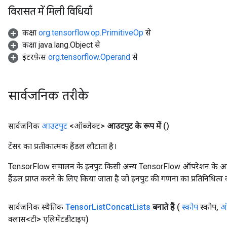
विरासत में मिली विधियाँ
कक्षा
org.tensorflow.op.PrimitiveOp
से
कक्षा java.lang.Object से
इंटरफ़ेस
org.tensorflow.Operand
से
सार्वजनिक तरीके
सार्वजनिक
आउटपुट
<ऑब्जेक्ट>
आउटपुट के रूप में
()
टेंसर का प्रतीकात्मक हैंडल लौटाता है।
TensorFlow संचालन के इनपुट किसी अन्य TensorFlow ऑपरेशन के आउटप
हैंडल प्राप्त करने के लिए किया जाता है जो इनपुट की गणना का प्रतिनिधित्व 
सार्वजनिक स्थैतिक
Tensor
List
Concat
Lists
बनाते हैं
(
स्कोप
स्कोप
,
ऑ
क्लास<टी> एलिमेंटडीटाइप)