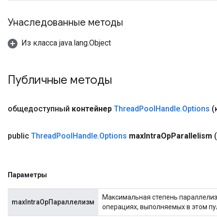
Унаследованные методы
Из класса java.lang.Object
Публичные методы
общедоступный
контейнер
Thread
Pool
Handle
.
Options
(
public
Thread
Pool
Handle
.
Options
max
Intra
Op
Parallelism
Параметры
Максимальная степень параллелиз
maxIntraOpПараллелизм
операциях, выполняемых в этом пу