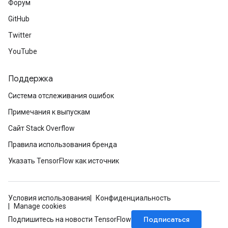
Форум
GitHub
Twitter
YouTube
radAndCsrInput
gradMomentumAndCsrInput
Поддержка
AndCsrInput
Система отслеживания ошибок
dCsrInput
ndCsrInput
Примечания к выпускам
Сайт Stack Overflow
Правила использования бренда
Указать TensorFlow как источник
Условия использования
Конфиденциальность
Manage cookies
Подписаться
Подпишитесь на новости TensorFlow