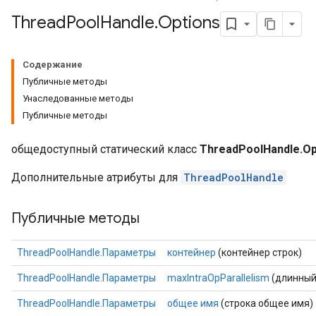
Thread
Pool
Handle
.
Options
Содержание
Публичные методы
Унаследованные методы
Публичные методы
общедоступный статический класс
ThreadPoolHandle.Op
Дополнительные атрибуты для
ThreadPoolHandle
Публичные методы
ThreadPoolHandle.Параметры
контейнер
(контейнер строк)
ThreadPoolHandle.Параметры
maxIntraOpParallelism
(длинный 
ThreadPoolHandle.Параметры
общее имя
(строка общее имя)