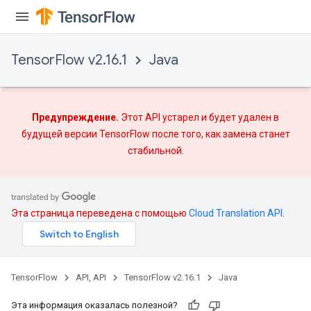
TensorFlow v2.16.1
Java
Предупреждение.
Этот API устарел и будет удален в
будущей версии TensorFlow после того, как
замена
станет
стабильной.
Эта страница переведена с помощью
Cloud Translation API
.
TensorFlow
API, API
TensorFlow v2.16.1
Java
Эта информация оказалась полезной?