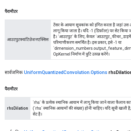
पैरामीटर
टेंसर के आयाम सूचकांक को इंगित करता है जहां उस
लागू किया जाता है। यदि -1 (डिफ़ॉल्ट) पर सेट किया 
है। `आउटपुट` के लिए, केवल `आउटपुट_फीचर_डाइमेंश
आउटपुटक्वांटिज़ेशनएक्सिस
परिमाणीकरण समर्थित है। इस प्रकार, इसे -1 या
`dimension_numbers.output_feature_dimens
OpKernel निर्माण में त्रुटि उत्पन्न करेंगे।
सार्वजनिक
Uniform
Quantized
Convolution
.
Options
rhs
Dilatio
पैरामीटर
`rhs` के प्रत्येक स्थानिक आयाम में लागू किया जाने वाला फैलाव
rhsDilation
(`rhs` स्थानिक आयामों की संख्या) होनी चाहिए। यदि सूची खाली है
सेट है।