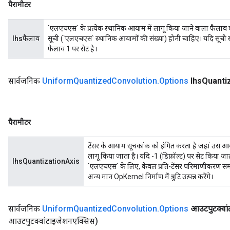
पैरामीटर
`एलएचएस` के प्रत्येक स्थानिक आयाम में लागू किया जाने वाला फैल
lhsफैलाव
सूची (`एलएचएस` स्थानिक आयामों की संख्या) होनी चाहिए। यदि सूची 
फैलाव 1 पर सेट है।
सार्वजनिक
Uniform
Quantized
Convolution
.
Options
lhs
Quanti
पैरामीटर
टेंसर के आयाम सूचकांक को इंगित करता है जहां उस आ
लागू किया जाता है। यदि -1 (डिफ़ॉल्ट) पर सेट किया जा
lhsQuantizationAxis
`एलएचएस` के लिए, केवल प्रति-टेंसर परिमाणीकरण समर्
अन्य मान OpKernel निर्माण में त्रुटि उत्पन्न करेंगे।
सार्वजनिक
Uniform
Quantized
Convolution
.
Options
आउटपुटक्वा
आउटपुटक्वांटाइजेशनएक्सिस)