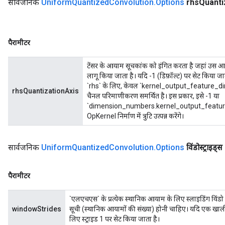
सार्वजनिक
Uniform
Quantized
Convolution
.
Options
rhs
Quanti
पैरामीटर
टेंसर के आयाम सूचकांक को इंगित करता है जहां उस आ
लागू किया जाता है। यदि -1 (डिफ़ॉल्ट) पर सेट किया जा
`rhs` के लिए, केवल `kernel_output_feature_dime
rhsQuantizationAxis
चैनल परिमाणीकरण समर्थित है। इस प्रकार, इसे -1 या
`dimension_numbers.kernel_output_feature_d
OpKernel निर्माण में त्रुटि उत्पन्न करेंगे।
सार्वजनिक
Uniform
Quantized
Convolution
.
Options
विंडोस्ट्राइड्स
पैरामीटर
`एलएचएस` के प्रत्येक स्थानिक आयाम के लिए स्लाइडिंग विंड
windowStrides
सूची (स्थानिक आयामों की संख्या) होनी चाहिए। यदि एक खाली स
लिए स्ट्राइड 1 पर सेट किया जाता है।