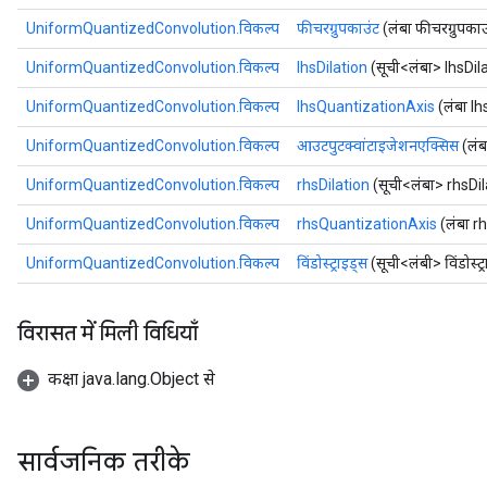
UniformQuantizedConvolution.विकल्प
फीचरग्रुपकाउंट
(लंबा फीचरग्रुपकाउ
UniformQuantizedConvolution.विकल्प
lhsDilation
(सूची<लंबा> lhsDil
UniformQuantizedConvolution.विकल्प
lhsQuantizationAxis
(लंबा l
UniformQuantizedConvolution.विकल्प
आउटपुटक्वांटाइजेशनएक्सिस
(लंब
UniformQuantizedConvolution.विकल्प
rhsDilation
(सूची<लंबा> rhsDil
UniformQuantizedConvolution.विकल्प
rhsQuantizationAxis
(लंबा r
UniformQuantizedConvolution.विकल्प
विंडोस्ट्राइड्स
(सूची<लंबी> विंडोस्ट्
विरासत में मिली विधियाँ
कक्षा java.lang.Object से
सार्वजनिक तरीके