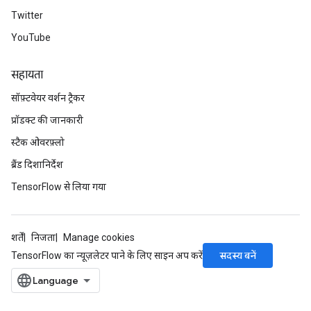
Twitter
YouTube
radAndCsrInput
gradMomentumAndCsrInput
AndCsrInput
सहायता
dCsrInput
सॉफ़्टवेयर वर्शन ट्रैकर
ndCsrInput
प्रॉडक्ट की जानकारी
स्टैक ओवरफ़्लो
ब्रैंड दिशानिर्देश
TensorFlow से लिया गया
शर्तें
निजता
Manage cookies
सदस्य बनें
TensorFlow का न्यूज़लेटर पाने के लिए साइन अप करें