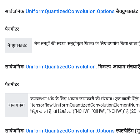
सार्वजनिक
Uniform
Quantized
Convolution
.
Options
बैचग्रुपकाउंट
पैरामीटर
बैच समूहों की संख्या. समूहीकृत फ़िल्टर के लिए उपयोग किया जात
बैचग्रुपकाउंट
सार्वजनिक
Uniform
Quantized
Convolution
.
विकल्प
आयाम संख्याएँ
पैरामीटर
कनवल्शन ऑप के लिए आयाम जानकारी की संरचना। एक खाली स्ट्रिंग (
आयामनंबर
`tensorflow.UniformQuantizedConvolutionElementNumbersAttr`
स्ट्रिंग खाली है, तो डिफ़ॉल्ट `("NCHW", "OIHW", "NCHW")` है (2D
सार्वजनिक
Uniform
Quantized
Convolution
.
Options
स्पष्टपैडिंग
(सू