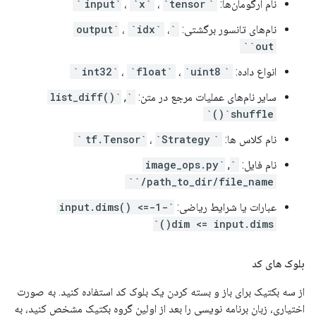
نام آرگومان‌ها:
`input`
`tensor`
،
`x`
،
نام‌های تانسور برگشتی:
`output`
،
`idx`
،
`out`
انواع داده:
`int32`
`uint8`
،
`float`
،
سایر نام‌های عملیات مرجع در متن:
`list_diff()`
,
`shuffle()`
نام کلاس ها:
`tf.Tensor`
`Strategy`
،
نام فایل:
`image_ops.py`
,
`/path_to_dir/file_name`
عبارات یا شرایط ریاضی:
`-1-input.dims() <=
dim <= input.dims()`
بلوک های کد
از سه بکتیک برای باز و بسته کردن یک بلوک کد استفاده کنید. به صورت
اختیاری، زبان برنامه نویسی را بعد از اولین گروه بکتیک مشخص کنید، به