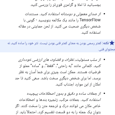
بچسبانید تا املا و گرامری قوی‌تر را بررسی کنید.
از صدای معمولی و دوستانه استفاده کنید.
مستندات
TensorFlow را مانند یک مکالمه بنویسید - گویی با
شخص دیگری صحبت می کنید. از لحن حمایتی در مقاله
استفاده کنید.
نکته:
کمتر رسمی بودن به معنای کمتر فنی بودن نیست. نثر خود را ساده کنید، نه
محتوای فنی.
از سلب مسئولیت، نظرات و قضاوت های ارزشی خودداری
کنید.
کلماتی مانند "به راحتی"، ​​"فقط"، و "ساده" مملو از
فرضیات هستند. ممکن است چیزی برای شما آسان به نظر
برسد، اما برای شخص دیگری سخت باشد. سعی کنید تا حد
امکان از این موارد اجتناب کنید.
از جملات ساده و دقیق و بدون اصطلاحات پیچیده
استفاده کنید.
جملات مرکب، زنجیره بندها و اصطلاحات
خاص مکان می توانند درک و ترجمه متن را سخت کنند. اگر
بتوان یک جمله را به دو قسمت تقسیم کرد، احتمالاً باید. از