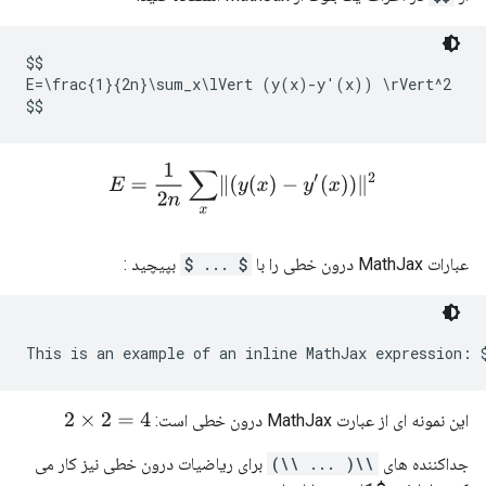
$$

E=\frac{1}{2n}\sum_x\lVert (y(x)-y'(x)) \rVert^2

$$
E
=
1
2
n
∑
x
‖
(
y
(
x
)
−
y
′
(
x
)
)
‖
2
عبارات MathJax درون خطی را با
$ ... $
بپیچید :
این نمونه ای از عبارت MathJax درون خطی است:
2
×
2
=
4
جداکننده های
\\( ... \\)
برای ریاضیات درون خطی نیز کار می