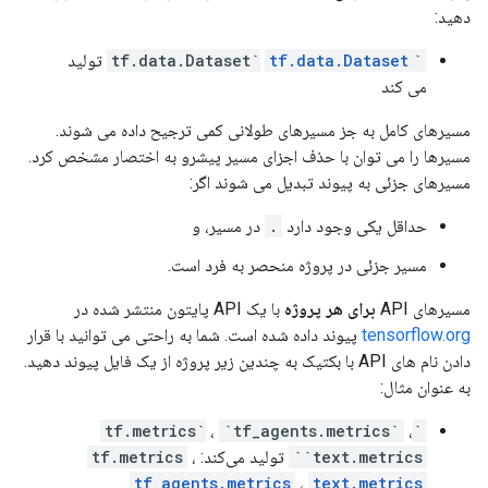
دهید:
`tf.data.Dataset`
tf.data.Dataset
تولید
می کند
مسیرهای کامل به جز مسیرهای طولانی کمی ترجیح داده می شوند.
مسیرها را می توان با حذف اجزای مسیر پیشرو به اختصار مشخص کرد.
مسیرهای جزئی به پیوند تبدیل می شوند اگر:
حداقل یکی وجود دارد
.
در مسیر، و
مسیر جزئی در پروژه منحصر به فرد است.
مسیرهای API
برای هر پروژه
با یک API پایتون منتشر شده در
tensorflow.org
پیوند داده شده است. شما به راحتی می توانید با قرار
دادن نام های API با بکتیک به چندین زیر پروژه از یک فایل پیوند دهید.
به عنوان مثال:
،
`tf_agents.metrics`
،
`tf.metrics`
`text.metrics`
تولید می‌کند:
،
tf.metrics
.
tf_agents.metrics
،
text.metrics