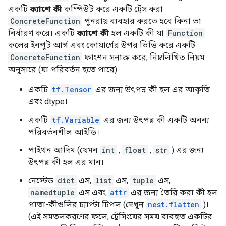
একটি
ক্যাশে কী
কম্পিউট করে একটি ট্রেস করা
ConcreteFunction
পুনরায় ব্যবহার করতে হবে কিনা তা
নির্ধারণ করে। একটি
ক্যাশে কী
হল একটি কী যা
Function
কলের ইনপুট আর্গ এবং কোয়ার্গের উপর ভিত্তি করে একটি
ConcreteFunction
ফাংশন সনাক্ত করে, নিম্নলিখিত নিয়ম
অনুসারে (যা পরিবর্তন হতে পারে):
একটি
tf.Tensor
এর জন্য উৎপন্ন কী হল এর আকৃতি
এবং dtype।
একটি
tf.Variable
এর জন্য উৎপন্ন কী একটি অনন্য
পরিবর্তনশীল আইডি।
পাইথন আদিম (যেমন
int
,
float
,
str
) এর জন্য
উৎপন্ন কী হল এর মান।
নেস্টেড
dict
এস,
list
এস,
tuple
এস,
namedtuple
এস এবং
attr
এর জন্য তৈরি করা কী হল
পাতা-কীগুলির চ্যাপ্টা টিপল (দেখুন
nest.flatten
)।
(এই সমতলকরণের ফলে, ট্রেসিংয়ের সময় ব্যবহৃত একটির