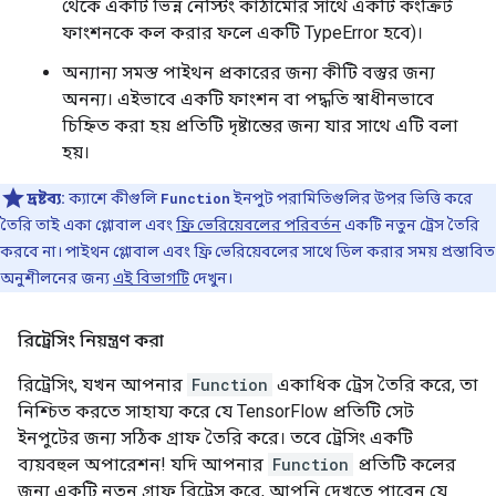
থেকে একটি ভিন্ন নেস্টিং কাঠামোর সাথে একটি কংক্রিট
ফাংশনকে কল করার ফলে একটি TypeError হবে)।
অন্যান্য সমস্ত পাইথন প্রকারের জন্য কীটি বস্তুর জন্য
অনন্য। এইভাবে একটি ফাংশন বা পদ্ধতি স্বাধীনভাবে
চিহ্নিত করা হয় প্রতিটি দৃষ্টান্তের জন্য যার সাথে এটি বলা
হয়।
দ্রষ্টব্য:
ক্যাশে কীগুলি
Function
ইনপুট পরামিতিগুলির উপর ভিত্তি করে
তৈরি তাই একা গ্লোবাল এবং
ফ্রি ভেরিয়েবলের পরিবর্তন
একটি নতুন ট্রেস তৈরি
করবে না। পাইথন গ্লোবাল এবং ফ্রি ভেরিয়েবলের সাথে ডিল করার সময় প্রস্তাবিত
অনুশীলনের জন্য
এই বিভাগটি
দেখুন।
রিট্রেসিং নিয়ন্ত্রণ করা
রিট্রেসিং, যখন আপনার
Function
একাধিক ট্রেস তৈরি করে, তা
নিশ্চিত করতে সাহায্য করে যে TensorFlow প্রতিটি সেট
ইনপুটের জন্য সঠিক গ্রাফ তৈরি করে। তবে ট্রেসিং একটি
ব্যয়বহুল অপারেশন! যদি আপনার
Function
প্রতিটি কলের
জন্য একটি নতুন গ্রাফ রিট্রেস করে, আপনি দেখতে পাবেন যে