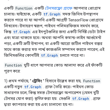
একটি
Function
একটি
টেনসরফ্লো গ্রাফে
আপনার প্রোগ্রাম
চালায়। যাইহোক, একটি
tf.Graph
সমস্ত জিনিস উপস্থাপন
করতে পারে না যা আপনি একটি আগ্রহী TensorFlow প্রোগ্রামে
লিখবেন। উদাহরণ স্বরূপ, পাইথন পলিমরফিজম সমর্থন করে,
কিন্তু
tf.Graph
এর ইনপুটগুলির জন্য একটি নির্দিষ্ট ডেটা টাইপ
এবং মাত্রা থাকতে হবে। অথবা আপনি কমান্ড-লাইন আর্গুমেন্ট
পড়া, একটি ত্রুটি উত্থাপন, বা একটি আরো জটিল পাইথন বস্তুর
সাথে কাজ করার মত পার্শ্ব কাজগুলি সম্পাদন করতে পারেন; এই
জিনিসগুলির কোনটিই
tf.Graph
চলতে পারে না।
Function
দুটি ধাপে আপনার কোড আলাদা করে এই ফাঁকটি
পূরণ করে:
1) প্রথম পর্যায়ে, "
ট্রেসিং
" হিসাবে উল্লেখ করা হয়,
Function
একটি নতুন
tf.Graph
. গ্রাফ তৈরি করে। পাইথন কোড
সাধারণত চলে, কিন্তু সমস্ত টেনসরফ্লো অপারেশন (যেমন দুটি
টেনসর যোগ করা)
স্থগিত
করা হয় : সেগুলি
tf.Graph
. গ্রাফ
দ্বারা ক্যাপচার করা হয় এবং চালানো হয় না।