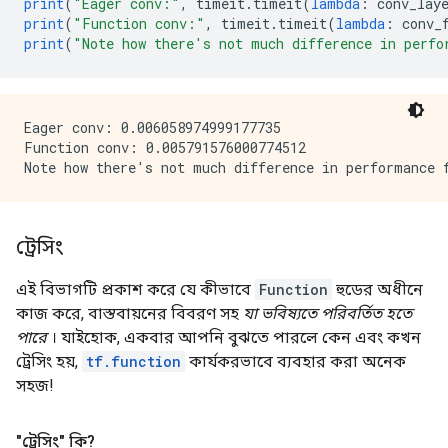
print
(
"Eager conv:"
,
 timeit
.
timeit
(
lambda
:
 conv_lay
print
(
"Function conv:"
,
 timeit
.
timeit
(
lambda
:
 conv_
print
(
"Note how there's not much difference in perfo
Eager conv: 0.006058974999177735

Function conv: 0.005791576000774512

ট্রেসিং
এই বিভাগটি প্রকাশ করে যে কীভাবে
Function
হুডের অধীনে
কাজ করে, বাস্তবায়নের বিবরণ সহ
যা ভবিষ্যতে পরিবর্তিত হতে
পারে
। যাইহোক, একবার আপনি বুঝতে পারলে কেন এবং কখন
ট্রেসিং হয়,
tf.function
কার্যকরভাবে ব্যবহার করা অনেক
সহজ!
"ট্রেসিং" কি?