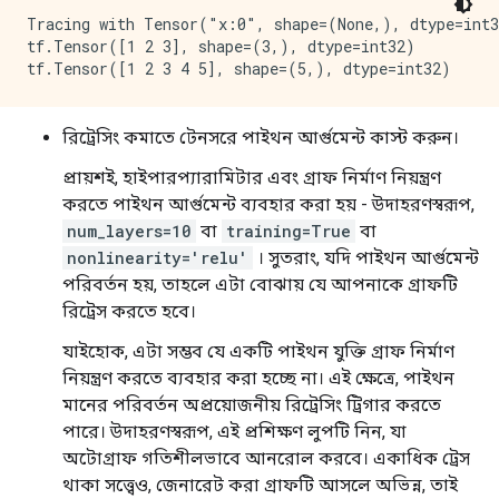
Tracing with Tensor("x:0", shape=(None,), dtype=int3
tf.Tensor([1 2 3], shape=(3,), dtype=int32)

রিট্রেসিং কমাতে টেনসরে পাইথন আর্গুমেন্ট কাস্ট করুন।
প্রায়শই, হাইপারপ্যারামিটার এবং গ্রাফ নির্মাণ নিয়ন্ত্রণ
করতে পাইথন আর্গুমেন্ট ব্যবহার করা হয় - উদাহরণস্বরূপ,
num_layers=10
বা
training=True
বা
nonlinearity='relu'
। সুতরাং, যদি পাইথন আর্গুমেন্ট
পরিবর্তন হয়, তাহলে এটা বোঝায় যে আপনাকে গ্রাফটি
রিট্রেস করতে হবে।
যাইহোক, এটা সম্ভব যে একটি পাইথন যুক্তি গ্রাফ নির্মাণ
নিয়ন্ত্রণ করতে ব্যবহার করা হচ্ছে না। এই ক্ষেত্রে, পাইথন
মানের পরিবর্তন অপ্রয়োজনীয় রিট্রেসিং ট্রিগার করতে
পারে। উদাহরণস্বরূপ, এই প্রশিক্ষণ লুপটি নিন, যা
অটোগ্রাফ গতিশীলভাবে আনরোল করবে। একাধিক ট্রেস
থাকা সত্ত্বেও, জেনারেট করা গ্রাফটি আসলে অভিন্ন, তাই