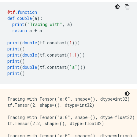
@tf
.
function
def
double
(
a
):
print
(
"Tracing with"
,
 a
)
return
 a 
+
 a
print
(
double
(
tf
.
constant
(
1
)))
print
()
print
(
double
(
tf
.
constant
(
1.1
)))
print
()
print
(
double
(
tf
.
constant
(
"a"
)))
print
()
Tracing with Tensor("a:0", shape=(), dtype=int32)

tf.Tensor(2, shape=(), dtype=int32)

Tracing with Tensor("a:0", shape=(), dtype=float32)

tf.Tensor(2.2, shape=(), dtype=float32)

Tracing with Tensor("a:0", shape=(), dtype=string)
