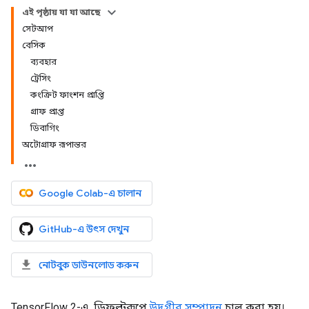
এই পৃষ্ঠায় যা যা আছে
সেটআপ
বেসিক
ব্যবহার
ট্রেসিং
কংক্রিট ফাংশন প্রাপ্তি
গ্রাফ প্রাপ্ত
ডিবাগিং
অটোগ্রাফ রূপান্তর
Google Colab-এ চালান
GitHub-এ উৎস দেখুন
নোটবুক ডাউনলোড করুন
TensorFlow 2-এ, ডিফল্টরূপে
উদগ্রীব সম্পাদন
চালু করা হয়।