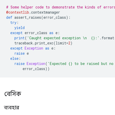
# Some helper code to demonstrate the kinds of error
@contextlib
.
contextmanager
def
 assert_raises
(
error_class
):
try
:
yield
except
 error_class 
as
 e
:
print
(
'Caught expected exception \n  {}:'
.
format
    traceback
.
print_exc
(
limit
=
2
)
except
Exception
as
 e
:
raise
 e
else
:
raise
Exception
(
'Expected {} to be raised but no
        error_class
))
বেসিক
ব্যবহার