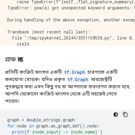
    raise TypeError(f"{self._flat_signature_summary()
TypeError: pow(a) got unexpected keyword arguments: b
During handling of the above exception, another excep
Traceback (most recent call last):

  File "/tmp/ipykernel_26244/3551158538.py", line 8, 
    yield

  File "/tmp/ipykernel_26244/2310937119.py", line 4, 
    square(tf.constant(10.0), b=3)

গ্রাফ প্রাপ্ত
প্রতিটি কংক্রিট ফাংশন একটি
tf.Graph
চারপাশে একটি
কলযোগ্য মোড়ক। যদিও প্রকৃত
tf.Graph
অবজেক্টটি
পুনরুদ্ধার করা এমন কিছু নয় যা আপনাকে সাধারণত করতে হবে,
আপনি যেকোনো কংক্রিট ফাংশন থেকে এটি সহজেই পেতে
পারেন।
graph 
=
 double_strings
.
graph
for
 node 
in
 graph
.
as_graph_def
().
node
:
print
(
f
'{node.input} -> {node.name}'
)