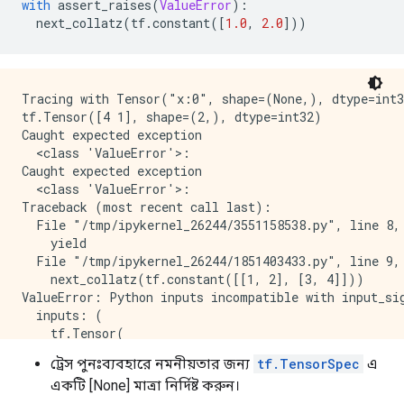
with
 assert_raises
(
ValueError
):
  next_collatz
(
tf
.
constant
([
1.0
,
2.0
]))
Tracing with Tensor("x:0", shape=(None,), dtype=int3
tf.Tensor([4 1], shape=(2,), dtype=int32)

Caught expected exception 

  <class 'ValueError'>:

Caught expected exception 

  <class 'ValueError'>:

Traceback (most recent call last):

  File "/tmp/ipykernel_26244/3551158538.py", line 8, 
    yield

  File "/tmp/ipykernel_26244/1851403433.py", line 9, 
    next_collatz(tf.constant([[1, 2], [3, 4]]))

ValueError: Python inputs incompatible with input_sig
  inputs: (

    tf.Tensor(

[[1 2]

ট্রেস পুনঃব্যবহারে নমনীয়তার জন্য
tf.TensorSpec
এ
 [3 4]], shape=(2, 2), dtype=int32))

একটি [None] মাত্রা নির্দিষ্ট করুন।
  input_signature: (
