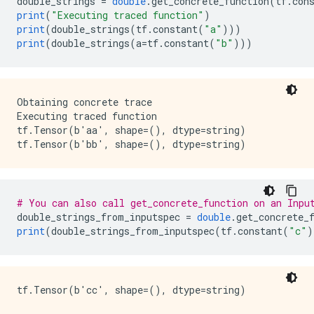
double_strings 
=
double
.
get_concrete_function
(
tf
.
con
print
(
"Executing traced function"
)
print
(
double_strings
(
tf
.
constant
(
"a"
)))
print
(
double_strings
(
a
=
tf
.
constant
(
"b"
)))
Obtaining concrete trace

Executing traced function

tf.Tensor(b'aa', shape=(), dtype=string)

# You can also call get_concrete_function on an Inpu
double_strings_from_inputspec 
=
double
.
get_concrete_
print
(
double_strings_from_inputspec
(
tf
.
constant
(
"c"
)