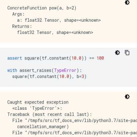
ConcreteFunction pow(a, b=2)

  Args:

    a: float32 Tensor, shape=<unknown>

  Returns:

assert
 square
(
tf
.
constant
(
10.0
))
==
100
with
 assert_raises
(
TypeError
):
  square
(
tf
.
constant
(
10.0
),
 b
=
3
)
Caught expected exception 

  <class 'TypeError'>:

Traceback (most recent call last):

  File "/tmpfs/src/tf_docs_env/lib/python3.7/site-pac
    cancellation_manager)

  File "/tmpfs/src/tf_docs_env/lib/python3.7/site-pac