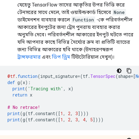
    TensorSpec(shape=(None,), dtype=tf.int32, name=No
যেহেতু TensorFlow তাদের আকৃতির উপর ভিত্তি করে
Traceback (most recent call last):

টেনসরের সাথে মেলে, তাই ওয়াইল্ডকার্ড হিসেবে
None
  File "/tmp/ipykernel_26244/3551158538.py", line 8, 
    yield

ডাইমেনশন ব্যবহার করলে
Function
-কে পরিবর্তনশীল
  File "/tmp/ipykernel_26244/1851403433.py", line 13,
আকারের ইনপুটের জন্য ট্রেস পুনরায় ব্যবহার করার
    next_collatz(tf.constant([1.0, 2.0]))

অনুমতি দেবে। পরিবর্তনশীল আকারের ইনপুট ঘটতে পারে
ValueError: Python inputs incompatible with input_sig
যদি আপনার কাছে বিভিন্ন দৈর্ঘ্যের ক্রম বা প্রতিটি ব্যাচের
  inputs: (

জন্য বিভিন্ন আকারের ছবি থাকে (উদাহরণস্বরূপ
    tf.Tensor([1. 2.], shape=(2,), dtype=float32))

  input_signature: (

ট্রান্সফরমার
এবং
ডিপ ড্রিম
টিউটোরিয়াল দেখুন)।
@tf
.
function
(
input_signature
=(
tf
.
TensorSpec
(
shape
=[
N
def
 g
(
x
):
print
(
'Tracing with'
,
 x
)
return
 x
# No retrace!
print
(
g
(
tf
.
constant
([
1
,
2
,
3
])))
print
(
g
(
tf
.
constant
([
1
,
2
,
3
,
4
,
5
])))