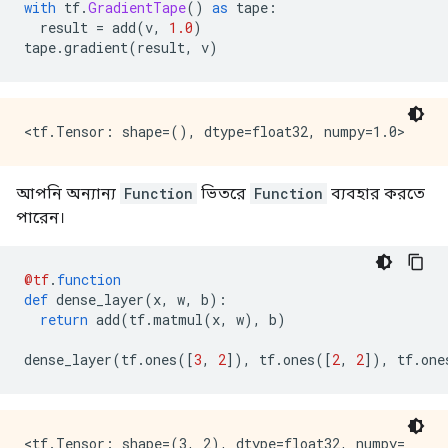
with
 tf
.
GradientTape
()
as
 tape
:
  result 
=
 add
(
v
,
1.0
)
tape
.
gradient
(
result
,
 v
)
আপনি অন্যান্য
Function
ভিতরে
Function
ব্যবহার করতে
পারেন।
@tf
.
function
def
 dense_layer
(
x
,
 w
,
 b
):
return
 add
(
tf
.
matmul
(
x
,
 w
),
 b
)
dense_layer
(
tf
.
ones
([
3
,
2
]),
 tf
.
ones
([
2
,
2
]),
 tf
.
one
<tf.Tensor: shape=(3, 2), dtype=float32, numpy=
