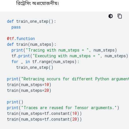
রিট্রেসিং অপ্রয়োজনীয়।
def
 train_one_step
():
pass
@tf
.
function
def
 train
(
num_steps
):
print
(
"Tracing with num_steps = "
,
 num_steps
)
  tf
.
print
(
"Executing with num_steps = "
,
 num_steps
)
for
 _ 
in
 tf
.
range
(
num_steps
):
    train_one_step
()
print
(
"Retracing occurs for different Python argumen
train
(
num_steps
=
10
)
train
(
num_steps
=
20
)
print
()
print
(
"Traces are reused for Tensor arguments."
)
train
(
num_steps
=
tf
.
constant
(
10
))
train
(
num_steps
=
tf
.
constant
(
20
))