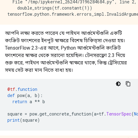
  File "/tmp/ipykernel_26244/3196284684.py", line 2, 
    double_strings(tf.constant(1))

আপনি লক্ষ্য করতে পারেন যে পাইথন আর্গুমেন্টগুলি একটি
কংক্রিট ফাংশনের ইনপুট স্বাক্ষরে বিশেষ চিকিত্সা দেওয়া হয়।
TensorFlow 2.3-এর আগে, Python আর্গুমেন্টগুলি কংক্রিট
ফাংশনের স্বাক্ষর থেকে সরানো হয়েছিল। টেনসরফ্লো 2.3 দিয়ে
শুরু করে, পাইথন আর্গুমেন্টগুলি স্বাক্ষরে থাকে, কিন্তু ট্রেসিংয়ের
সময় সেট করা মান নিতে বাধ্য হয়।
@tf
.
function
def
 pow
(
a
,
 b
):
return
 a 
**
 b
square 
=
 pow
.
get_concrete_function
(
a
=
tf
.
TensorSpec
(
N
print
(
square
)