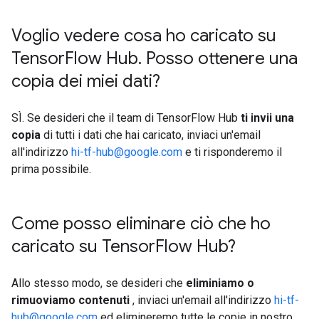
Voglio vedere cosa ho caricato su
Tensor
Flow Hub
.
Posso ottenere una
copia dei miei dati?
SÌ. Se desideri che il team di TensorFlow Hub
ti invii una
copia
di tutti i dati che hai caricato, inviaci un'email
all'indirizzo
hi-tf-hub@google.com
e ti risponderemo il
prima possibile.
Come posso eliminare ciò che ho
caricato su Tensor
Flow Hub?
Allo stesso modo, se desideri che
eliminiamo o
rimuoviamo contenuti
, inviaci un'email all'indirizzo
hi-tf-
hub@google.com
ed elimineremo tutte le copie in nostro