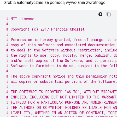
zrobić automatycznie za pomocą wywołania zwrotnego.
# MIT License
#
# Copyright (c) 2017 François Chollet
#
# Permission is hereby granted, free of charge, to a
# copy of this software and associated documentation
# to deal in the Software without restriction, inclu
# the rights to use, copy, modify, merge, publish, d
# and/or sell copies of the Software, and to permit 
# Software is furnished to do so, subject to the fol
#
# The above copyright notice and this permission not
# all copies or substantial portions of the Software
#
# THE SOFTWARE IS PROVIDED "AS IS", WITHOUT WARRANT
# IMPLIED, INCLUDING BUT NOT LIMITED TO THE WARRANT
# FITNESS FOR A PARTICULAR PURPOSE AND NONINFRINGEM
# THE AUTHORS OR COPYRIGHT HOLDERS BE LIABLE FOR AN
# LIABILITY, WHETHER IN AN ACTION OF CONTRACT, TORT