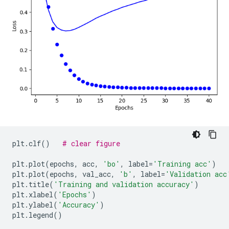
plt
.
clf
()
# clear figure
plt
.
plot
(
epochs
,
 acc
,
'bo'
,
 label
=
'Training acc'
)
plt
.
plot
(
epochs
,
 val_acc
,
'b'
,
 label
=
'Validation acc
plt
.
title
(
'Training and validation accuracy'
)
plt
.
xlabel
(
'Epochs'
)
plt
.
ylabel
(
'Accuracy'
)
plt
.
legend
()