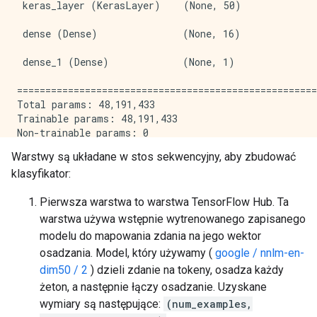
 keras_layer (KerasLayer)    (None, 50)              
 dense (Dense)               (None, 16)              
 dense_1 (Dense)             (None, 1)               
=====================================================
Total params: 48,191,433

Trainable params: 48,191,433

Non-trainable params: 0

Warstwy są układane w stos sekwencyjny, aby zbudować
klasyfikator:
Pierwsza warstwa to warstwa TensorFlow Hub. Ta
warstwa używa wstępnie wytrenowanego zapisanego
modelu do mapowania zdania na jego wektor
osadzania. Model, który używamy (
google / nnlm-en-
dim50 / 2
) dzieli zdanie na tokeny, osadza każdy
żeton, a następnie łączy osadzanie. Uzyskane
wymiary są następujące:
(num_examples,