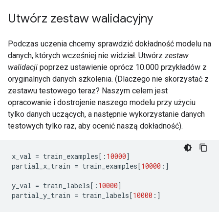
Utwórz zestaw walidacyjny
Podczas uczenia chcemy sprawdzić dokładność modelu na
danych, których wcześniej nie widział. Utwórz
zestaw
walidacji
poprzez ustawienie oprócz 10.000 przykładów z
oryginalnych danych szkolenia. (Dlaczego nie skorzystać z
zestawu testowego teraz? Naszym celem jest
opracowanie i dostrojenie naszego modelu przy użyciu
tylko danych uczących, a następnie wykorzystanie danych
testowych tylko raz, aby ocenić naszą dokładność).
x_val 
=
 train_examples
[:
10000
]
partial_x_train 
=
 train_examples
[
10000
:]
y_val 
=
 train_labels
[:
10000
]
partial_y_train 
=
 train_labels
[
10000
:]