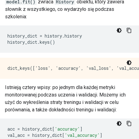
model.fit()
zwraca
History
obiektu, który zawiera
Epoch 24/40

słownik z wszystkiego, co wydarzyło się podczas
30/30 [==============================] - 1s 29ms/step
szkolenia:
Epoch 25/40

30/30 [==============================] - 1s 30ms/step
Epoch 26/40

history_dict 
=
 history
.
history
30/30 [==============================] - 1s 30ms/step
history_dict
.
keys
()
Epoch 27/40

30/30 [==============================] - 1s 29ms/step
Epoch 28/40

30/30 [==============================] - 1s 29ms/step
Epoch 29/40

30/30 [==============================] - 1s 29ms/step
Epoch 30/40

30/30 [==============================] - 1s 30ms/step
Istnieją cztery wpisy: po jednym dla każdej metryki
Epoch 31/40

monitorowanej podczas uczenia i walidacji. Możemy ich
30/30 [==============================] - 1s 30ms/step
użyć do wykreślenia straty treningu i walidacji w celu
Epoch 32/40

porównania, a także dokładności treningu i walidacji:
30/30 [==============================] - 1s 29ms/step
Epoch 33/40

30/30 [==============================] - 1s 29ms/step
acc 
=
 history_dict
[
'accuracy'
]
Epoch 34/40

val_acc 
=
 history_dict
[
'val_accuracy'
]
30/30 [==============================] - 1s 30ms/step