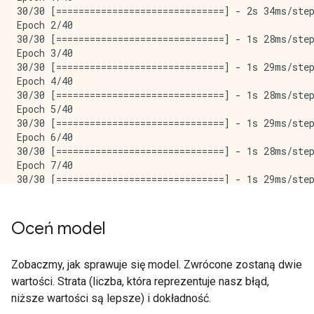
30/30 [==============================] - 2s 34ms/step
Epoch 2/40

30/30 [==============================] - 1s 28ms/step
Epoch 3/40

30/30 [==============================] - 1s 29ms/step
Epoch 4/40

30/30 [==============================] - 1s 28ms/step
Epoch 5/40

30/30 [==============================] - 1s 29ms/step
Epoch 6/40

30/30 [==============================] - 1s 28ms/step
Epoch 7/40

30/30 [==============================] - 1s 29ms/step
Epoch 8/40

30/30 [==============================] - 1s 28ms/step
Epoch 9/40

Oceń model
30/30 [==============================] - 1s 29ms/step
Epoch 10/40

30/30 [==============================] - 1s 29ms/step
Zobaczmy, jak sprawuje się model. Zwrócone zostaną dwie
Epoch 11/40

wartości. Strata (liczba, która reprezentuje nasz błąd,
30/30 [==============================] - 1s 28ms/step
niższe wartości są lepsze) i dokładność.
Epoch 12/40
