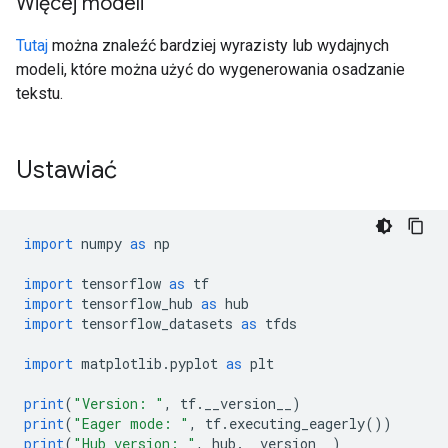
Więcej modeli
Tutaj
można znaleźć bardziej wyrazisty lub wydajnych
modeli, które można użyć do wygenerowania osadzanie
tekstu.
Ustawiać
import
 numpy 
as
 np
import
 tensorflow 
as
 tf
import
 tensorflow_hub 
as
 hub
import
 tensorflow_datasets 
as
 tfds
import
 matplotlib
.
pyplot 
as
 plt
print
(
"Version: "
,
 tf
.
__version__
)
print
(
"Eager mode: "
,
 tf
.
executing_eagerly
())
print
(
"Hub version: "
,
 hub
.
__version__
)