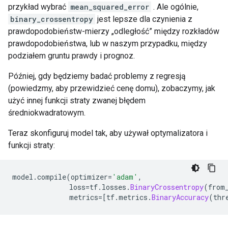
przykład wybrać
mean_squared_error
. Ale ogólnie,
binary_crossentropy
jest lepsze dla czynienia z
prawdopodobieństw-mierzy „odległość” między rozkładów
prawdopodobieństwa, lub w naszym przypadku, między
podziałem gruntu prawdy i prognoz.
Później, gdy będziemy badać problemy z regresją
(powiedzmy, aby przewidzieć cenę domu), zobaczymy, jak
użyć innej funkcji straty zwanej błędem
średniokwadratowym.
Teraz skonfiguruj model tak, aby używał optymalizatora i
funkcji straty:
model
.
compile
(
optimizer
=
'adam'
,
              loss
=
tf
.
losses
.
BinaryCrossentropy
(
from
              metrics
=[
tf
.
metrics
.
BinaryAccuracy
(
thr