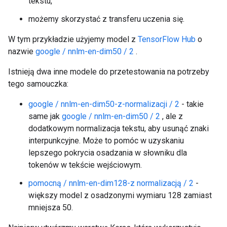
tekstu,
możemy skorzystać z transferu uczenia się.
W tym przykładzie użyjemy model z
TensorFlow Hub
o
nazwie
google / nnlm-en-dim50 / 2
.
Istnieją dwa inne modele do przetestowania na potrzeby
tego samouczka:
google / nnlm-en-dim50-z-normalizacji / 2
- takie
same jak
google / nnlm-en-dim50 / 2
, ale z
dodatkowym normalizacja tekstu, aby usunąć znaki
interpunkcyjne. Może to pomóc w uzyskaniu
lepszego pokrycia osadzania w słowniku dla
tokenów w tekście wejściowym.
pomocną / nnlm-en-dim128-z normalizacją / 2
-
większy model z osadzonymi wymiaru 128 zamiast
mniejsza 50.