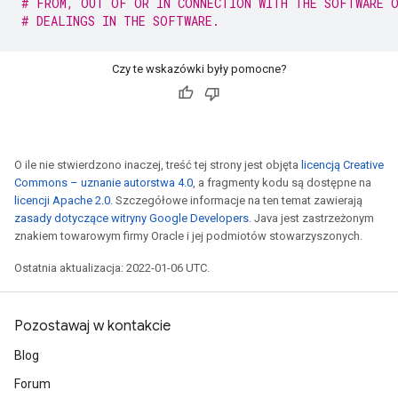
# FROM, OUT OF OR IN CONNECTION WITH THE SOFTWARE O
# DEALINGS IN THE SOFTWARE.
Czy te wskazówki były pomocne?
O ile nie stwierdzono inaczej, treść tej strony jest objęta
licencją Creative
Commons – uznanie autorstwa 4.0
, a fragmenty kodu są dostępne na
licencji Apache 2.0
. Szczegółowe informacje na ten temat zawierają
zasady dotyczące witryny Google Developers
. Java jest zastrzeżonym
znakiem towarowym firmy Oracle i jej podmiotów stowarzyszonych.
Ostatnia aktualizacja: 2022-01-06 UTC.
Pozostawaj w kontakcie
Blog
Forum