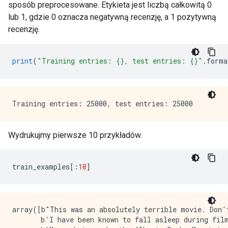
sposób preprocesowane. Etykieta jest liczbą całkowitą 0
lub 1, gdzie 0 oznacza negatywną recenzję, a 1 pozytywną
recenzję.
print
(
"Training entries: {}, test entries: {}"
.
forma
Wydrukujmy pierwsze 10 przykładów.
train_examples
[:
10
]
array([b"This was an absolutely terrible movie. Don't be lured in by Christopher Walken or Michael Ironside. Both are great actors, but this must simply be their worst role in history. Even their great acting could not redeem this movie's ridiculous storyline. This movie is an early nineties US propaganda piece. The most pathetic scenes were those when the Columbian rebels were making their cases for revolutions. Maria Conchita Alonso appeared phony, and her pseudo-love affair with Walken was nothing but a pathetic emotional plug in a movie that was devoid of any real meaning. I am disappointed that there are movies like this, ruining actor's like Christopher Walken's good name. I could barely sit through it.",
       b'I 