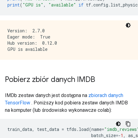
print
(
"GPU is"
,
"available"
if
 tf
.
config
.
list_physic
Version:  2.7.0

Eager mode:  True

Hub version:  0.12.0

Pobierz zbiór danych IMDB
IMDb zestaw danych jest dostępna na
zbiorach danych
TensorFlow
. Poniższy kod pobiera zestaw danych IMDB
na komputer (lub środowisko wykonawcze colab):
train_data
,
 test_data 
=
 tfds
.
load
(
name
=
"imdb_reviews
                                  batch_size
=-
1
,
 as_s