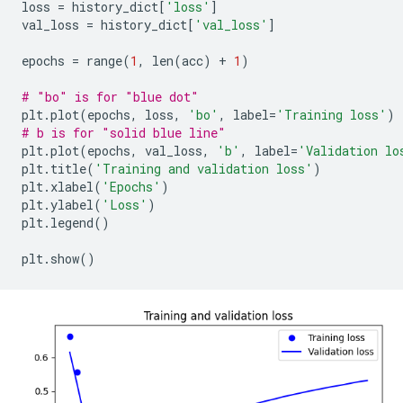
loss 
=
 history_dict
[
'loss'
]
Epoch 35/40

val_loss 
=
 history_dict
[
'val_loss'
]
30/30 [==============================] - 1s 29ms/step
Epoch 36/40

epochs 
=
 range
(
1
,
 len
(
acc
)
+
1
)
30/30 [==============================] - 1s 29ms/step
Epoch 37/40

# "bo" is for "blue dot"
30/30 [==============================] - 1s 29ms/step
plt
.
plot
(
epochs
,
 loss
,
'bo'
,
 label
=
'Training loss'
)
Epoch 38/40

# b is for "solid blue line"
30/30 [==============================] - 1s 29ms/step
plt
.
plot
(
epochs
,
 val_loss
,
'b'
,
 label
=
'Validation lo
Epoch 39/40

plt
.
title
(
'Training and validation loss'
)
30/30 [==============================] - 1s 29ms/step
plt
.
xlabel
(
'Epochs'
)
Epoch 40/40

plt
.
ylabel
(
'Loss'
)
plt
.
legend
()
plt
.
show
()