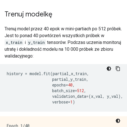
Trenuj modelkę
Trenuj model przez 40 epok w mini-partiach po 512 próbek.
Jest to ponad 40 powtórzeń wszystkich próbek w
x_train
i
y_train
tensorów. Podczas uczenia monitoruj
utratę i dokładność modelu na 10 000 próbek ze zbioru
walidacyjnego:
history 
=
 model
.
fit
(
partial_x_train
,
                    partial_y_train
,
                    epochs
=
40
,
                    batch_size
=
512
,
                    validation_data
=(
x_val
,
 y_val
),
                    verbose
=
1
)
Epoch 1/40
