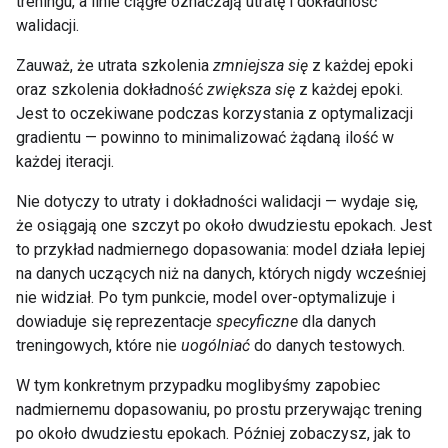
treningu, a linie ciągłe oznaczają utratę i dokładność
walidacji.
Zauważ, że utrata szkolenia
zmniejsza się
z każdej epoki
oraz szkolenia dokładność
zwiększa się
z każdej epoki.
Jest to oczekiwane podczas korzystania z optymalizacji
gradientu — powinno to minimalizować żądaną ilość w
każdej iteracji.
Nie dotyczy to utraty i dokładności walidacji — wydaje się,
że osiągają one szczyt po około dwudziestu epokach. Jest
to przykład nadmiernego dopasowania: model działa lepiej
na danych uczących niż na danych, których nigdy wcześniej
nie widział. Po tym punkcie, model over-optymalizuje i
dowiaduje się reprezentacje
specyficzne
dla danych
treningowych, które nie
uogólniać
do danych testowych.
W tym konkretnym przypadku moglibyśmy zapobiec
nadmiernemu dopasowaniu, po prostu przerywając trening
po około dwudziestu epokach. Później zobaczysz, jak to