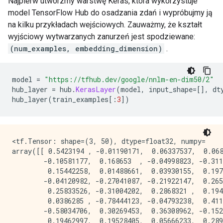
Najpierw utwórzmy warstwę Keras, która wykorzystuje
model TensorFlow Hub do osadzania zdań i wypróbujmy ją
na kilku przykładach wejściowych. Zauważmy, że kształt
wyjściowy wytwarzanych zanurzeń jest spodziewane:
(num_examples, embedding_dimension)
.
model 
=
"https://tfhub.dev/google/nnlm-en-dim50/2"
hub_layer 
=
 hub
.
KerasLayer
(
model
,
 input_shape
=[],
 dt
hub_layer
(
train_examples
[:
3
])
<tf.Tensor: shape=(3, 50), dtype=float32, numpy=

array([[ 0.5423194 , -0.01190171,  0.06337537,  0.068
        -0.10581177,  0.168653  , -0.04998823, -0.311
         0.15442258,  0.01488661,  0.03930155,  0.197
        -0.04120982, -0.27041087, -0.21922147,  0.265
         0.25833526, -0.31004202,  0.2868321 ,  0.194
         0.0386285 , -0.78444123, -0.04793238,  0.411
        -0.58034706,  0.30269453,  0.36308962, -0.152
         0.19462997,  0.19528405,  0.05666233,  0.289