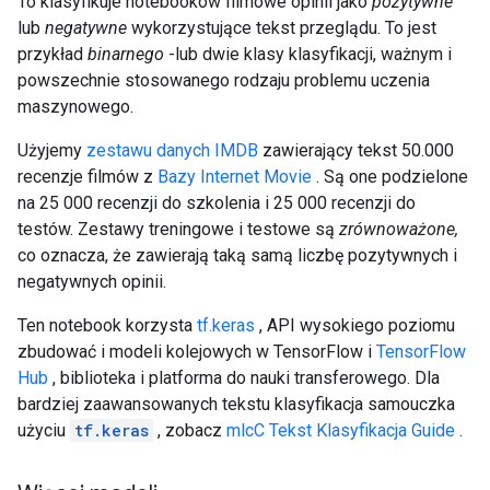
To klasyfikuje notebooków filmowe opinii jako
pozytywne
lub
negatywne
wykorzystujące tekst przeglądu. To jest
przykład
binarnego
-lub dwie klasy klasyfikacji, ważnym i
powszechnie stosowanego rodzaju problemu uczenia
maszynowego.
Użyjemy
zestawu danych IMDB
zawierający tekst 50.000
recenzje filmów z
Bazy Internet Movie
. Są one podzielone
na 25 000 recenzji do szkolenia i 25 000 recenzji do
testów. Zestawy treningowe i testowe są
zrównoważone,
co oznacza, że zawierają taką samą liczbę pozytywnych i
negatywnych opinii.
Ten notebook korzysta
tf.keras
, API wysokiego poziomu
zbudować i modeli kolejowych w TensorFlow i
TensorFlow
Hub
, biblioteka i platforma do nauki transferowego. Dla
bardziej zaawansowanych tekstu klasyfikacja samouczka
użyciu
tf.keras
, zobacz
mlcC Tekst Klasyfikacja Guide
.