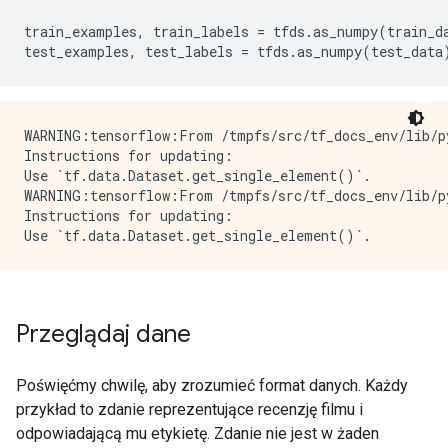
train_examples
,
 train_labels 
=
 tfds
.
as_numpy
(
train_d
test_examples
,
 test_labels 
=
 tfds
.
as_numpy
(
test_data
WARNING:tensorflow:From /tmpfs/src/tf_docs_env/lib/p
Instructions for updating:

Use `tf.data.Dataset.get_single_element()`.

WARNING:tensorflow:From /tmpfs/src/tf_docs_env/lib/p
Instructions for updating:

Przeglądaj dane
Poświęćmy chwilę, aby zrozumieć format danych. Każdy
przykład to zdanie reprezentujące recenzję filmu i
odpowiadającą mu etykietę. Zdanie nie jest w żaden