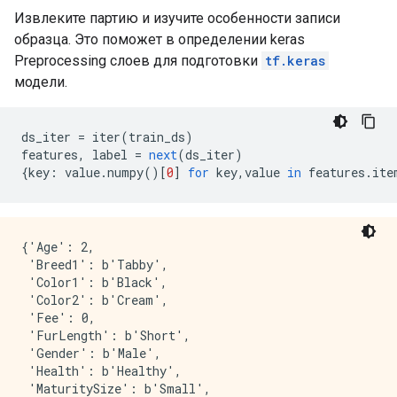
Извлеките партию и изучите особенности записи
образца. Это поможет в определении keras
Preprocessing слоев для подготовки
tf.keras
модели.
ds_iter 
=
 iter
(
train_ds
)
features
,
 label 
=
next
(
ds_iter
)
{
key
:
 value
.
numpy
()[
0
]
for
 key
,
value 
in
 features
.
ite
{'Age': 2,

 'Breed1': b'Tabby',

 'Color1': b'Black',

 'Color2': b'Cream',

 'Fee': 0,

 'FurLength': b'Short',

 'Gender': b'Male',

 'Health': b'Healthy',

 'MaturitySize': b'Small',
