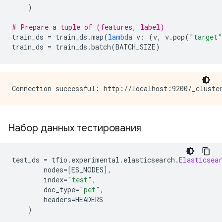
)
# Prepare a tuple of (features, label)
train_ds 
=
 train_ds
.
map
(
lambda
 v
:
(
v
,
 v
.
pop
(
"target"
train_ds 
=
 train_ds
.
batch
(
BATCH_SIZE
)
Набор данных тестирования
test_ds 
=
 tfio
.
experimental
.
elasticsearch
.
Elasticsea
        nodes
=[
ES_NODES
],
        index
=
"test"
,
        doc_type
=
"pet"
,
        headers
=
HEADERS
)