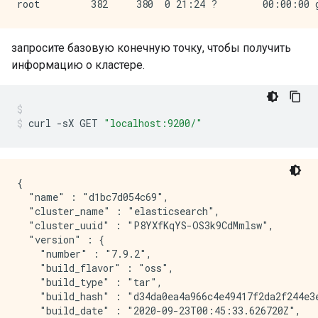
запросите базовую конечную точку, чтобы получить
информацию о кластере.
curl 
-
sX GET 
"localhost:9200/"
{

  "name" : "d1bc7d054c69",

  "cluster_name" : "elasticsearch",

  "cluster_uuid" : "P8YXfKqYS-OS3k9CdMmlsw",

  "version" : {

    "number" : "7.9.2",

    "build_flavor" : "oss",

    "build_type" : "tar",

    "build_hash" : "d34da0ea4a966c4e49417f2da2f244e3e
    "build_date" : "2020-09-23T00:45:33.626720Z",
