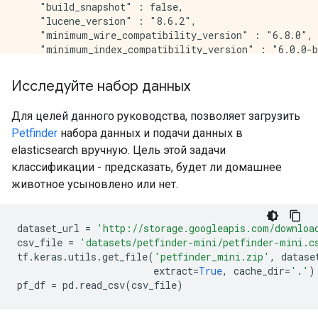
    "build_snapshot" : false,

    "lucene_version" : "8.6.2",

    "minimum_wire_compatibility_version" : "6.8.0",

    "minimum_index_compatibility_version" : "6.0.0-b
  },

  "tagline" : "You Know, for Search"

Исследуйте набор данных
Для целей данного руководства, позволяет загрузить
Petfinder
набора данных и подачи данных в
elasticsearch вручную. Цель этой задачи
классификации - предсказать, будет ли домашнее
животное усыновлено или нет.
dataset_url 
=
'http://storage.googleapis.com/downloa
csv_file 
=
'datasets/petfinder-mini/petfinder-mini.c
tf
.
keras
.
utils
.
get_file
(
'petfinder_mini.zip'
,
 datase
                        extract
=
True
,
 cache_dir
=
'.'
)
pf_df 
=
 pd
.
read_csv
(
csv_file
)