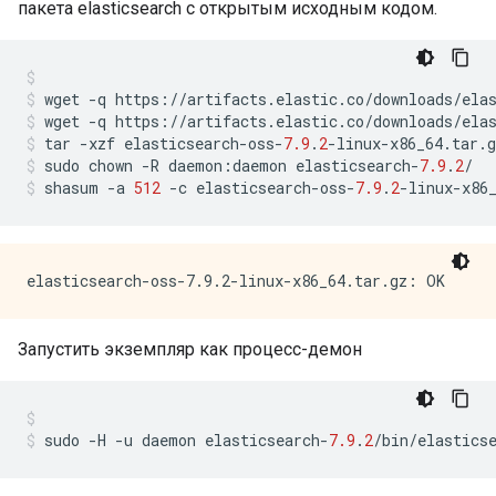
пакета elasticsearch с открытым исходным кодом.
wget 
-
q https
://
artifacts
.
elastic
.
co
/
downloads
/
ela
wget 
-
q https
://
artifacts
.
elastic
.
co
/
downloads
/
ela
tar 
-
xzf elasticsearch
-
oss
-
7.9
.
2
-
linux
-
x86_64
.
tar
.
g
sudo chown 
-
R daemon
:
daemon elasticsearch
-
7.9
.
2
/
shasum 
-
a 
512
-
c elasticsearch
-
oss
-
7.9
.
2
-
linux
-
x86
Запустить экземпляр как процесс-демон
sudo 
-
H 
-
u daemon elasticsearch
-
7.9
.
2
/
bin
/
elastics