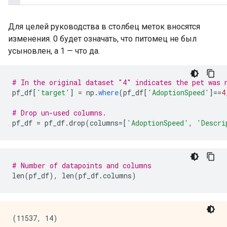
Для целей руководства в столбец меток вносятся
изменения. 0 будет означать, что питомец не был
усыновлен, а 1 — что да.
# In the original dataset "4" indicates the pet was 
pf_df
[
'target'
]
=
 np
.
where
(
pf_df
[
'AdoptionSpeed'
]==
4
# Drop un-used columns.
pf_df 
=
 pf_df
.
drop
(
columns
=[
'AdoptionSpeed'
,
'Descri
# Number of datapoints and columns
len
(
pf_df
),
 len
(
pf_df
.
columns
)