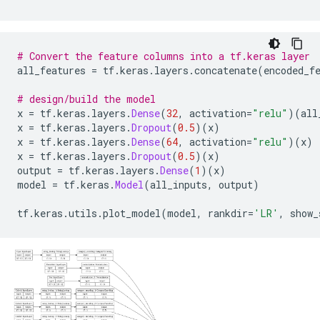
# Convert the feature columns into a tf.keras layer
all_features 
=
 tf
.
keras
.
layers
.
concatenate
(
encoded_f
# design/build the model
x 
=
 tf
.
keras
.
layers
.
Dense
(
32
,
 activation
=
"relu"
)(
all
x 
=
 tf
.
keras
.
layers
.
Dropout
(
0.5
)(
x
)
x 
=
 tf
.
keras
.
layers
.
Dense
(
64
,
 activation
=
"relu"
)(
x
)
x 
=
 tf
.
keras
.
layers
.
Dropout
(
0.5
)(
x
)
output 
=
 tf
.
keras
.
layers
.
Dense
(
1
)(
x
)
model 
=
 tf
.
keras
.
Model
(
all_inputs
,
 output
)
tf
.
keras
.
utils
.
plot_model
(
model
,
 rankdir
=
'LR'
,
 show_