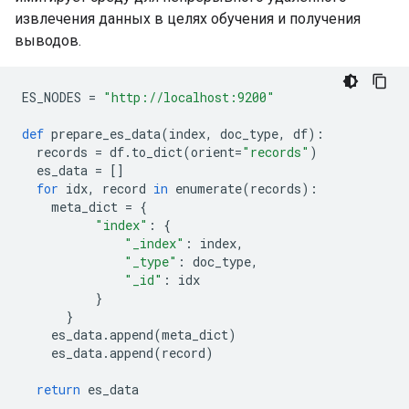
извлечения данных в целях обучения и получения
выводов.
ES_NODES 
=
"http://localhost:9200"
def
 prepare_es_data
(
index
,
 doc_type
,
 df
):
  records 
=
 df
.
to_dict
(
orient
=
"records"
)
  es_data 
=
[]
for
 idx
,
 record 
in
 enumerate
(
records
):
    meta_dict 
=
{
"index"
:
{
"_index"
:
 index
,
"_type"
:
 doc_type
,
"_id"
:
 idx
}
}
    es_data
.
append
(
meta_dict
)
    es_data
.
append
(
record
)
return
 es_data