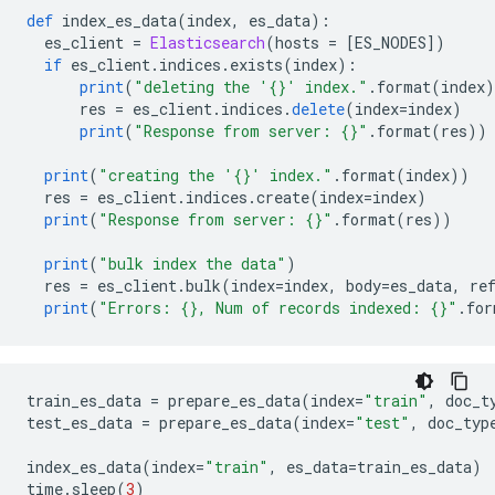
def
 index_es_data
(
index
,
 es_data
):
  es_client 
=
Elasticsearch
(
hosts 
=
[
ES_NODES
])
if
 es_client
.
indices
.
exists
(
index
):
print
(
"deleting the '{}' index."
.
format
(
index
)
      res 
=
 es_client
.
indices
.
delete
(
index
=
index
)
print
(
"Response from server: {}"
.
format
(
res
))
print
(
"creating the '{}' index."
.
format
(
index
))
  res 
=
 es_client
.
indices
.
create
(
index
=
index
)
print
(
"Response from server: {}"
.
format
(
res
))
print
(
"bulk index the data"
)
  res 
=
 es_client
.
bulk
(
index
=
index
,
 body
=
es_data
,
 re
print
(
"Errors: {}, Num of records indexed: {}"
.
for
train_es_data 
=
 prepare_es_data
(
index
=
"train"
,
 doc_t
test_es_data 
=
 prepare_es_data
(
index
=
"test"
,
 doc_typ
index_es_data
(
index
=
"train"
,
 es_data
=
train_es_data
)
time
.
sleep
(
3
)