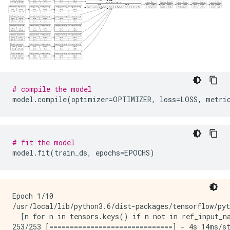
# compile the model
model
.
compile
(
optimizer
=
OPTIMIZER
,
 loss
=
LOSS
,
 metri
# fit the model
model
.
fit
(
train_ds
,
 epochs
=
EPOCHS
)
Epoch 1/10

/usr/local/lib/python3.6/dist-packages/tensorflow/py
  [n for n in tensors.keys() if n not in ref_input_na
253/253 [==============================] - 4s 14ms/st