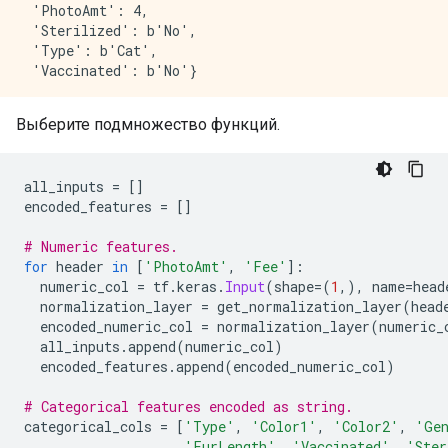
 'PhotoAmt': 4,

 'Sterilized': b'No',

 'Type': b'Cat',

Выберите подмножество функций.
all_inputs 
=
[]
encoded_features 
=
[]
# Numeric features.
for
 header 
in
[
'PhotoAmt'
,
'Fee'
]:
  numeric_col 
=
 tf
.
keras
.
Input
(
shape
=(
1
,),
 name
=
head
  normalization_layer 
=
 get_normalization_layer
(
head
  encoded_numeric_col 
=
 normalization_layer
(
numeric_
  all_inputs
.
append
(
numeric_col
)
  encoded_features
.
append
(
encoded_numeric_col
)
# Categorical features encoded as string.
categorical_cols 
=
[
'Type'
,
'Color1'
,
'Color2'
,
'Ge
'FurLength'
,
'Vaccinated'
,
'Ster