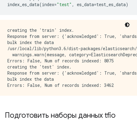
index_es_data
(
index
=
"test"
,
 es_data
=
test_es_data
)
creating the 'train' index.

Response from server: {'acknowledged': True, 'shards
bulk index the data

/usr/local/lib/python3.6/dist-packages/elasticsearch/
  warnings.warn(message, category=ElasticsearchDeprec
Errors: False, Num of records indexed: 8075

creating the 'test' index.

Response from server: {'acknowledged': True, 'shards
bulk index the data

Подготовить наборы данных tfio