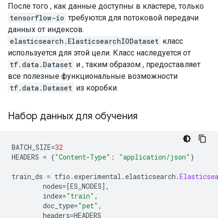
После того , как данные доступны в кластере, только
tensorflow-io
требуются для потоковой передачи
данных от индексов.
elasticsearch.ElasticsearchIODataset
класс
используется для этой цели. Класс наследуется от
tf.data.Dataset
и , таким образом , предоставляет
все полезные функциональные возможности
tf.data.Dataset
из коробки.
Набор данных для обучения
BATCH_SIZE
=
32
HEADERS 
=
{
"Content-Type"
:
"application/json"
}
train_ds 
=
 tfio
.
experimental
.
elasticsearch
.
Elasticse
        nodes
=[
ES_NODES
],
        index
=
"train"
,
        doc_type
=
"pet"
,
        headers
=
HEADERS