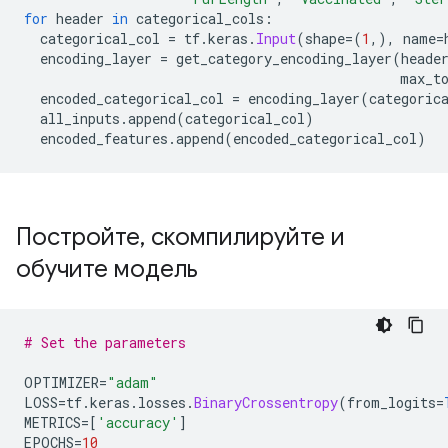
for
 header 
in
 categorical_cols
:
  categorical_col 
=
 tf
.
keras
.
Input
(
shape
=(
1
,),
 name
=
  encoding_layer 
=
 get_category_encoding_layer
(
heade
                                               max_t
  encoded_categorical_col 
=
 encoding_layer
(
categoric
  all_inputs
.
append
(
categorical_col
)
  encoded_features
.
append
(
encoded_categorical_col
)
Постройте
,
скомпилируйте и
обучите модель
# Set the parameters
OPTIMIZER
=
"adam"
LOSS
=
tf
.
keras
.
losses
.
BinaryCrossentropy
(
from_logits
=
METRICS
=[
'accuracy'
]
EPOCHS
=
10