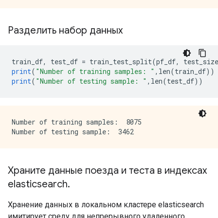
Разделить набор данных
train_df
,
 test_df 
=
 train_test_split
(
pf_df
,
 test_siz
print
(
"Number of training samples: "
,
len
(
train_df
))
print
(
"Number of testing sample: "
,
len
(
test_df
))
Number of training samples:  8075

Храните данные поезда и теста в индексах
elasticsearch
.
Хранение данных в локальном кластере elasticsearch
имитирует среду для непрерывного удаленного