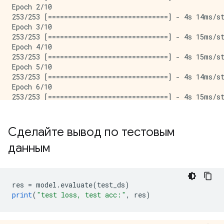
Epoch 2/10

253/253 [==============================] - 4s 14ms/st
Epoch 3/10

253/253 [==============================] - 4s 15ms/st
Epoch 4/10

253/253 [==============================] - 4s 15ms/st
Epoch 5/10

253/253 [==============================] - 4s 14ms/st
Epoch 6/10

253/253 [==============================] - 4s 15ms/st
Epoch 7/10

253/253 [==============================] - 4s 15ms/st
Epoch 8/10

Сделайте вывод по тестовым
253/253 [==============================] - 4s 14ms/st
данным
Epoch 9/10

253/253 [==============================] - 4s 15ms/st
Epoch 10/10

253/253 [==============================] - 4s 15ms/st
res 
=
 model
.
evaluate
(
test_ds
)
print
(
"test loss, test acc:"
,
 res
)