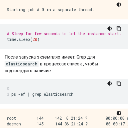
# Sleep for few seconds to let the instance start.
time
.
sleep
(
20
)
После запуска экземпляр имеет, Grep для
elasticsearch
в процессах список , чтобы
подтвердить наличие.
ps 
-
ef 
|
 grep elasticsearch
root         144     142  0 21:24 ?        00:00:00 s
daemon       145     144 86 21:24 ?        00:00:17 