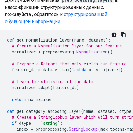
Для лучшего понимания
preprocessing_layers
в
классификации структурированных данных,
пожалуйста , обратитесь к
структурированной
обучающей информации
def
 get_normalization_layer
(
name
,
 dataset
):
# Create a Normalization layer for our feature.
  normalizer 
=
 preprocessing
.
Normalization
()
# Prepare a Dataset that only yields our feature.
  feature_ds 
=
 dataset
.
map
(
lambda
 x
,
 y
:
 x
[
name
])
# Learn the statistics of the data.
  normalizer
.
adapt
(
feature_ds
)
return
 normalizer
def
 get_category_encoding_layer
(
name
,
 dataset
,
 dtype
# Create a StringLookup layer which will turn stri
if
 dtype 
==
'string'
:
    index 
=
 preprocessing
.
StringLookup
(
max_tokens
=
ma