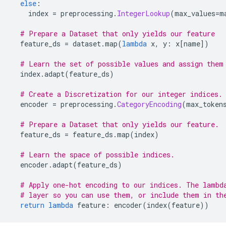
else
:
    index 
=
 preprocessing
.
IntegerLookup
(
max_values
=
m
# Prepare a Dataset that only yields our feature
  feature_ds 
=
 dataset
.
map
(
lambda
 x
,
 y
:
 x
[
name
])
# Learn the set of possible values and assign them
  index
.
adapt
(
feature_ds
)
# Create a Discretization for our integer indices.
  encoder 
=
 preprocessing
.
CategoryEncoding
(
max_token
# Prepare a Dataset that only yields our feature.
  feature_ds 
=
 feature_ds
.
map
(
index
)
# Learn the space of possible indices.
  encoder
.
adapt
(
feature_ds
)
# Apply one-hot encoding to our indices. The lambd
# layer so you can use them, or include them in th
return
lambda
 feature
:
 encoder
(
index
(
feature
))