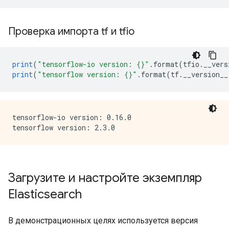
Проверка импорта tf и tfio
print
(
"tensorflow-io version: {}"
.
format
(
tfio
.
__vers
print
(
"tensorflow version: {}"
.
format
(
tf
.
__version__
tensorflow-io version: 0.16.0

Загрузите и настройте экземпляр
Elasticsearch
В демонстрационных целях используется версия