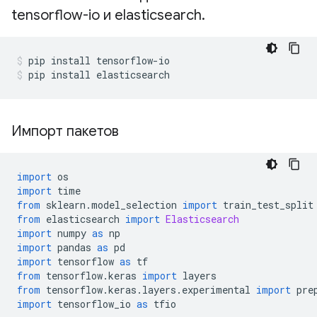
tensorflow-io и elasticsearch
.
pip install tensorflow
-
io
pip install elasticsearch
Импорт пакетов
import
 os
import
 time
from
 sklearn
.
model_selection 
import
 train_test_split
from
 elasticsearch 
import
Elasticsearch
import
 numpy 
as
 np
import
 pandas 
as
 pd
import
 tensorflow 
as
 tf
from
 tensorflow
.
keras 
import
 layers
from
 tensorflow
.
keras
.
layers
.
experimental 
import
 pre
import
 tensorflow_io 
as
 tfio