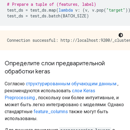
# Prepare a tuple of (features, label)
test_ds 
=
 test_ds
.
map
(
lambda
 v
:
(
v
,
 v
.
pop
(
"target"
)
test_ds 
=
 test_ds
.
batch
(
BATCH_SIZE
)
Определите слои предварительной
обработки keras
Согласно
структурированным обучающим данным
,
рекомендуются использовать
слои Keras
Preprocessing
, поскольку они более интуитивные, и
может быть легко интегрировано с моделями. Однако
стандартные
feature_columns
также могут быть
использованы.