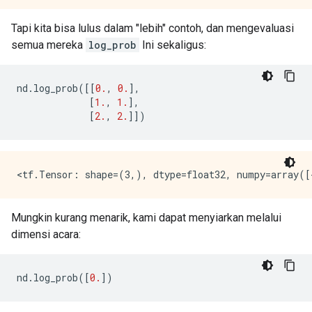
Tapi kita bisa lulus dalam "lebih" contoh, dan mengevaluasi
semua mereka
log_prob
Ini sekaligus:
nd
.
log_prob
([[
0.
,
0.
],
[
1.
,
1.
],
[
2.
,
2.
]])
Mungkin kurang menarik, kami dapat menyiarkan melalui
dimensi acara:
nd
.
log_prob
([
0.
])