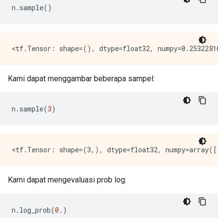
n
.
sample
()
Kami dapat menggambar beberapa sampel:
n
.
sample
(
3
)
Kami dapat mengevaluasi prob log:
n
.
log_prob
(
0.
)