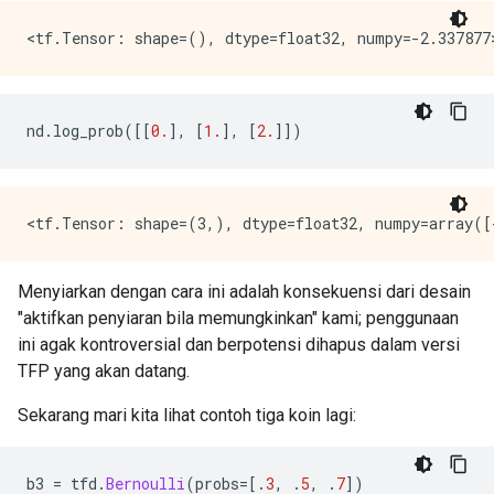
nd
.
log_prob
([[
0.
],
[
1.
],
[
2.
]])
Menyiarkan dengan cara ini adalah konsekuensi dari desain
"aktifkan penyiaran bila memungkinkan" kami; penggunaan
ini agak kontroversial dan berpotensi dihapus dalam versi
TFP yang akan datang.
Sekarang mari kita lihat contoh tiga koin lagi:
b3 
=
 tfd
.
Bernoulli
(
probs
=[.
3
,
.
5
,
.
7
])