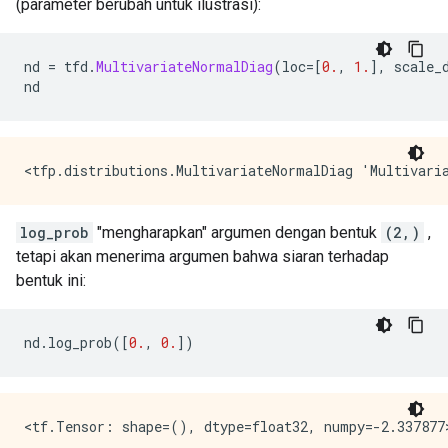
(parameter berubah untuk ilustrasi):
nd 
=
 tfd
.
MultivariateNormalDiag
(
loc
=[
0.
,
1.
],
 scale_
nd
log_prob
"mengharapkan" argumen dengan bentuk
(2,)
,
tetapi akan menerima argumen bahwa siaran terhadap
bentuk ini:
nd
.
log_prob
([
0.
,
0.
])