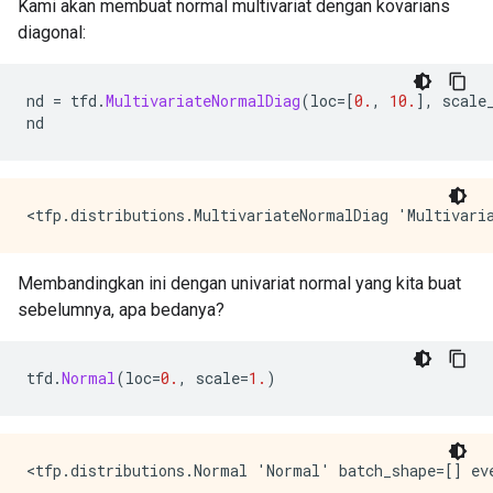
Kami akan membuat normal multivariat dengan kovarians
diagonal:
nd 
=
 tfd
.
MultivariateNormalDiag
(
loc
=[
0.
,
10.
],
 scale
nd
Membandingkan ini dengan univariat normal yang kita buat
sebelumnya, apa bedanya?
tfd
.
Normal
(
loc
=
0.
,
 scale
=
1.
)