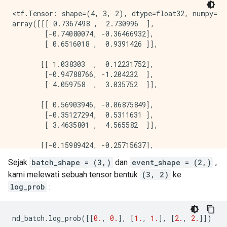
<tf.Tensor: shape=(4, 3, 2), dtype=float32, numpy=

array([[[ 0.7367498 ,  2.730996  ],

        [-0.74080074, -0.36466932],

        [ 0.6516018 ,  0.9391426 ]],

       [[ 1.038303  ,  0.12231752],

        [-0.94788766, -1.204232  ],

        [ 4.059758  ,  3.035752  ]],

       [[ 0.56903946, -0.06875849],

        [-0.35127294,  0.5311631 ],

        [ 3.4635801 ,  4.565582  ]],

       [[-0.15989424, -0.25715637],

        [ 0.87479895,  0.97391707],

Sejak
batch_shape = (3,)
dan
event_shape = (2,)
,
kami melewati sebuah tensor bentuk
(3, 2)
ke
log_prob
:
nd_batch
.
log_prob
([[
0.
,
0.
],
[
1.
,
1.
],
[
2.
,
2.
]])