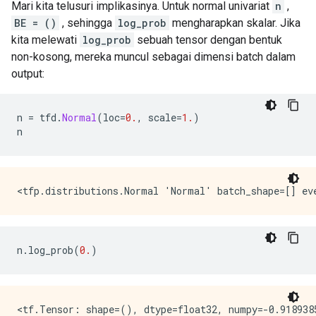
Mari kita telusuri implikasinya. Untuk normal univariat
n
,
BE = ()
, sehingga
log_prob
mengharapkan skalar. Jika
kita melewati
log_prob
sebuah tensor dengan bentuk
non-kosong, mereka muncul sebagai dimensi batch dalam
output:
n 
=
 tfd
.
Normal
(
loc
=
0.
,
 scale
=
1.
)
n
n
.
log_prob
(
0.
)