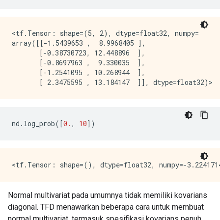
<tf.Tensor: shape=(5, 2), dtype=float32, numpy=

array([[-1.5439653 ,  8.9968405 ],

       [-0.38730723, 12.448896  ],

       [-0.8697963 ,  9.330035  ],

       [-1.2541095 , 10.268944  ],

nd
.
log_prob
([
0.
,
10
])
Normal multivariat pada umumnya tidak memiliki kovarians
diagonal. TFD menawarkan beberapa cara untuk membuat
normal multivariat, termasuk spesifikasi kovarians penuh,