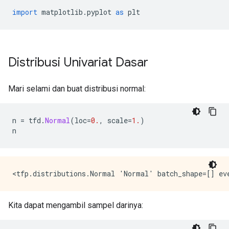
import
 matplotlib
.
pyplot 
as
 plt
Distribusi Univariat Dasar
Mari selami dan buat distribusi normal:
n 
=
 tfd
.
Normal
(
loc
=
0.
,
 scale
=
1.
)
n
Kita dapat mengambil sampel darinya: