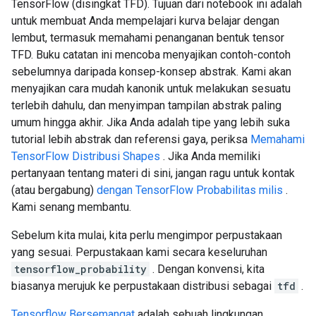
TensorFlow (disingkat TFD). Tujuan dari notebook ini adalah
untuk membuat Anda mempelajari kurva belajar dengan
lembut, termasuk memahami penanganan bentuk tensor
TFD. Buku catatan ini mencoba menyajikan contoh-contoh
sebelumnya daripada konsep-konsep abstrak. Kami akan
menyajikan cara mudah kanonik untuk melakukan sesuatu
terlebih dahulu, dan menyimpan tampilan abstrak paling
umum hingga akhir. Jika Anda adalah tipe yang lebih suka
tutorial lebih abstrak dan referensi gaya, periksa
Memahami
TensorFlow Distribusi Shapes
. Jika Anda memiliki
pertanyaan tentang materi di sini, jangan ragu untuk kontak
(atau bergabung)
dengan TensorFlow Probabilitas milis
.
Kami senang membantu.
Sebelum kita mulai, kita perlu mengimpor perpustakaan
yang sesuai. Perpustakaan kami secara keseluruhan
tensorflow_probability
. Dengan konvensi, kita
biasanya merujuk ke perpustakaan distribusi sebagai
tfd
.
Tensorflow Bersemangat
adalah sebuah lingkungan