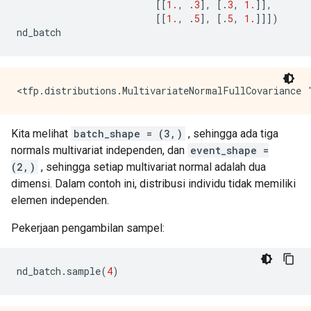
[[
1.
,
.
3
],
[.
3
,
1.
]],
[[
1.
,
.
5
],
[.
5
,
1.
]]])
nd_batch
Kita melihat
batch_shape = (3,)
, sehingga ada tiga
normals multivariat independen, dan
event_shape =
(2,)
, sehingga setiap multivariat normal adalah dua
dimensi. Dalam contoh ini, distribusi individu tidak memiliki
elemen independen.
Pekerjaan pengambilan sampel:
nd_batch
.
sample
(
4
)