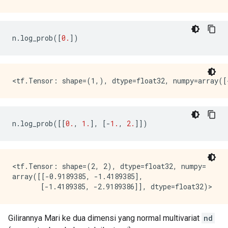
n
.
log_prob
([
0.
])
n
.
log_prob
([[
0.
,
1.
],
[-
1.
,
2.
]])
<tf.Tensor: shape=(2, 2), dtype=float32, numpy=

array([[-0.9189385, -1.4189385],

Gilirannya Mari ke dua dimensi yang normal multivariat
nd