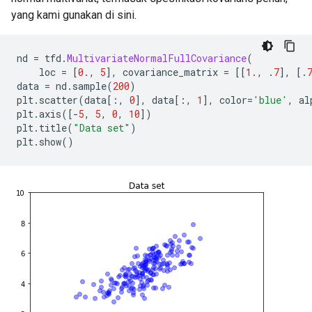
yang kami gunakan di sini.
nd 
=
 tfd
.
MultivariateNormalFullCovariance
(
    loc 
=
[
0.
,
5
],
 covariance_matrix 
=
[[
1.
,
.
7
],
[.
data 
=
 nd
.
sample
(
200
)
plt
.
scatter
(
data
[:,
0
],
 data
[:,
1
],
 color
=
'blue'
,
 al
plt
.
axis
([-
5
,
5
,
0
,
10
])
plt
.
title
(
"Data set"
)
plt
.
show
()