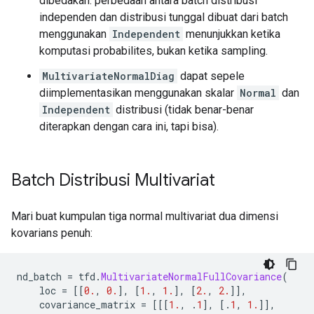
dibedakan: perbedaan antara batch distribusi
independen dan distribusi tunggal dibuat dari batch
menggunakan
Independent
menunjukkan ketika
komputasi probabilites, bukan ketika sampling.
MultivariateNormalDiag
dapat sepele
diimplementasikan menggunakan skalar
Normal
dan
Independent
distribusi (tidak benar-benar
diterapkan dengan cara ini, tapi bisa).
Batch Distribusi Multivariat
Mari buat kumpulan tiga normal multivariat dua dimensi
kovarians penuh:
nd_batch 
=
 tfd
.
MultivariateNormalFullCovariance
(
    loc 
=
[[
0.
,
0.
],
[
1.
,
1.
],
[
2.
,
2.
]],
    covariance_matrix 
=
[[[
1.
,
.
1
],
[.
1
,
1.
]],