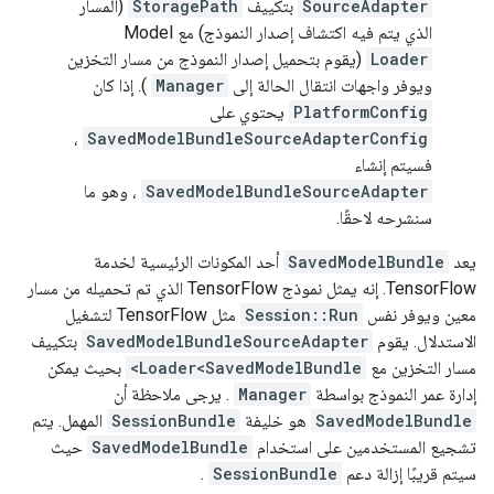
SourceAdapter
بتكييف
StoragePath
(المسار
الذي يتم فيه اكتشاف إصدار النموذج) مع Model
Loader
(يقوم بتحميل إصدار النموذج من مسار التخزين
ويوفر واجهات انتقال الحالة إلى
Manager
). إذا كان
PlatformConfig
يحتوي على
،
SavedModelBundleSourceAdapterConfig
فسيتم إنشاء
SavedModelBundleSourceAdapter
، وهو ما
سنشرحه لاحقًا.
يعد
SavedModelBundle
أحد المكونات الرئيسية لخدمة
TensorFlow. إنه يمثل نموذج TensorFlow الذي تم تحميله من مسار
معين ويوفر نفس
Session::Run
مثل TensorFlow لتشغيل
الاستدلال. يقوم
SavedModelBundleSourceAdapter
بتكييف
مسار التخزين مع
Loader<SavedModelBundle>
بحيث يمكن
إدارة عمر النموذج بواسطة
Manager
. يرجى ملاحظة أن
SavedModelBundle
هو خليفة
SessionBundle
المهمل. يتم
تشجيع المستخدمين على استخدام
SavedModelBundle
حيث
سيتم قريبًا إزالة دعم
SessionBundle
.