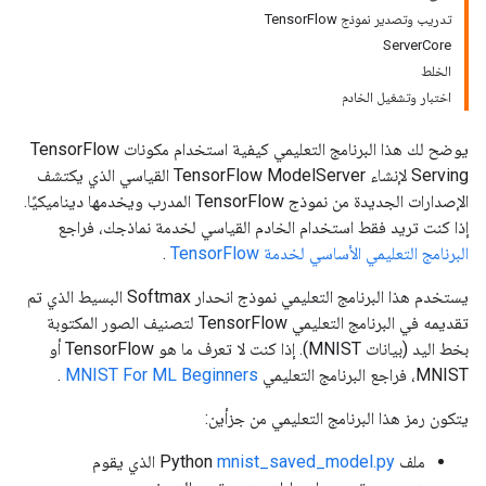
تدريب وتصدير نموذج TensorFlow
ServerCore
الخلط
اختبار وتشغيل الخادم
يوضح لك هذا البرنامج التعليمي كيفية استخدام مكونات TensorFlow
Serving لإنشاء TensorFlow ModelServer القياسي الذي يكتشف
الإصدارات الجديدة من نموذج TensorFlow المدرب ويخدمها ديناميكيًا.
إذا كنت تريد فقط استخدام الخادم القياسي لخدمة نماذجك، فراجع
البرنامج التعليمي الأساسي لخدمة TensorFlow
.
يستخدم هذا البرنامج التعليمي نموذج انحدار Softmax البسيط الذي تم
تقديمه في البرنامج التعليمي TensorFlow لتصنيف الصور المكتوبة
بخط اليد (بيانات MNIST). إذا كنت لا تعرف ما هو TensorFlow أو
MNIST، فراجع البرنامج التعليمي
MNIST For ML Beginners
.
يتكون رمز هذا البرنامج التعليمي من جزأين:
ملف Python
mnist_saved_model.py
الذي يقوم