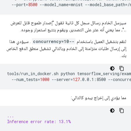
--port
=
8500
--model_name
=
mnist
--model_base_path
=
/
سيرسل الخادم رسائل سجل كل ثانية تقول "إصدار طموح قابل للعرض
..."، مما يعني أنه عثر على التصدير، ويقوم بتتبع استمرار وجوده.
لنقم بتشغيل العميل باستخدام
--concurrency=10
. سيؤدي هذا
إلى إرسال طلبات متزامنة إلى الخادم وبالتالي تشغيل منطق الدفع الخاص
بك.
tools/run_in_docker.sh
python
tensorflow_serving/exa
--num_tests
=
1000
--server
=
127
.0.0.1:8500
--concurr
مما يؤدي إلى إخراج يبدو كالتالي:
...
Inference error rate: 13.1%