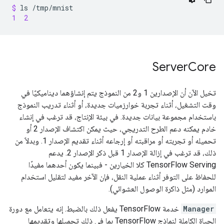
$ 
ls
1  2
Server
Core
تخيل الآن أن الإصدارين 1 و2 من النموذج يتم إنشاؤهما ديناميكيًا في
وقت التشغيل، أثناء تجربة خوارزميات جديدة، أو أثناء تدريب النموذج
باستخدام مجموعة بيانات جديدة. في بيئة الإنتاج، قد ترغب في إنشاء
خادم يمكنه دعم الطرح التدريجي، حيث يمكن اكتشاف الإصدار 2 أو
تحميله أو تجربته أو مراقبته أو إرجاعه أثناء تقديم الإصدار 1. وبدلاً من
ذلك، قد ترغب في إزالة الإصدار 1 قبل ذكر الإصدار 2. يدعم
TensorFlow Serving كلا الخيارين - فبينما يكون أحدهما مفيدًا
للحفاظ على التوفر أثناء عملية النقل، فإن الآخر مفيد لتقليل استخدام
الموارد (مثل ذاكرة الوصول العشوائي).
Manager
خدمة TensorFlow يفعل ذلك بالضبط. إنه يتعامل مع دورة
الحياة الكاملة لنماذج TensorFlow بما في ذلك تحميلها وتقديمها