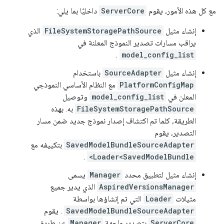
مع كل هذه الأمور، يقوم
ServerCore
داخليًا بما يلي:
إنشاء مثيل
FileSystemStoragePathSource
الذي
يراقب مسارات تصدير النموذج المعلنة في
.
model_config_list
إنشاء مثيل
SourceAdapter
باستخدام
PlatformConfigMap
مع النظام الأساسي النموذجي
المعلن في
model_config_list
وتوصيل
FileSystemStoragePathSource
به. بهذه
الطريقة، كلما تم اكتشاف إصدار نموذج جديد ضمن مسار
التصدير، يقوم
SavedModelBundleSourceAdapter
بتكييفه مع
.
Loader<SavedModelBundle>
إنشاء مثيل لتطبيق محدد
Manager
يسمى
AspiredVersionsManager
الذي يدير جميع
مثيلات
Loader
التي تم إنشاؤها بواسطة
SavedModelBundleSourceAdapter
. يقوم
ServerCore
بتصدير واجهة
Manager
عن طريق