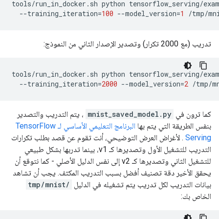
tools/run_in_docker.sh
python
tensorflow_serving/exa
--training_iteration
=
100
--model_version
=
1
تدريب (مع 2000 تكرار) وتصدير الإصدار الثاني من النموذج:
tools/run_in_docker.sh
python
tensorflow_serving/exa
--training_iteration
=
2000
--model_version
=
2
كما ترون في
mnist_saved_model.py
، يتم التدريب والتصدير
بنفس الطريقة التي يتم بها
البرنامج التعليمي الأساسي لـ TensorFlow
Serving
. لأغراض العرض التوضيحي، أنت تقوم عن قصد بطلب تكرارات
التدريب للتشغيل الأول وتصديرها كـ v1، بينما تدربها بشكل طبيعي
للتشغيل الثاني وتصديرها كـ v2 إلى نفس الدليل الأصلي - كما نتوقع أن
يحقق الأخير دقة تصنيف أفضل بسبب التدريب المكثف. يجب أن تشاهد
بيانات التدريب لكل تدريب يتم تشغيله في الدليل
/tmp/mnist
الخاص بك: