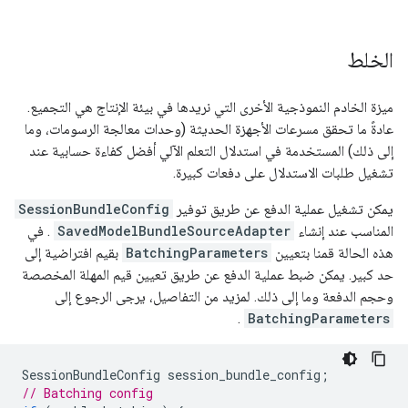
الخلط
ميزة الخادم النموذجية الأخرى التي نريدها في بيئة الإنتاج هي التجميع.
عادةً ما تحقق مسرعات الأجهزة الحديثة (وحدات معالجة الرسومات، وما
إلى ذلك) المستخدمة في استدلال التعلم الآلي أفضل كفاءة حسابية عند
تشغيل طلبات الاستدلال على دفعات كبيرة.
يمكن تشغيل عملية الدفع عن طريق توفير
SessionBundleConfig
المناسب عند إنشاء
SavedModelBundleSourceAdapter
. في
هذه الحالة قمنا بتعيين
BatchingParameters
بقيم افتراضية إلى
حد كبير. يمكن ضبط عملية الدفع عن طريق تعيين قيم المهلة المخصصة
وحجم الدفعة وما إلى ذلك. لمزيد من التفاصيل، يرجى الرجوع إلى
.
BatchingParameters
SessionBundleConfig
session_bundle_config
;
// Batching config