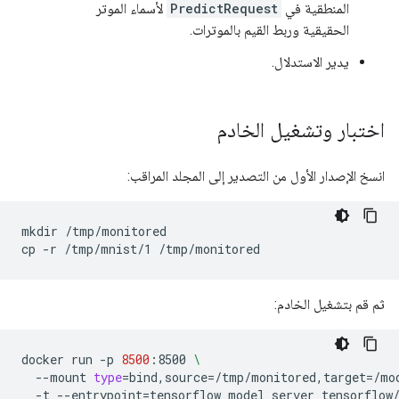
المنطقية في
PredictRequest
لأسماء الموتر
الحقيقية وربط القيم بالموترات.
يدير الاستدلال.
اختبار وتشغيل الخادم
انسخ الإصدار الأول من التصدير إلى المجلد المراقب:
mkdir
/tmp/monitored

cp
-r
/tmp/mnist/1
ثم قم بتشغيل الخادم:
docker
run
-p
8500
:8500
\
--mount
type
=
bind,source
=
/tmp/monitored,target
=
/mo
-t
--entrypoint
=
tensorflow_model_server
tensorflow