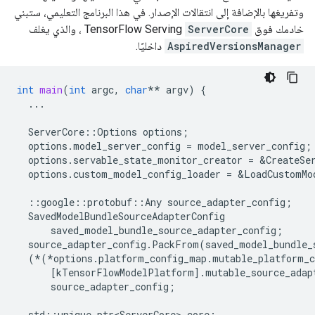
وتفريغها بالإضافة إلى انتقالات الإصدار. في هذا البرنامج التعليمي، ستبني
خادمك فوق TensorFlow Serving
ServerCore
، والذي يغلف
AspiredVersionsManager
داخليًا.
int
main
(
int
argc
,
char
**
argv
)
{
...
ServerCore
::
Options
options
;
options
.
model_server_config
=
model_server_config
;
options
.
servable_state_monitor_creator
=
&
CreateSe
options
.
custom_model_config_loader
=
&
LoadCustomMo
::
google
::
protobuf
::
Any
source_adapter_config
;
SavedModelBundleSourceAdapterConfig
saved_model_bundle_source_adapter_config
;
source_adapter_config
.
PackFrom
(
saved_model_bundle_
(
*
(
*
options
.
platform_config_map
.
mutable_platform_c
[
kTensorFlowModelPlatform
].
mutable_source_adap
source_adapter_config
;
std
::
unique_ptr<ServerCore>
core
;