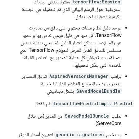
tensorflow:Session
مقترنًا ببعض البيانات
التعريفية حول الرسم البياني الذي تم تحميله في الجلسة
وكيفية تشغيله للاستدلال.
يوجد دليل نظام ملفات يحتوي على دفق من صادرات
TensorFlow، كل منها في دليل فرعي خاص بها واسمها
هو رقم الإصدار. يمكن اعتبار الدليل الخارجي بمثابة تمثيل
متسلسل للتدفق القابل للعرض لنموذج TensorFlow الذي
يتم تقديمه. تتوافق كل عملية تصدير مع العناصر القابلة
للخدمة التي يمكن تحميلها.
يراقب
AspiredVersionsManager
تدفق التصدير،
ويدير دورة حياة جميع العناصر القابلة للخدمة
SavedModelBundle
بشكل ديناميكي.
TensorflowPredictImpl::Predict
ثم فقط:
يطلب
SavedModelBundle
من المدير (من خلال
ServerCore).
يستخدم
generic signatures
لتعيين أسماء الموتر