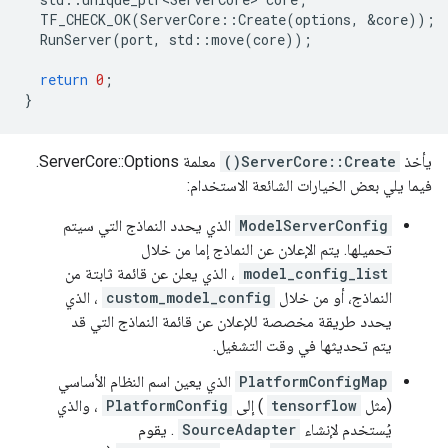
TF_CHECK_OK
(
ServerCore
::
Create
(
options
,
&
core
));
RunServer
(
port
,
std
::
move
(
core
));
return
0
;
}
يأخذ
ServerCore::Create()
معلمة ServerCore::Options.
فيما يلي بعض الخيارات الشائعة الاستخدام:
ModelServerConfig
الذي يحدد النماذج التي سيتم
تحميلها. يتم الإعلان عن النماذج إما من خلال
model_config_list
، الذي يعلن عن قائمة ثابتة من
النماذج، أو من خلال
custom_model_config
، الذي
يحدد طريقة مخصصة للإعلان عن قائمة النماذج التي قد
يتم تحديثها في وقت التشغيل.
PlatformConfigMap
الذي يعين اسم النظام الأساسي
(مثل
tensorflow
) إلى
PlatformConfig
، والذي
يُستخدم لإنشاء
SourceAdapter
. يقوم