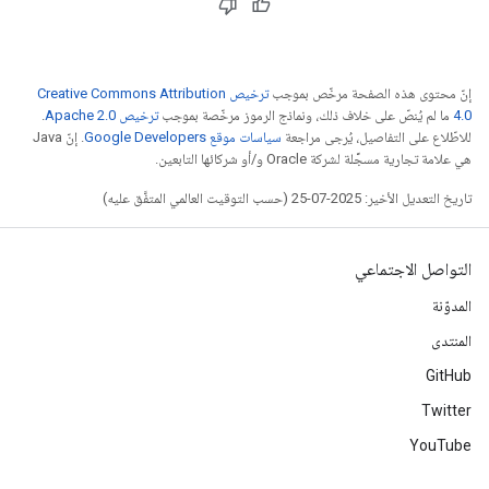
إنّ محتوى هذه الصفحة مرخّص بموجب
ترخيص Creative Commons Attribution
4.0‏
ما لم يُنصّ على خلاف ذلك، ونماذج الرموز مرخّصة بموجب
ترخيص Apache 2.0‏
.
للاطّلاع على التفاصيل، يُرجى مراجعة
سياسات موقع Google Developers‏
. إنّ Java
هي علامة تجارية مسجَّلة لشركة Oracle و/أو شركائها التابعين.
تاريخ التعديل الأخير: 2025-07-25 (حسب التوقيت العالمي المتفَّق عليه)
التواصل الاجتماعي
المدوّنة
المنتدى
GitHub
Twitter
YouTube