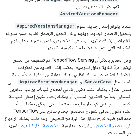
تفويض الاستدعاءات إلى
.
AspiredVersionsManager
عندما يتوفر إصدار جديد، يقوم
AspiredVersionsManager
بتحميل الإصدار الجديد، ويقوم بإلغاء تحميل الإصدار القديم ضمن سلوكه
الافتراضي. إذا كنت تريد البدء في التخصيص، فنحن نشجعك على فهم
المكونات التي يتم إنشاؤها داخليًا وكيفية تكوينها.
ومن الجدير بالذكر أن TensorFlow Serving تم تصميمه من الصفر
ليكون مرنًا للغاية وقابل للتوسيع. يمكنك إنشاء العديد من المكونات
الإضافية لتخصيص سلوك النظام، مع الاستفادة من المكونات الأساسية
العامة مثل
ServerCore
و
AspiredVersionsManager
. على
سبيل المثال، يمكنك إنشاء مكون إضافي لمصدر البيانات يراقب التخزين
السحابي بدلاً من التخزين المحلي، أو يمكنك إنشاء مكون إضافي لسياسة
الإصدار يقوم بنقل الإصدار بطريقة مختلفة - في الواقع، يمكنك أيضًا
إنشاء مكون إضافي لنموذج مخصص يخدم نماذج غير TensorFlow.
هذه المواضيع خارج نطاق هذا البرنامج التعليمي. ومع ذلك، يمكنك الرجوع
إلى
المصدر المخصص
والبرامج التعليمية
المخصصة القابلة للعرض
لمزيد
من المعلومات.