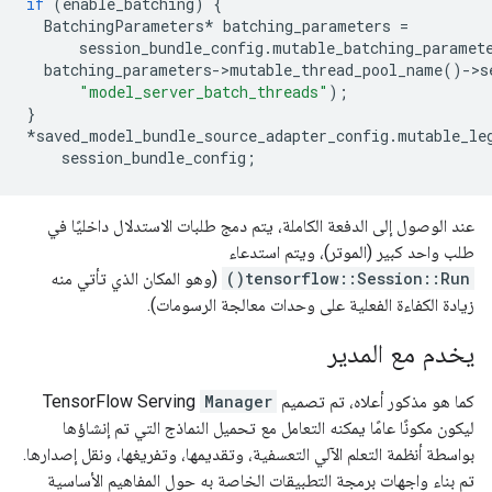
if
(
enable_batching
)
{
BatchingParameters
*
batching_parameters
=
session_bundle_config
.
mutable_batching_paramet
batching_parameters
-
>
mutable_thread_pool_name
()
-
>
s
"model_server_batch_threads"
);
}
*
saved_model_bundle_source_adapter_config
.
mutable_le
session_bundle_config
;
عند الوصول إلى الدفعة الكاملة، يتم دمج طلبات الاستدلال داخليًا في
طلب واحد كبير (الموتر)، ويتم استدعاء
tensorflow::Session::Run()
(وهو المكان الذي تأتي منه
زيادة الكفاءة الفعلية على وحدات معالجة الرسومات).
يخدم مع المدير
كما هو مذكور أعلاه، تم تصميم TensorFlow Serving
Manager
ليكون مكونًا عامًا يمكنه التعامل مع تحميل النماذج التي تم إنشاؤها
بواسطة أنظمة التعلم الآلي التعسفية، وتقديمها، وتفريغها، ونقل إصدارها.
تم بناء واجهات برمجة التطبيقات الخاصة به حول المفاهيم الأساسية