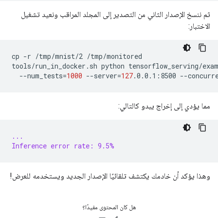
ثم ننسخ الإصدار الثاني من التصدير إلى المجلد المراقب ونعيد تشغيل
الاختبار:
cp
-r
/tmp/mnist/2
/tmp/monitored

tools/run_in_docker.sh
python
tensorflow_serving/exa
--num_tests
=
1000
--server
=
127
.0.0.1:8500
--concurr
مما يؤدي إلى إخراج يبدو كالتالي:
...
Inference error rate: 9.5%
وهذا يؤكد أن خادمك يكتشف تلقائيًا الإصدار الجديد ويستخدمه للعرض!
هل كان المحتوى مفيدًا؟