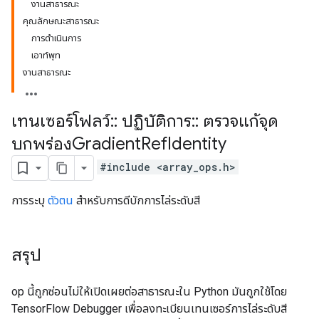
งานสาธารณะ
คุณลักษณะสาธารณะ
การดำเนินการ
เอาท์พุท
งานสาธารณะ
เทนเซอร์โฟลว์
::
ปฏิบัติการ
::
ตรวจแก้จุด
บกพร่องGradient
Ref
Identity
#include <array_ops.h>
การระบุ
ตัวตน
สำหรับการดีบักการไล่ระดับสี
สรุป
op นี้ถูกซ่อนไม่ให้เปิดเผยต่อสาธารณะใน Python มันถูกใช้โดย
TensorFlow Debugger เพื่อลงทะเบียนเทนเซอร์การไล่ระดับสี