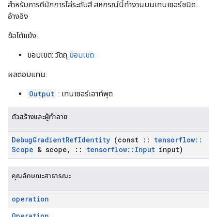
สำหรับการดีบักการไล่ระดับสี สหกรณ์นี้ทำงานบนเทนเซอร์ชนิด
อ้างอิง
ข้อโต้แย้ง:
ขอบเขต: วัตถุ
ขอบเขต
ผลตอบแทน:
Output
: เทนเซอร์เอาท์พุต
ตัวสร้างและผู้ทำลาย
Debug
Gradient
Ref
Identity
(const
::
tensorflow
::
Scope
& scope
,
::
tensorflow
::
Input
input)
คุณลักษณะสาธารณะ
operation
Operation