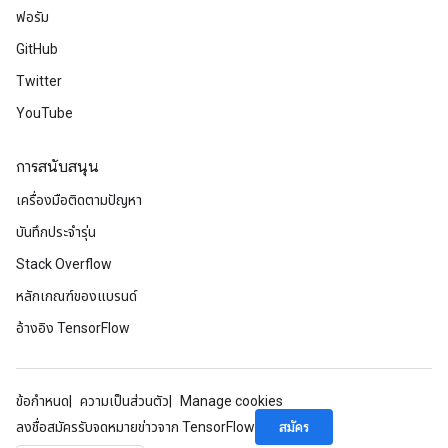
ฟอรัม
GitHub
Twitter
YouTube
การสนับสนุน
เครื่องมือติดตามปัญหา
บันทึกประจำรุ่น
Stack Overflow
หลักเกณฑ์ของแบรนด์
อ้างอิง TensorFlow
ข้อกำหนด
ความเป็นส่วนตัว
Manage cookies
สมัคร
ลงชื่อสมัครรับจดหมายข่าวจาก TensorFlow