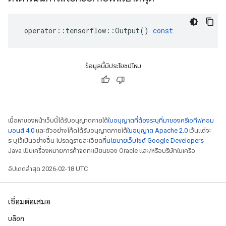
operator
::
tensorflow
::
Output
()
const
ข้อมูลนี้มีประโยชน์ไหม
เนื้อหาของหน้าเว็บนี้ได้รับอนุญาตภายใต้
ใบอนุญาตที่ต้องระบุที่มาของครีเอทีฟคอม
มอนส์ 4.0
และตัวอย่างโค้ดได้รับอนุญาตภายใต้
ใบอนุญาต Apache 2.0
เว้นแต่จะ
ระบุไว้เป็นอย่างอื่น โปรดดูรายละเอียดที่
นโยบายเว็บไซต์ Google Developers
Java เป็นเครื่องหมายการค้าจดทะเบียนของ Oracle และ/หรือบริษัทในเครือ
อัปเดตล่าสุด 2026-02-18 UTC
เชื่อมต่อเสมอ
บล็อก