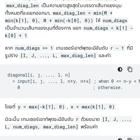
max_diag_len
เป็นความยาวสูงสุดในบรรดาเส้นทแยงมุม
ทั้งหมดที่จะแยกออกมา,
max_diag_len = min(M +
min(k[1], 0), N + min(-k[0], 0))
ให้
num_diags
เป็นจำนวนเส้นทแยงมุมที่ต้องการ แยก
num_diags = k[1] -
k[0] + 1
หาก
num_diags == 1
เทนเซอร์เอาต์พุตจะมีอันดับ
r - 1
ที่มี
รูปร่าง
[I, J, ..., L, max_diag_len]
และค่า:
diagonal[i, j, ..., l, n]

  = input[i, j, ..., l, n+y, n+x] ; when 0 <= n-y < M
    0                             ; otherwise.
โดยที่
y = max(-k[1], 0)
,
x = max(k[1], 0)
.
มิฉะนั้น เทนเซอร์เอาท์พุตจะมีอันดับ
r
ด้วยขนาด
[I, J, ...,
L, num_diags, max_diag_len]
พร้อมค่า: