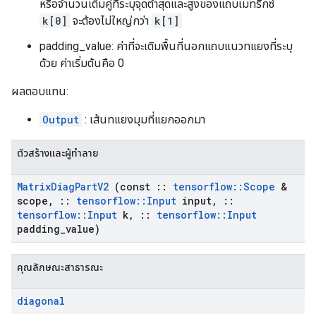
หรือจำนวนเต็มคู่ที่ระบุจุดต่ำสุดและสูงของแถบเมทริกซ์
k[0]
จะต้องไม่ใหญ่กว่า
k[1]
padding_value: ค่าที่จะเติมพื้นที่นอกแถบแนวทแยงที่ระบุ
ด้วย ค่าเริ่มต้นคือ 0
ผลตอบแทน:
Output
: เส้นทแยงมุมที่แยกออกมา
ตัวสร้างและผู้ทำลาย
Matrix
Diag
Part
V2
(const
::
tensorflow
::
Scope
&
scope
,
::
tensorflow
::
Input
input
,
::
tensorflow
::
Input
k
,
::
tensorflow
::
Input
padding
_
value)
คุณลักษณะสาธารณะ
diagonal