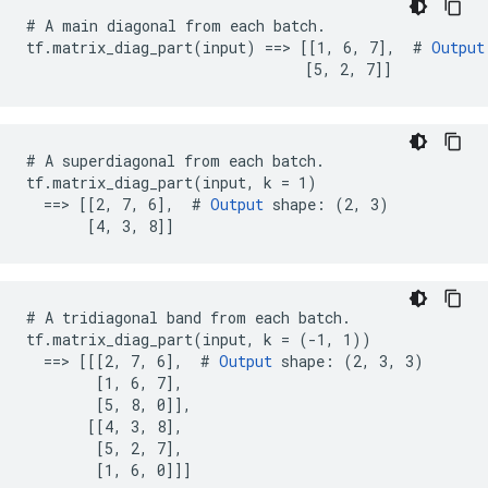
# A main diagonal from each batch.

tf.matrix_diag_part(input) ==> [[1, 6, 7],  # 
Output
                                [5, 2, 7]]
# A superdiagonal from each batch.

tf.matrix_diag_part(input, k = 1)

  ==> [[2, 7, 6],  # 
Output
 shape: (2, 3)

       [4, 3, 8]]
# A tridiagonal band from each batch.

tf.matrix_diag_part(input, k = (-1, 1))

  ==> [[[2, 7, 6],  # 
Output
 shape: (2, 3, 3)

        [1, 6, 7],

        [5, 8, 0]],

       [[4, 3, 8],

        [5, 2, 7],

        [1, 6, 0]]]