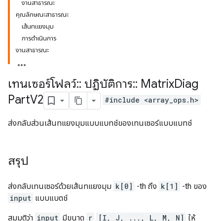
งานสาธารณะ
คุณลักษณะสาธารณะ
เส้นทแยงมุม
การดำเนินการ
งานสาธารณะ
เทนเซอร์โฟลว์
::
ปฏิบัติการ
::
Matrix
Diag
Part
V2
#include <array_ops.h>
ส่งกลับส่วนเส้นทแยงมุมแบบแบทช์ของเทนเซอร์แบบแบทช์
สรุป
ส่งกลับเทนเซอร์ด้วยเส้นทแยงมุม
k[0]
-th ถึง
k[1]
-th ของ
input
แบบแบตช์
สมมติว่า
input
มีขนาด
r
[I, J, ..., L, M, N]
ให้