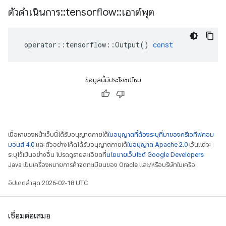
ตัวดำเนินการ
::
tensorflow
::
เอาต์พุต
operator
::
tensorflow
::
Output
()
const
ข้อมูลนี้มีประโยชน์ไหม
เนื้อหาของหน้าเว็บนี้ได้รับอนุญาตภายใต้
ใบอนุญาตที่ต้องระบุที่มาของครีเอทีฟคอม
มอนส์ 4.0
และตัวอย่างโค้ดได้รับอนุญาตภายใต้
ใบอนุญาต Apache 2.0
เว้นแต่จะ
ระบุไว้เป็นอย่างอื่น โปรดดูรายละเอียดที่
นโยบายเว็บไซต์ Google Developers
Java เป็นเครื่องหมายการค้าจดทะเบียนของ Oracle และ/หรือบริษัทในเครือ
อัปเดตล่าสุด 2026-02-18 UTC
เชื่อมต่อเสมอ