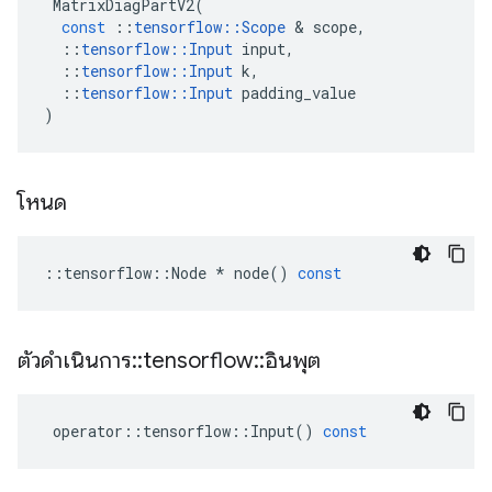
MatrixDiagPartV2
(
const
::
tensorflow
::
Scope
&
scope
,
::
tensorflow
::
Input
input
,
::
tensorflow
::
Input
k
,
::
tensorflow
::
Input
padding_value
)
โหนด
::
tensorflow
::
Node
*
node
()
const
ตัวดำเนินการ
::
tensorflow
::
อินพุต
operator
::
tensorflow
::
Input
()
const