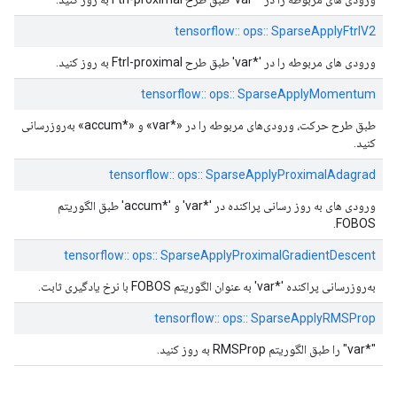
tensorflow:: ops:: SparseApplyFtrlV2
ورودی های مربوطه را در '*var' طبق طرح Ftrl-proximal به روز کنید.
tensorflow:: ops:: SparseApplyMomentum
طبق طرح حرکت، ورودی‌های مربوطه را در «*var» و «*accum» به‌روزرسانی
کنید.
tensorflow:: ops:: SparseApplyProximalAdagrad
ورودی های به روز رسانی پراکنده در '*var' و '*accum' طبق الگوریتم
FOBOS.
tensorflow:: ops:: SparseApplyProximalGradientDescent
به‌روزرسانی پراکنده '*var' به عنوان الگوریتم FOBOS با نرخ یادگیری ثابت.
tensorflow:: ops:: SparseApplyRMSProp
"*var" را طبق الگوریتم RMSProp به روز کنید.