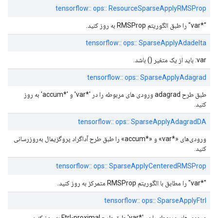
tensorflow:: ops:: ResourceSparseApplyRMSProp
"*var" را طبق الگوریتم RMSProp به روز کنید.
tensorflow:: ops:: SparseApplyAdadelta
var: باید از یک متغیر () باشد.
tensorflow:: ops:: SparseApplyAdagrad
طبق طرح adagrad ورودی های مربوطه را در '*var' و '*accum' به روز
کنید.
tensorflow:: ops:: SparseApplyAdagradDA
ورودی‌های «*var» و «*accum» را طبق طرح آداگراد پروگزیمال به‌روزرسانی
کنید.
tensorflow:: ops:: SparseApplyCenteredRMSProp
"*var" را مطابق با الگوریتم RMSProp متمرکز به روز کنید.
tensorflow:: ops:: SparseApplyFtrl
ورودی های مربوطه را در '*var' طبق طرح Ftrl-proximal به روز کنید.