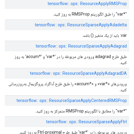
tensorflow:: ops:: ResourceApplyRMSProp
"*var" را طبق الگوریتم RMSProp به روز کنید.
tensorflow:: ops:: ResourceSparseApplyAdadelta
var: باید از یک متغیر () باشد.
tensorflow:: ops:: ResourceSparseApplyAdagrad
طبق طرح adagrad ورودی های مربوطه را در '*var' و '*accum' به روز
کنید.
tensorflow:: ops:: ResourceSparseApplyAdagradDA
ورودی‌های «*var» و «*accum» را طبق طرح آداگراد پروگزیمال به‌روزرسانی
کنید.
tensorflow:: ops:: ResourceSparseApplyCenteredRMSProp
"*var" را مطابق با الگوریتم RMSProp متمرکز به روز کنید.
tensorflow:: ops:: ResourceSparseApplyFtrl
ورودی های مربوطه را در '*var' طبق طرح Ftrl-proximal به روز کنید.