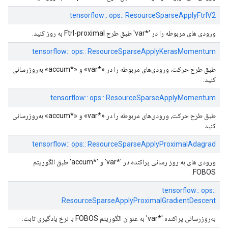
tensorflow:: ops:: ResourceSparseApplyFtrlV2
ورودی های مربوطه را در '*var' طبق طرح Ftrl-proximal به روز کنید.
tensorflow:: ops:: ResourceSparseApplyKerasMomentum
طبق طرح حرکت، ورودی‌های مربوطه را در «*var» و «*accum» به‌روزرسانی
کنید.
tensorflow:: ops:: ResourceSparseApplyMomentum
طبق طرح حرکت، ورودی‌های مربوطه را در «*var» و «*accum» به‌روزرسانی
کنید.
tensorflow:: ops:: ResourceSparseApplyProximalAdagrad
ورودی های به روز رسانی پراکنده در '*var' و '*accum' طبق الگوریتم
FOBOS.
tensorflow:: ops::
ResourceSparseApplyProximalGradientDescent
به‌روزرسانی پراکنده '*var' به عنوان الگوریتم FOBOS با نرخ یادگیری ثابت.